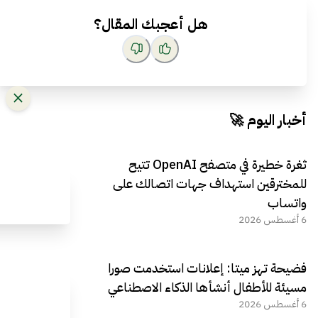
هل أعجبك المقال؟
أخبار اليوم 🚀
ثغرة خطيرة في متصفح OpenAI تتيح
للمخترقين استهداف جهات اتصالك على
واتساب
6 أغسطس 2026
فضيحة تهز ميتا: إعلانات استخدمت صورا
مسيئة للأطفال أنشأها الذكاء الاصطناعي
6 أغسطس 2026