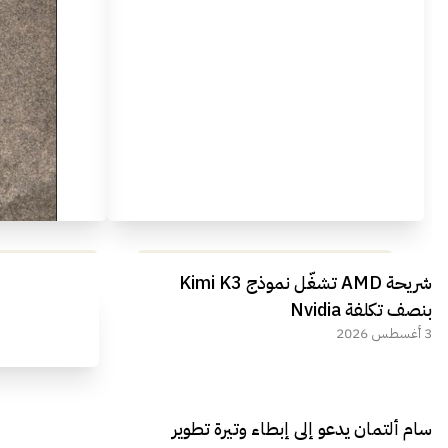
مراجعة شاملة لعملاق الألعاب
استعراض لأ
شريحة AMD تشغّل نموذج Kimi K3
الجديد REDMAGIC 11 AIR
بنصف تكلفة Nvidia
3 أغسطس 2026
سام ألتمان يدعو إلى إبطاء وتيرة تطوير