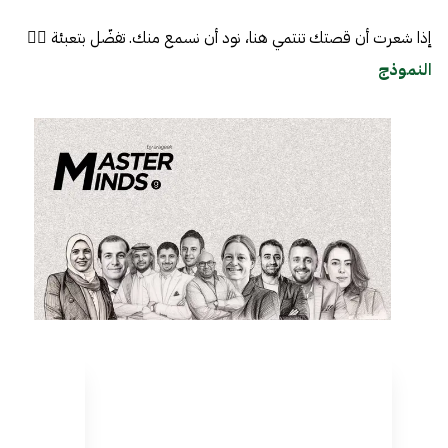
إذا شعرت أن قصتك تنتمي هنا، نود أن نسمع منك. تفضّل بتعبئة 👈🏼
النموذج