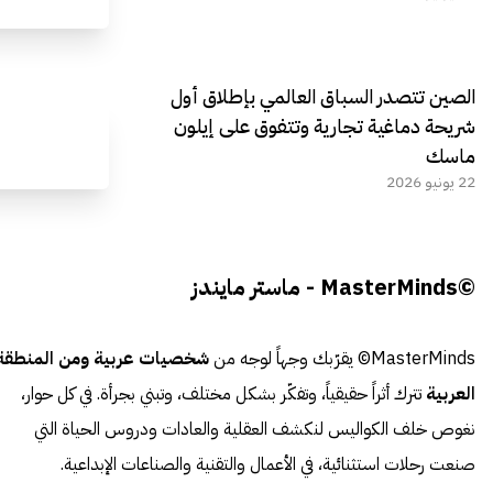
الصين تتصدر السباق العالمي بإطلاق أول
شريحة دماغية تجارية وتتفوق على إيلون
ماسك
22 يونيو 2026
©MasterMinds - ماستر مايندز
MasterMinds© يقرّبك وجهاً لوجه من
شخصيات عربية ومن المنطقة
العربية
تترك أثراً حقيقياً، وتفكّر بشكل مختلف، وتبني بجرأة. في كل حوار،
نغوص خلف الكواليس لنكشف العقلية والعادات ودروس الحياة التي
صنعت رحلات استثنائية، في الأعمال والتقنية والصناعات الإبداعية.