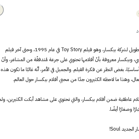
د
منذ صدور أول فيلم رسوم متحركة طويل لشركة بيكسار، وهو فيلم Toy Story في عام 1995، وحتى آخر فيلم
ماضي، وبيكسار معروفة بأنّ أفلامها تحتوي على جرعة مُتدفقّة من المشاعر، وأنّ
أساسيًا، بغض النظر عن فكرة الفيلم. والجميل في الأمر، أنّه غالبًا ما تكون هذه
ال، وهذا ما لاحظه الكثيرون جدًا من محبي أفلام بيكسار حول العالم.
فلام عاطفية ضمن أفلام بيكسار، والتي تحتوي على مشاهد أبكت الكثيرين، ولم
ا وصغارًا أيضًا.
ديد Soul!