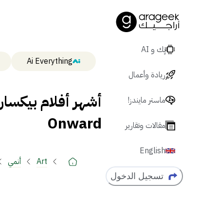
تٍك و AI
Ai Everything
ريادة وأعمال
أشهر أفلام بيكسا
ماستر مايندز!
Onward
مقالات وتقارير
English
Art
أنمي
تسجيل الدخول