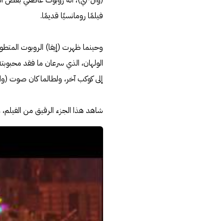
(وال-اي)، أنّه روبوت عاطفي بعض الش
فيلمًا رومانسيًا قديمًا.
وحينما ظهرت (إيفا) الروبوت المتطور 
الولهان، الذي سرعان ما فقد محبوبته
إلى كوكب آخر، ولطالما كان صوت (وال
شاهد هذا الجزء الرقيق من الفيلم، على أنعام أغ