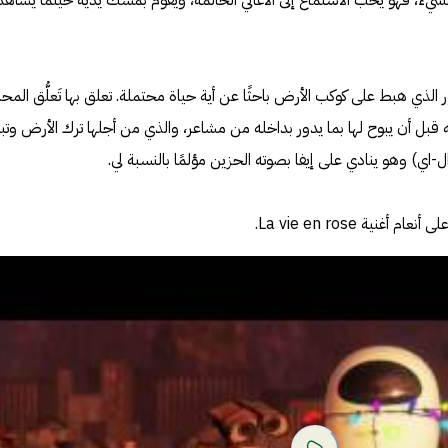
يء، فهو يُحب الاستماع إلى الأغاني الحالمة، ويقوم بمسك يديه حينما يُشاهد
الذي هبط على كوكب الأرض باحثًا عن أية حياة محتملة. تعلق بها تَعلُّق المح
 قبل أن يبوح لها بما يدور بداخله من مشاعر، والذي من أجلها ترك الأرض وتبع
-اي) وهو ينادي على إيفا بصوته الحزين مؤلمًا بالنسبة لي.
نية La vie en rose.