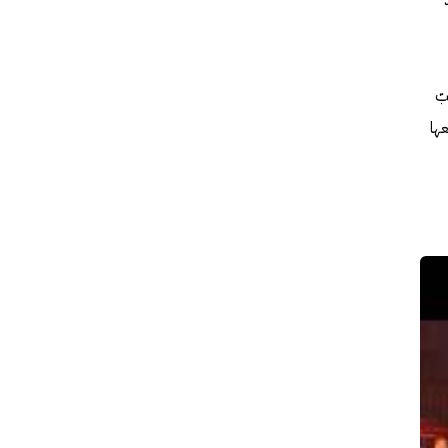
بّ
ها