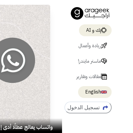
تٍك و AI
ريادة وأعمال
ماستر مايندز!
مقالات وتقارير
English
تسجيل الدخول
واتساب يعالج عطلًا أدى إل