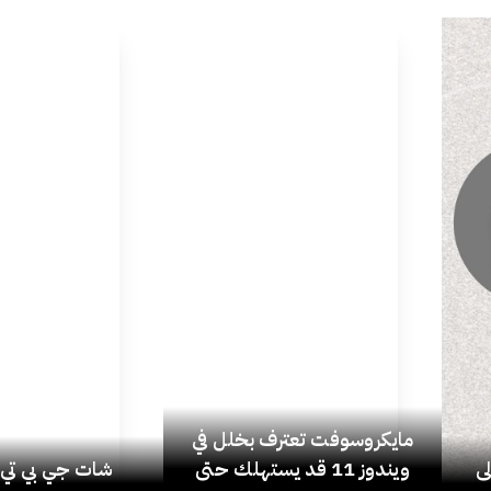
مايكروسوفت تعترف بخلل في
ى
ويندوز 11 قد يستهلك حتى
شات جي بي تي ي