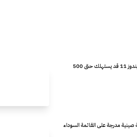
مايكروسوفت تعترف بخلل في ويندوز 11 قد يستهلك حتى 500
 صينية مدرجة على القائمة السوداء