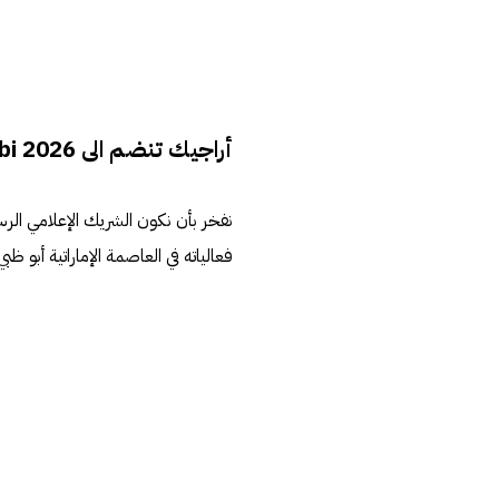
أراجيك تنضم الى AI Everything Abu-Dhabi 2026 كشريكاً إعلامياً
فعالياته في العاصمة الإماراتية أبو ظب