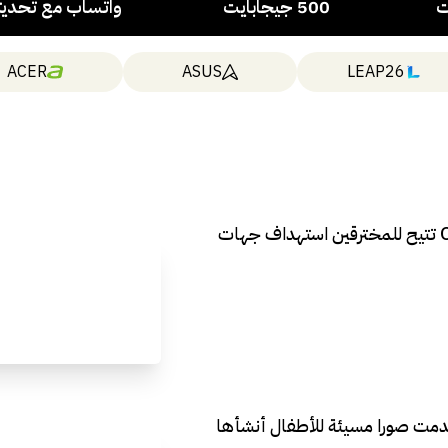
ت
500 جيجابايت
واتساب مع تحديث
ACER
ASUS
LEAP26
ثغرة خطيرة في متصفح OpenAI تتيح للمخترقين استهداف جهات
دمت صورا مسيئة للأطفال أنشأها