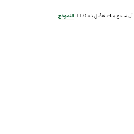
أن نسمع منك. تفضّل بتعبئة 👈🏼
النموذج