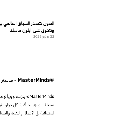
الصين تتصدر السباق العالمي ب
وتتفوق على إيلون ماسك
22 يونيو 2026
©MasterMinds - ماستر مايندز
MasterMinds© يقرّبك وجهاً لوجه من
مختلف، وتبني بجرأة. في كل حوار،
استثنائية، في الأعمال والتقنية والصنا