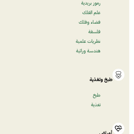
رموز بريدية
علم الفلك
فضاء وفلك
فلسفة
نظريات علمية
هندسة وراثية
طبخ وتغذية
طبخ
تغذية
أمراض