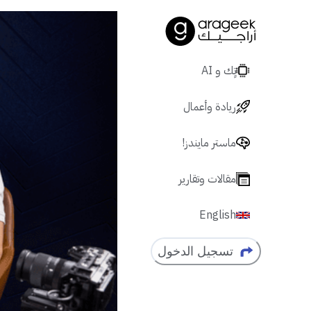
تٍك و AI
ريادة وأعمال
ماستر مايندز!
مقالات وتقارير
English
تسجيل الدخول