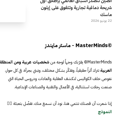
الصين تتصدر السباق العالمي بإطلاق أول
شريحة دماغية تجارية وتتفوق على إيلون
ماسك
22 يونيو 2026
©MasterMinds - ماستر مايندز
MasterMinds© يقرّبك وجهاً لوجه من
شخصيات عربية ومن المنطقة
العربية
تترك أثراً حقيقياً، وتفكّر بشكل مختلف، وتبني بجرأة. في كل حوار،
نغوص خلف الكواليس لنكشف العقلية والعادات ودروس الحياة التي
صنعت رحلات استثنائية، في الأعمال والتقنية والصناعات الإبداعية.
إذا شعرت أن قصتك تنتمي هنا، نود أن نسمع منك. تفضّل بتعبئة 👈🏼
النموذج