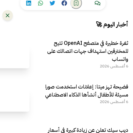
أخبار اليوم 🚀
ثغرة خطيرة في متصفح OpenAI تتيح
للمخترقين استهداف جهات اتصالك على
واتساب
6 أغسطس 2026
فضيحة تهز ميتا: إعلانات استخدمت صورا
مسيئة للأطفال أنشأها الذكاء الاصطناعي
6 أغسطس 2026
ديب سيك تعلن عن زيادة كبيرة في أسعار