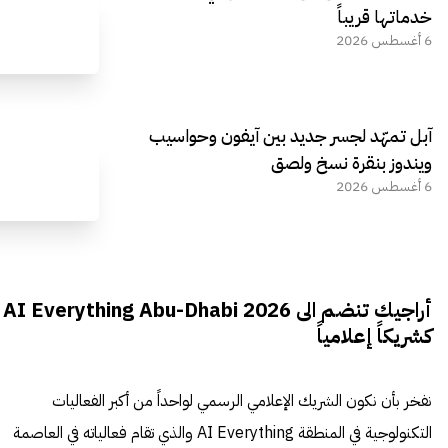
خدماتها قريباً
6 أغسطس 2026
آبل تمهّد لجسر جديد بين آيفون وحواسيب
ويندوز بنقرة نسخ ولصق
6 أغسطس 2026
أراجيك تنضم الى AI Everything Abu-Dhabi 2026
كشريكاً إعلامياً
نفخر بأن نكون الشريك الإعلامي الرسمي لواحداً من أكبر الفعاليات
التكنولوجية في المنطقة AI Everything والذي تقام فعالياته في العاصمة