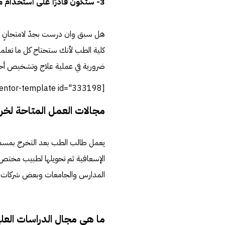
3- ستكون قادرًا على استخدام ما تعلمته لبقية حياتك
هل سبق وان درست بجدّ لامتحانٍ ما
كلية الطب لأنك ستحتاج كل ما تعلمته 
ضرورية في عملية علاج وتشخيص أحد
[elementor-template id="333198"]
مجالات العمل المتاحة لخر
يعمل طالب الطب بعد التخرج بمسمى 
الإسعافية ثم تحويلها لطبيب مختص
المدارس والجامعات وبعض شركات الت
ما هي مجال الدراسات العلي