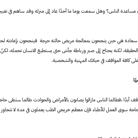
اعدة الناس؟ وهل سمعت يوما ما أحدًا عاد إلى منزله وقد ساهم في تغيير
هم سعادة هي حين ينجحون بمعالجة مريض حالته حرجة فينجحون بإعادته لحيا
 الحقيقة، لكنه يحتاج إلى صبر ورباطة جأش حتى يستطيع الانسان تحمله، لكنّ 
لى كافة المواقف في حياتك المهنية والشخصية.
ف أبدًا ،فطالما الناس مازالوا يصابون بالأمراض والحوادث طالما ستبقى حاج