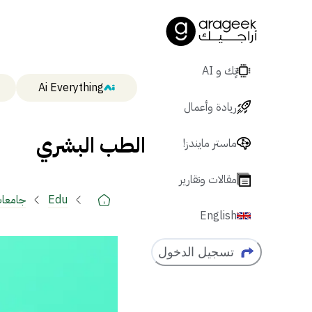
تٍك و AI
Ai Everything
ريادة وأعمال
الطب البشري
ماستر مايندز!
مقالات وتقارير
Edu
جامعا
English
تسجيل الدخول