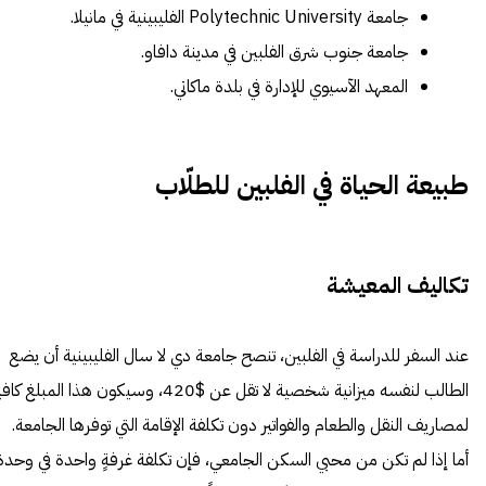
جامعة Polytechnic University الفليبينية في مانيلا.
جامعة جنوب شرق الفلبين في مدينة دافاو.
المعهد الآسيوي للإدارة في بلدة ماكاتي.
طبيعة الحياة في الفلبين للطلّاب
تكاليف المعيشة
عند السفر للدراسة في الفلبين، تنصح جامعة دي لا سال الفليبينية أن يضع
الطالب لنفسه ميزانية شخصية لا تقل عن $420، وسيكون هذا المبلغ كافي
لمصاريف النقل والطعام والفواتير دون تكلفة الإقامة التي توفرها الجامعة.
أما إذا لم تكن من محبي السكن الجامعي، فإن تكلفة غرفةٍ واحدة في وحدة