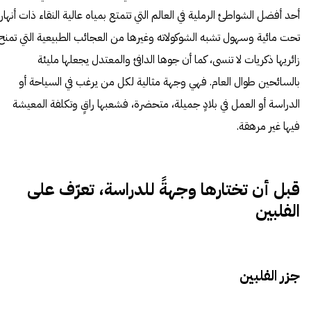
أحد أفضل الشواطئ الرملية في العالم التي تتمتع بمياه عالية النقاء ذات أنهار
تحت مائية وسهول تشبه الشوكولاته وغيرها من العجائب الطبيعية التي تمنح
زائريها ذكريات لا تنسى، كما أن جوها الدافئ والمعتدل يجعلها مليئة
بالسائحين طوال العام. فهي وجهة مثالية لكل من يرغب في السياحة أو
الدراسة أو العمل في بلادٍ جميلة، متحضرة، فشعبها راقٍ وتكلفة المعيشة
فيها غير مرهقة.
قبل أن تختارها وجهةً للدراسة، تعرّف على
الفلبين
جزر الفلبين