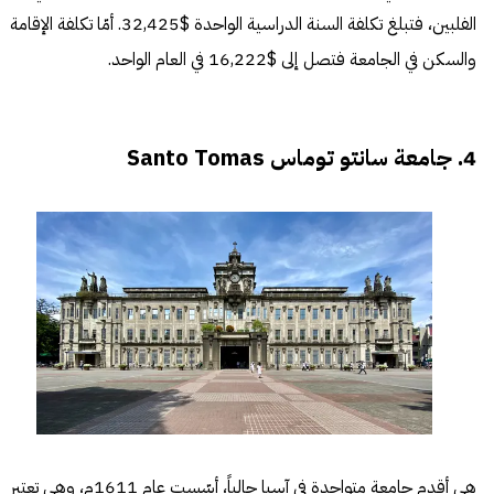
الفلبين، فتبلغ تكلفة السنة الدراسية الواحدة $32,425. أمّا تكلفة الإقامة
والسكن في الجامعة فتصل إلى $16,222 في العام الواحد.
4. جامعة سانتو توماس Santo Tomas
هي أقدم جامعةٍ متواجدةٍ في آسيا حالياً، أسّست عام 1611م، وهي تعتبر