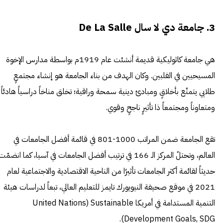
3. جامعة دي لا سال De La Salle
هي جامعة كاثوليكية قديمة أنشئت عام 1919م بواسطة مدارس الإخوة
المسيحيين في الفلبين. وكان الهدف من بناء الجامعة هو إنشاء مجتمعٍ
طلابي يتمتّع بأخلاقٍ ومبادئ دينية سمحة وراقية؛ تخلق مناخاً دراسياً هادئاً
ومتعاوناً ومجتمعاً ذا تأثيرٍ ناجحٍ وقوي.
تقع الجامعة ضمن المراتب 1000-801 في قائمة أفضل الجامعات في
العالم، وتحتلّ المركز الـ 166 في ترتيب أفضل الجامعات في آسيا، كما انضمّت
حديثاً لقائمة أكثر الجامعات تأثيرًا من الناحية الاقتصادية والاجتماعية لعام
2021 في موقع صحيفة النيويورك تايمز للتعليم العالي، تبعاً لدراسات هيئة
التنمية المستدامة في أمريكا United Nations) Sustainable
Development Goals, SDG).