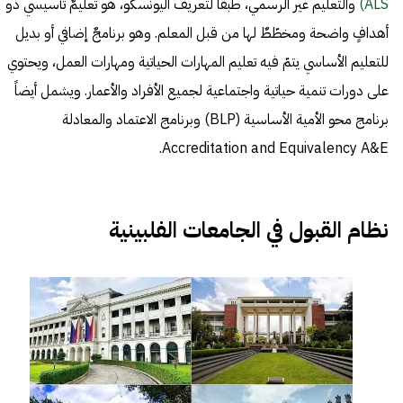
(ALS
والتعليم غير الرسمي، طبقاً لتعريف اليونسكو، هو تعليمٌ تأسيسي ذو
أهدافٍ واضحة ومخطّطٌ لها من قبل المعلم. وهو برنامجٌ إضافي أو بديل
للتعليم الأساسي يتمّ فيه تعليم المهارات الحياتية ومهارات العمل، ويحتوي
على دورات تنمية حياتية واجتماعية لجميع الأفراد والأعمار. ويشمل أيضاً
برنامج محو الأمية الأساسية (BLP) وبرنامج الاعتماد والمعادلة
Accreditation and Equivalency A&E.
نظام القبول في الجامعات الفلبينية