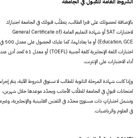
الشروط العامة للقبول في الجامعة
بالإضافة لحصولك على فيزا الطالب، يتطلّب قبولك في الجامعة اجتيازك
لاختبارات SAT أو شهادة التعليم العامة (General Certificate of
Education, GCE) أو ما يعادلهما، كما عليك الحصول على معدل 500 في
اختبارات اللغة الإنجليزية كلغة أجنبية (TOEFL) أو معدل 61 كحد أدنى عند
أداء الاختبارات على الإنترنت.
وإذا كانت شهادة المرحلة الثانوية للطالب لا تستوفي الشروط الآتية، يتمّ إجراء
امتحانات قبولٍ في الجامعة للطلّاب الأجانب ويحدّد موعدها خلال شهرين،
وتشمل اختباراتٍ ذات مستوىً محدّد في اللغتين الفلبينية والإنجليزية، وغيره
في العلوم والرياضيات.