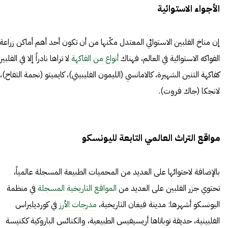
الأجواء الاستوائية
إن مناخ الفلبين الاستوائي المعتدل مكّنها من أن تكون أحد أهم أماكن زراعة
الفواكه الاستوائية في العالم، فهناك
أنواع من الفاكهة
لا تراها نادراً إلا في الفلبي
كفاكهة التنين الشهيرة، كالامانسي (الليمون الفليبيني)، كايميتو (نجمة التفاح)،
لانجكا (جاك فروت).
مواقع التراث العالمي التابعة لليونسكو
بالإضافة لاحتوائها على العديد من المحميات الطبيعة المسجلة عالمياً،
تحتوي جزر الفلبين على العديد من
المواقع التاريخية المسجلة
في منظمة
اليونسكو أشهرها: مدينة فيغان التاريخية،
مدرجات الأرز
في كورديليراس
الفلبينية، حديقة توباتاها أريسيفيس الطبيعية، والكنائس الباروكية ككنيسة