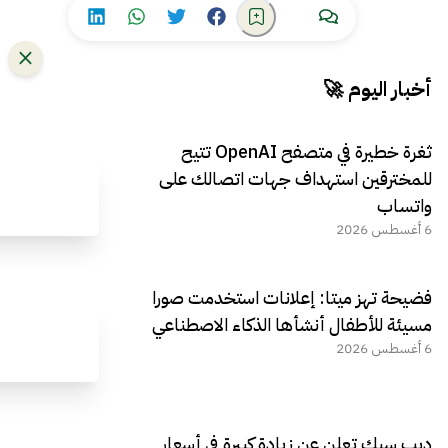
أخبار اليوم 🚀
ثغرة خطيرة في متصفح OpenAI تتيح
للمخترقين استهداف جهات اتصالك على
واتساب
6 أغسطس 2026
فضيحة تهز ميتا: إعلانات استخدمت صورا
مسيئة للأطفال أنشأها الذكاء الاصطناعي
6 أغسطس 2026
ديب سيك تعلن عن زيادة كبيرة في أسعار