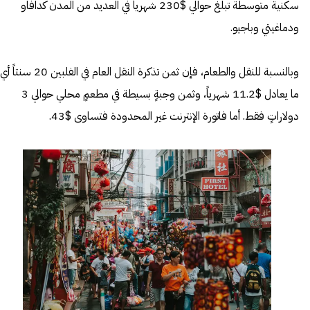
سكنية متوسطة تبلغ حوالي $230 شهرياً في العديد من المدن كدافاو
ودماغيتي وباجيو.
وبالنسبة للنقل والطعام، فإن ثمن تذكرة النقل العام في الفلبين 20 سنتاً أي
ما يعادل $11.2 شهرياً، وثمن وجبةٍ بسيطة في مطعمٍ محلي حوالي 3
دولاراتٍ فقط. أما فاتورة الإنترنت غير المحدودة فتساوى $43.