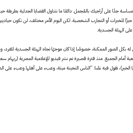
اسة جدًا على أراجيك بالمُجمل. دائمًا ما نتناول القضايا الجدلية بطريقة حيا
يزًا للخبرات أو التجارب الشخصية. لكن اليوم الأمر مختلف، لن نكون حياديين
لى الهيئة الجسدية.
 بكل الصور الممكنة، خصوصًا إذا كان موجهًا تجاه الهيئة الجسدية للفرد، وا
عية أمام الجميع. منذ فترة قصيرة تم نشر فيديو للإعلامية المصرية (ريهام سعي
 الخير)، تقول فيه نصًا: “الناس التخينة ميتة، وعبء على أهلها وعبء على الد