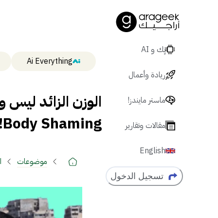
تٍك و AI
Ai Everything
ريادة وأعمال
الوزن الزائد ليس و
ماستر مايندز!
Body Shaming!
مقالات وتقارير
English
موضوعات
ا
تسجيل الدخول