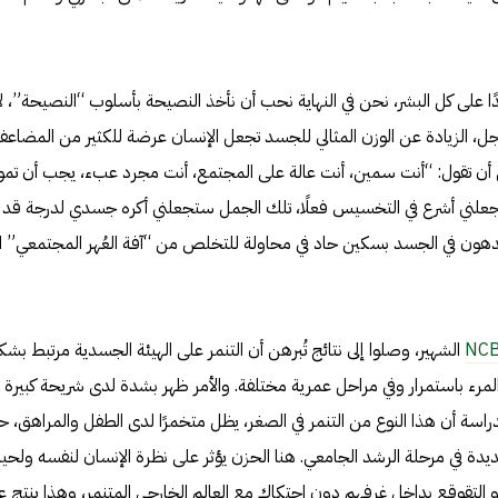
 جدًا على كل البشر، نحن في النهاية نحب أن نأخذ النصيحة بأسلوب “النصيحة”، لا
أجل، الزيادة عن الوزن المثالي للجسد تجعل الإنسان عرضة للكثير من المضاعف
لكن أن تقول: “أنت سمين، أنت عالة على المجتمع، أنت مجرد عبء، يجب أن تم
جعلني أشرع في التخسيس فعلًا، تلك الجمل ستجعلني أكره جسدي لدرجة قد
دهون في الجسد بسكين حاد في محاولة للتخلص من “آفة العُهر المجتمعي” ال
NCB
الشهير، وصلوا إلى نتائج تُبرهن أن التنمر على الهيئة الجسدية مرتبط بش
مرء باستمرار وفي مراحل عمرية مختلفة. والأمر ظهر بشدة لدى شريحة كبيرة
لدراسة أن هذا النوع من التنمر في الصغر، يظل متخمرًا لدى الطفل والمراهق، ح
 في مرحلة الرشد الجامعي. هنا الحزن يؤثر على نظرة الإنسان لنفسه ولحيات
 التقوقع بداخل غرفهم دون احتكاك مع العالم الخارجي المتنمر، وهذا ينتج ع