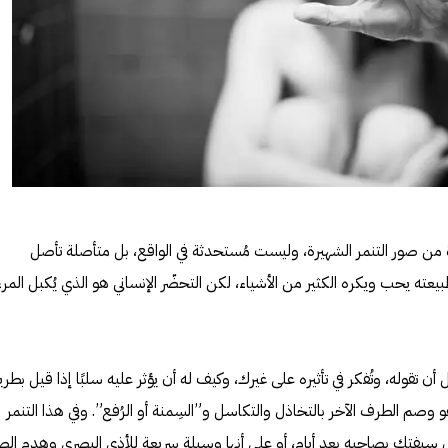
 من صور التنمر الشهيرة، وليست مُستحدثة في الواقع، بل متأصلة تأصل
عته يحب ويكره الكثير من الأشياء، لكن التحضّر الإنساني هو الذي يُكبل المرء
ن تقوله، وتُفكر في تأثيره على غيرك، وكيف له أن يؤثر عليه سلبًا إذا قيل بطري
 وصم الطرف الآخر بالتخاذل والتكاسل و”السِمنة أو الرُفع”. وفي هذا التنمر
فتك بصاحبه بعد أيام، أو على أنها وسيلة سريعة للأذى البصري وهدم الص