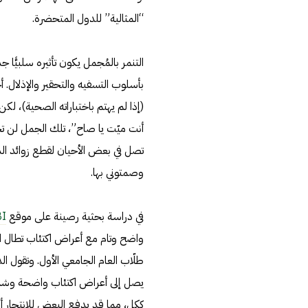
“المثالية” للدول المتحضرة.
التنمر بالمُجمل يكون تأثيره سلبيًّا
بأسلوب التسفيه والتحقير والإذلال. 
(إذا لم يهتم باختباراته الصحية)، 
أنت ميّت يا صاح”، تلك الجمل لن ت
تصل في بعض الأحيان لقطع زوائد ال
وصمتوني بها.
في دراسة بحثية رصينة على موقع
I
واضح وتام مع أعراض اكتئاب تطال ال
طلّاب العام الجامعي الأول. وتقول ا
يصل إلى أعراض اكتئاب واضحة وشديدة
ككل، مما قد يدفع البعض للانتحار أو