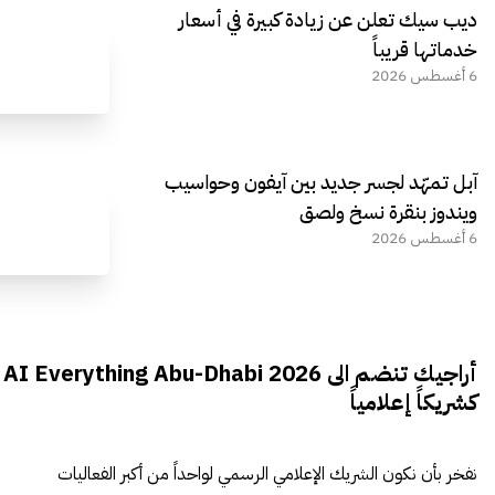
ديب سيك تعلن عن زيادة كبيرة في أسعار
خدماتها قريباً
6 أغسطس 2026
آبل تمهّد لجسر جديد بين آيفون وحواسيب
ويندوز بنقرة نسخ ولصق
6 أغسطس 2026
أراجيك تنضم الى AI Everything Abu-Dhabi 2026
كشريكاً إعلامياً
نفخر بأن نكون الشريك الإعلامي الرسمي لواحداً من أكبر الفعاليات