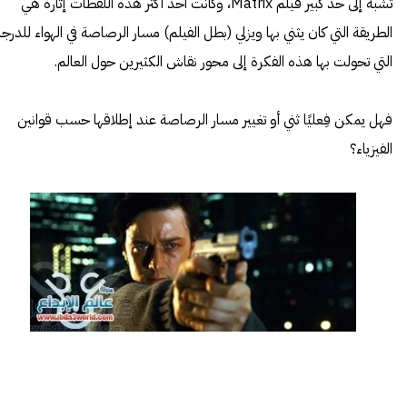
تشبه إلى حد كبير فيلم Matrix، وكانت أحد أكثر هذه اللقطات إثارة هي
الطريقة التي كان يثني بها ويزلي (بطل الفيلم) مسار الرصاصة في الهواء للدرج
التي تحولت بها هذه الفكرة إلى محور نقاش الكثيرين حول العالم.
فهل يمكن فِعليًا ثني أو تغيير مسار الرصاصة عند إطلاقها حسب قوانين
الفيزياء؟