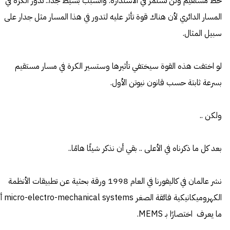
خط مستقيم ولن تستمر في الاستدارة. والسبب بسيط جدًا.. تدور الكرة في
المسار الدائري لأن هناك قوة تأثر عليه لتدور في هذا المسار مثل جدار على
سبيل المثال.
لو اختفت هذه القوة سيختفي تأثيرها وستسير الكرة في مسار مستقيم
بسرعة ثابتة حسب قانون نيوتن الأول.
ولكن ..
بعد كل ما ذكرناه في الأعلى .. بقي أن نذكر شيئًا هامًا..
نشر عالمان في كاليفورنا في العام 1998
ورقة بحثية
عن تطبيقات الأنظمة
الكهروميكانيكية فائقة الصغر ystems
ما يعرف اختصارًا بـ MEMS.