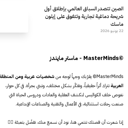
الصين تتصدر السباق العالمي بإطلاق أول
شريحة دماغية تجارية وتتفوق على إيلون
ماسك
22 يونيو 2026
©MasterMinds - ماستر مايندز
MasterMinds© يقرّبك وجهاً لوجه من
شخصيات عربية ومن المنطقة
العربية
تترك أثراً حقيقياً، وتفكّر بشكل مختلف، وتبني بجرأة. في كل حوار،
نغوص خلف الكواليس لنكشف العقلية والعادات ودروس الحياة التي
صنعت رحلات استثنائية، في الأعمال والتقنية والصناعات الإبداعية.
إذا شعرت أن قصتك تنتمي هنا، نود أن نسمع منك. تفضّل بتعبئة 👈🏼