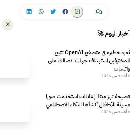
أخبار اليوم 🚀
ثغرة خطيرة في متصفح OpenAI تتيح
للمخترقين استهداف جهات اتصالك على
واتساب
6 أغسطس 2026
فضيحة تهز ميتا: إعلانات استخدمت صورا
مسيئة للأطفال أنشأها الذكاء الاصطناعي
6 أغسطس 2026