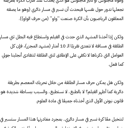
وقوة ماجنوس أو تأثير ماجنوس هو الذي يحدث عند ضرب الكرة بطريقة
تجعلها تدور حول نفسها فيحدث أن تسير في مسار دائري (وهو ما يصفه
المعلقون الرياضيون بأن الكرة صنعت “واو” (من حرف الواو)).
ولكن إذا أخذنا المشهد الذي حدث في الفيلم واستطاع فيه البطل ثني مسار
الطلقة في مسافة لا تتعدى تقريبًا الـ 10 أمتار (مشهد المجزر)، فإن كل
العوامل التي ذكرناها لا تكفي على الإطلاق لثني الطلقة لتتفادى أنجلينا جولي
كما فعل.
ولكن هل يمكن حرف مسار الطلقة من خلال تحريك المعصم بطريقة
دائرية كما أظهر الفيلم؟ لا بالطبع.. لا نستطيع.. والسبب ببساطة شديدة هو
قانون نيوتن الأول الذي أخذناه جميعًا في مادة العلوم.
لنتخيل معًا كرة تسير في مسار دائري.. بمجرد مغادرتها هذا المسار ستسير في