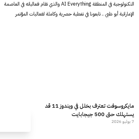
التكنولوجية في المنطقة AI Everything والذي تقام فعالياته في العاصمة
الإماراتية أبو ظبي .. تابعونا في تغطية حصرية وكاملة لفعاليات المؤتمر
مايكروسوفت تعترف بخلل في ويندوز 11 قد
يستهلك حتى 500 جيجابايت
7 يوليو 2026