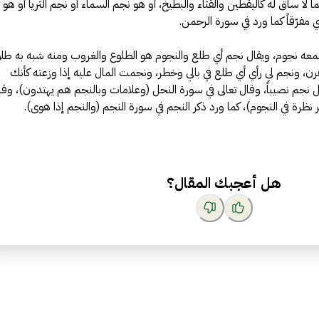
 لا ساق له كاليقطين والقثاء والبطيخ، أو هو نجم السماء أو نجم الثريا أو هو
ي مفرّقاً كما ورد في سورة الرحمن.
معه نجوم، ويقال نجم أي طلع والنجوم هو الطلوع والغروب ومنه شبه به طل
قرن، ونجم لي رأي أي طلع في بالي وخطر، ونجمت المال عليه إذا وزعته كأنك
جم نصيباً، وقال تعالى في سورة النحل (وعلامات وبالنجم هم يهتدون)، وقا
نظرة في النجوم)، كما ورد ذكر النجم في سورة النجم (والنجم إذا هوى).
هل أعجبك المقال؟