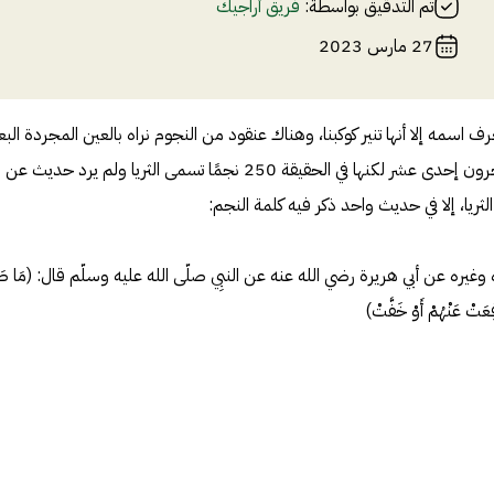
تم التدقيق بواسطة:
فريق أراجيك
27 مارس 2023
 نعرف اسمه إلا أنها تنير كوكبنا، وهناك عنقود من النجوم نراه بالعين المجردة ال
يظنها ستة نجوم والبعض سبعة وآخرون إحدى عشر لكنها في الحقيقة 250 نجمًا تسمى الثريا ولم يرد حدي
ريا، إلا في حديث واحد ذكر فيه كلمة النجم:
ره عن أبي هريرة رضي الله عنه عن النبِي صلّى الله عليه وسلّم قال: (مَا طَلَ
فِعَتْ عَنْهُمْ أَوْ خَفَّتْ)