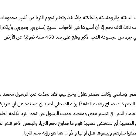
الدينيّة والرومنسيّة والفلكيّة والأدبيّة، وتعتبر نجوم الثريا من أشهر مجموعات
 ثلاثة آلاف نجم إلا أن أشهرها هي الأخوات السبع (ستيروبي وميروبي وأيلكترا
ومايا وتايجيتا وكيلاينو وألكيوني)، وهي جزء من مجموعة الدب الأكبر وتقع على بعد 450 سنة ضوئيّة عن الأرض
العصر الإسلامي وكانت مصدر تفاؤل وخير لهم، فقد تحدّث عنها الرسول محمد 
 النجم ذات صباح رفعت العاهة) رواه الصحابي أحمد في مسنده عن أبي هريرة
 علماء الدين في تفسير معنى ومقصد حديث الرسول عن نجم الثريا بكلمة العاه
لمصيبة أي ستختفي مصيبة قوم ما بطلوع نجم الثريا، والبعض الآخر فسّر الع
طفوا ثمارهم ويبيعوها قبل أوانها والأوان هنا هو رؤية نجم الثريا.