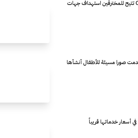
ثغرة خطيرة في متصفح OpenAI تتيح للمخترقين استهداف جهات
دمت صورا مسيئة للأطفال أنشأها
ي أسعار خدماتها قريباً