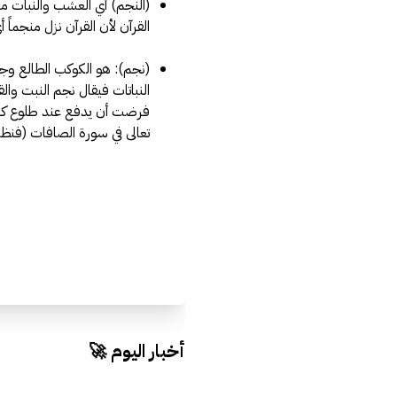
(النجم) أي العشب والنبات مما
القرآن لأن القرآن نزل منجماً أ
(نجم): هو الكوكب الطالع وج
النباتات فيقال نجم النبت وال
فرضت أن يدفع عند طلوع كل ن
تعالى في سورة الصافات (فنظر 
أخبار اليوم 🚀