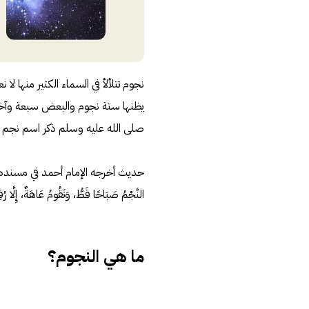
نجوم تتلألأ في السماء الكثير منها لا
صلى الله عليه وسلم ذكر اسم نجم الث
حديث أخرجه الإمام أحمد في مسنده وغي
النَّجْمُ صَبَاحًا قَطُّ، وَتَقُومُ عَاهَةٌ، إِلَّا رُ
ما هي النجوم؟