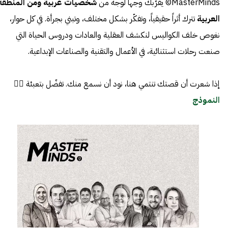
MasterMinds© يقرّبك وجهاً لوجه من
شخصيات عربية ومن المنطقة
العربية
تترك أثراً حقيقياً، وتفكّر بشكل مختلف، وتبني بجرأة. في كل حوار،
نغوص خلف الكواليس لنكشف العقلية والعادات ودروس الحياة التي
صنعت رحلات استثنائية، في الأعمال والتقنية والصناعات الإبداعية.
إذا شعرت أن قصتك تنتمي هنا، نود أن نسمع منك. تفضّل بتعبئة 👈🏼
النموذج