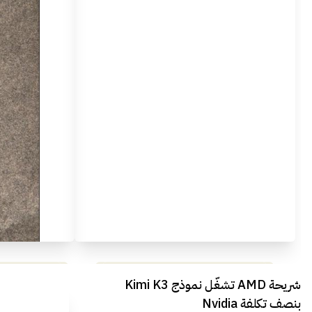
مراجعة شاملة لعملاق الألعاب
استعراض لأ
شريحة AMD تشغّل نموذج Kimi K3
الجديد REDMAGIC 11 AIR
بنصف تكلفة Nvidia