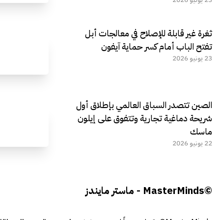
ثغرة غير قابلة للإصلاح في معالجات أبل
تفتح الباب أمام كسر حماية آيفون
23 يونيو 2026
الصين تتصدر السباق العالمي بإطلاق أول
شريحة دماغية تجارية وتتفوق على إيلون
ماسك
22 يونيو 2026
©MasterMinds - ماستر مايندز