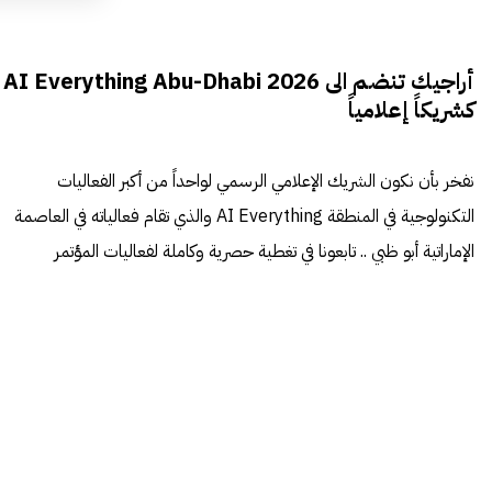
أراجيك تنضم الى AI Everything Abu-Dhabi 2026
كشريكاً إعلامياً
نفخر بأن نكون الشريك الإعلامي الرسمي لواحداً من أكبر الفعاليات
التكنولوجية في المنطقة AI Everything والذي تقام فعالياته في العاصمة
الإماراتية أبو ظبي .. تابعونا في تغطية حصرية وكاملة لفعاليات المؤتمر