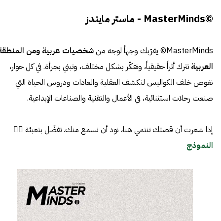
©MasterMinds - ماستر مايندز
MasterMinds© يقرّبك وجهاً لوجه من
شخصيات عربية ومن المنطقة
العربية
تترك أثراً حقيقياً، وتفكّر بشكل مختلف، وتبني بجرأة. في كل حوار،
نغوص خلف الكواليس لنكشف العقلية والعادات ودروس الحياة التي
صنعت رحلات استثنائية، في الأعمال والتقنية والصناعات الإبداعية.
إذا شعرت أن قصتك تنتمي هنا، نود أن نسمع منك. تفضّل بتعبئة 👈🏼
النموذج