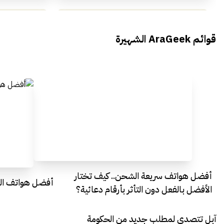
محمد بدوي من Falak Startups
يتحدث الى أراجيك خلال فعاليات Ai
يتحدثان ال
قوائم AraGeek الشهيرة
Egypt
Everything Egypt
أفضل هواتف سريعة الشحن.. كيف تختار
أفضل هواتف التصو
الأفضل بالفعل دون التأثر بأرقام دعائية؟
آبل تتصدى لمطلب جديد من الحكومة