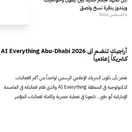
ويندوز بنقرة نسخ ولصق
6 أغسطس 2026
أراجيك تنضم الى AI Everything Abu-Dhabi 2026
كشريكاً إعلامياً
نفخر بأن نكون الشريك الإعلامي الرسمي لواحداً من أكبر الفعاليات
التكنولوجية في المنطقة AI Everything والذي تقام فعالياته في العاصمة
الإماراتية أبو ظبي .. تابعونا في تغطية حصرية وكاملة لفعاليات المؤتمر