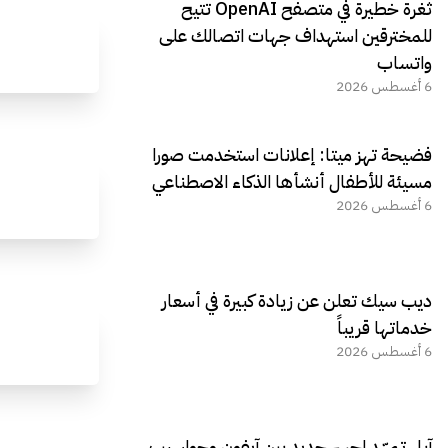
ثغرة خطيرة في متصفح OpenAI تتيح
للمخترقين استهداف جهات اتصالك على
واتساب
6 أغسطس 2026
فضيحة تهز ميتا: إعلانات استخدمت صورا
مسيئة للأطفال أنشأها الذكاء الاصطناعي
6 أغسطس 2026
ديب سيك تعلن عن زيادة كبيرة في أسعار
خدماتها قريباً
6 أغسطس 2026
آبل تمهّد لجسر جديد بين آيفون وحواسيب