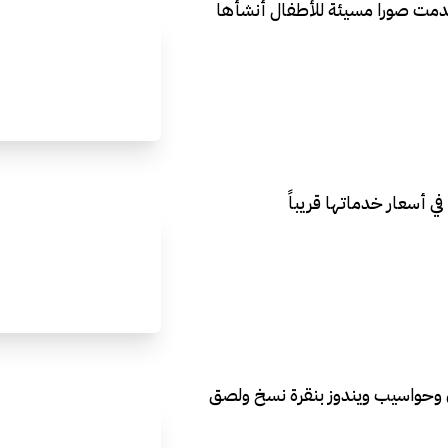
دمت صورا مسيئة للأطفال أنشأها
ي أسعار خدماتها قريباً
ن وحواسيب ويندوز بنقرة نسخ ولصق