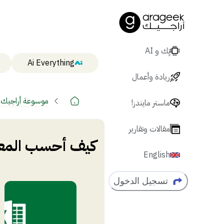
تٍك و AI
Ai Everything
ريادة وأعمال
موسوعة أراجيك
ماستر مايندز!
مقالات وتقارير
كيف أحسب المعد
English
تسجيل الدخول