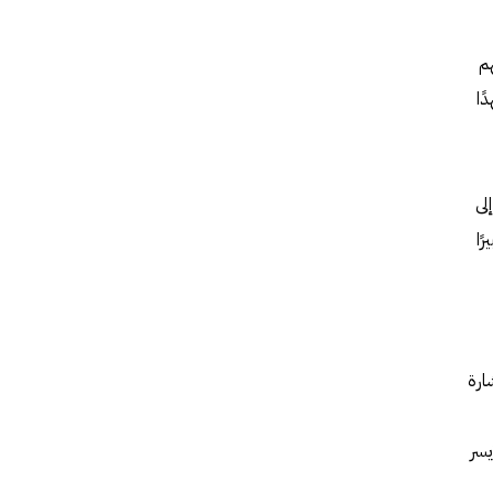
هم
ًا
إلى
ا كبيرًا
ارة
يسر