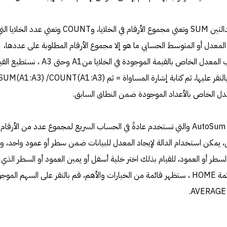
يمكن استخدام الدالتين SUM وتعني مجموع الأرقام في الخلايا، وCOUNT وتعني عدد الخلايا ا
، المعدل أو المتوسط الحسابي ما هو إلا مجموع الأرقام المطلوبة على عددها،
فعلى سبيل المثال إذا ما أردنا حساب المعدل الخاص بالقيمة الموجودة في الخلايا منA1 وحتى A3 ،
بذلك من خلايا تحديد خلية جديدة بالنقر عليها، ثم كتابة إشارة المساواة = ثم SUM(A1:A3) /COUNT(A1:A3
ل الخاص بالأعداد الموجودة ضمن النطاق السابق.
باستخدام خاصية AutoSum والتي تستخدم عادةً في الحساب السريع لمجموع عدد من الأرقام
، يمكن استخدام الدالة لإيجاد المعدل للبيانات ضمن سطر أو عمود واحد، 
ر أو العمود، للقيام بذلك اختر خلية أسفل أو يمين العمود أو السطر الذي
توجد ضمنه البيانات، ثم انقر على قائمة HOME ، ستظهر قائمة من الخيارات والأهم، قم بالنقر على السهم المو