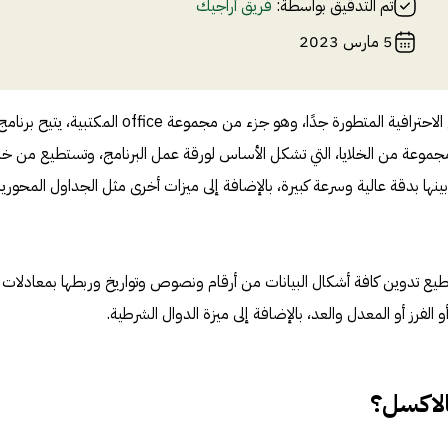
تم التدقيق بواسطة:
فريق أراجيك
5 مارس 2023
يعد برنامج أكسل excel من البرامج الاحترافية المتطورة جدًا، وهو جزء من مجموعة office المكتبية، يتيح برنا
وعة من الخلايا، التي تشكل الأساس لورقة عمل البرنامج، وتستطيع من خلا
ينها بدقة عالية وسرعة كبيرة، بالإضافة إلى ميزات أخرى مثل الجداول المحورية
ال برنامج أكسل excel تستطيع تدوين كافة أشكال البيانات من أرقام ونصوص وتواريخ وربطها بمعادلات
لفرز أو المعدل والعد، بالإضافة إلى ميزة الدوال الشرطية.
لاكسل؟