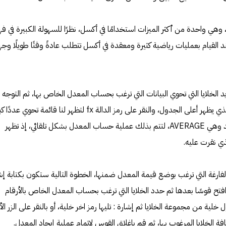
استخدام الأداة fx، وهي واحدة من ٱكثر الميزات استخدامًا في أكسل، نظرًا للسهولة الكبيرة في ف
 القيام بعمليات رياضية كثيرة ومعقدة في أكسل تتطلب عادةً وقتًا طويلًا وجهد
ا عليك إلا تحديد الخلايا التي تحوي البيانات التي ترغب بحساب المعدل الخاص بها، ثم التوجه 
شريط الصيغة (Function bar ) والذي يظهر أعلى الجدول، والنقر على رمز الدالة fx لتظهر لنا قائمة تحوي عددً
من الدوال، نختار منها الدالة التي نريد وهي AVERAGE، لتتم بذلك عملية حساب المعدل بشكل تلقائي، إذ تظهر
ي نقرت عليه.
فارغة التي ترغب بوضع قيمة المعدل ضمنها، الخطوة التالية ستكون بكتابة إش
 ضمن الخلية، افتح قوسًا بعدها ثم حدد الخلايا التي ترغب بحساب المعدل الخاص بالأرقام
لية من مجموعة الخلايا ثم إشارة : تليها رمز اخر خلية، أو بالنقر على الزر الأ
ة الخلايا المرغوب بها، ثم قم بإغلاق القوس لإتمام عملية إيجاد المعدل.