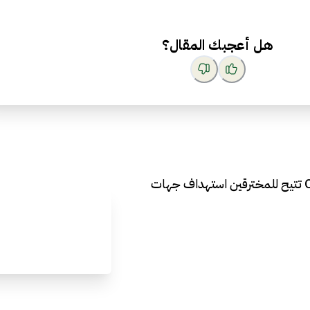
هل أعجبك المقال؟
ثغرة خطيرة في متصفح OpenAI تتيح للمخترقين استهداف جهات