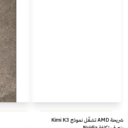
مراجعة شاملة لعملاق الألعاب
استعراض لأ
شريحة AMD تشغّل نموذج Kimi K3
الجديد REDMAGIC 11 AIR
بنصف تكلفة Nvidia