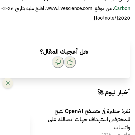
Carbon
، من موقع: www.livescience.com، اطّلع عليه بتاريخ 26-2-
2020[/footnote]
هل أعجبك المقال؟
أخبار اليوم 🚀
ثغرة خطيرة في متصفح OpenAI تتيح
للمخترقين استهداف جهات اتصالك على
واتساب
6 أغسطس 2026