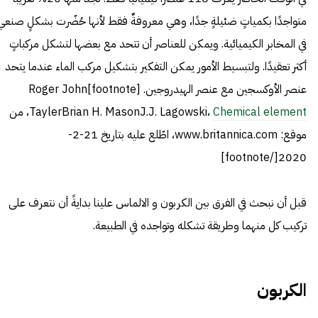
متواجدًا بكمياتٍ ضئيلةٍ جدًا، وهي معروفةٌ فقط لأنها حُضّرت بشكلٍ صنعيٍّ
في المخابر الكيميائية. ويمكن للعناصر أن تتحد مع بعضها لتشكل مركباتٍ
أكثر تعقيدًا. ولتبسيط الأمور يمكن التفكير بتشكيل مركب الماء عندما يتحد
عنصر الأوكسجين مع عنصر الهيدروجين. [footnote]Roger John
Chemical element
TaylerBrian H. MasonJ.J. Lagowski،
، من
موقع: www.britannica.com، اطّلع عليه بتاريخ 21-2-
2020[/footnote]
قبل أن نبحث في الفرق بين الكربون و الالماس علينا بدايةً أن نتعرف على
تركيب كل منهما وطريقة تشكله وتواجده في الطبيعة.
الكربون