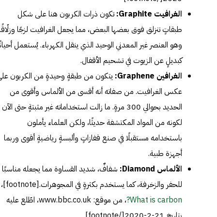
الغرافيت Graphite:
تكون ذرات الكربون هنا على شكل
طبقاتٍ تنزلق فوق بعضها البعض، مما يجعل الغرافيت لزجًا وزلّاقًا،
وهو العنصر غير المعدني الوحيد الذي ينقل الكهرباء. يُستعمل أحيانًا
كبديلٍ عن الزيوت في تشحيم الأقفال.
الغرافين Graphene:
يتكون من طبقةٍ وحيدةٍ من الكربون عل
عكس الغرافيت. من صفاته أنه أقسى من الألماس وأقوى من
الحديد بحوالي 300 مرةٍ. ما زالت استخداماته غير مثبتةٍ حتى الآن
لكونه من المواد المكتشفة حديثًا، ولكن العلماء يأملون
باستخدامه مستقبلًا في صنع قفازاتٍ وألبسةٍ رياضيةٍ أقوى وربما
أجهزة طبية.
الألماس Diamond:
شفافٌ، شديد القساوة مما يجعله مناسبًا
للحفر والزخرفة، كما يستخدم بكثرةٍ في المجوهرات.[footnote]،
What is carbon?
، من موقع: www.bbc.co.uk، اطّلع عليه
بتاريخ 21-2-2020[/footnote]