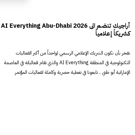
أراجيك تنضم الى AI Everything Abu-Dhabi 2026
كشريكاً إعلامياً
نفخر بأن نكون الشريك الإعلامي الرسمي لواحداً من أكبر الفعاليات
التكنولوجية في المنطقة AI Everything والذي تقام فعالياته في العاصمة
الإماراتية أبو ظبي .. تابعونا في تغطية حصرية وكاملة لفعاليات المؤتمر