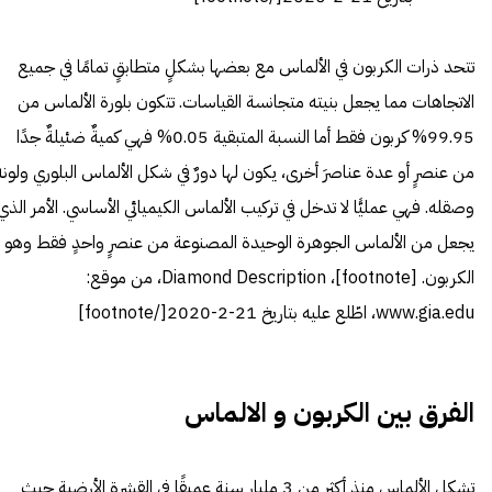
تتحد ذرات الكربون في الألماس مع بعضها بشكلٍ متطابقٍ تمامًا في جميع
الاتجاهات مما يجعل بنيته متجانسة القياسات. تتكون بلورة الألماس من
99.95% كربون فقط أما النسبة المتبقية 0.05% فهي كميةٌ ضئيلةٌ جدًا
من عنصرٍ أو عدة عناصرَ أخرى، يكون لها دورٌ في شكل الألماس البلوري ولونه
وصقله. فهي عمليًّا لا تدخل في تركيب الألماس الكيميائي الأساسي. الأمر الذي
يجعل من الألماس الجوهرة الوحيدة المصنوعة من عنصرٍ واحدٍ فقط وهو
الكربون. [footnote]،
Diamond Description
، من موقع:
www.gia.edu، اطّلع عليه بتاريخ 21-2-2020[/footnote]
الفرق بين الكربون و الالماس
تشكل الألماس منذ أكثر من 3 مليار سنةٍ عميقًا في القشرة الأرضية حيث