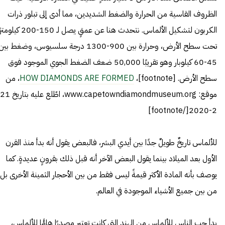
الظروف القاسية من الحرارة والضغط الشديدين، مما أدى إلى تبلور ذرات
الكربون لتشكيل الألماس. نتحدث هنا عن عمقٍ يصل لـ 150-200 كي
تحت سطح الأرض، وحرارة بين 900-1300 درجة سلسيوس، وضغط بين
45-60 كيلوبار وهو تقريبًا 50,000 ضعف الضغط الجوي الموجود فوق
سطح الأرض. [footnote]،
HOW DIAMONDS ARE FORMED
، من
2-2020[/footnote]
للألماس تاريخٌ طويلٌ جدًا بين أيدي البشر، فالبعض يقول أنه بدأ منذ القرن
الأول بعد الميلاد بينما يقول البعض الآخر أنه قبل ذلك بقرونٍ عديدةٍ. كما
يوصف بأنه المادة الأكثر قيمةً ليس فقط من بين الأحجار الثمينة الأخرى بل
من بين جميع الأشياء الموجودة في العالم.
بدأ حب الناس للألماس من الهند التي كانت تعتبر مصدرًا هامًّا للألماس،