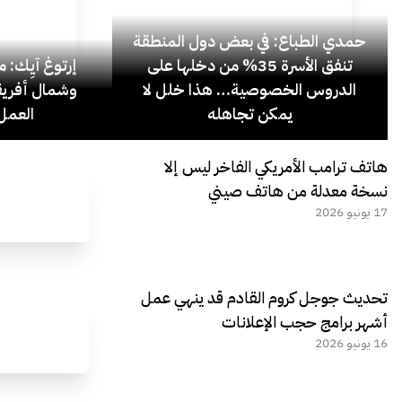
حمدي الطباع: في بعض دول المنطقة
تنفق الأسرة 35% من دخلها على
إرتوغ آيِك: 
الدروس الخصوصية… هذا خلل لا
وشمال أفريق
يمكن تجاهله
العمل 
هاتف ترامب الأمريكي الفاخر ليس إلا
نسخة معدلة من هاتف صيني
17 يونيو 2026
تحديث جوجل كروم القادم قد ينهي عمل
أشهر برامج حجب الإعلانات
16 يونيو 2026