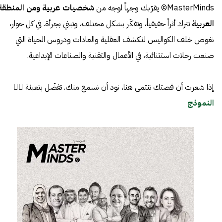
MasterMinds© يقرّبك وجهاً لوجه من
شخصيات عربية ومن المنطقة
العربية
تترك أثراً حقيقياً، وتفكّر بشكل مختلف، وتبني بجرأة. في كل حوار،
نغوص خلف الكواليس لنكشف العقلية والعادات ودروس الحياة التي
صنعت رحلات استثنائية، في الأعمال والتقنية والصناعات الإبداعية.
إذا شعرت أن قصتك تنتمي هنا، نود أن نسمع منك. تفضّل بتعبئة 👈🏼
النموذج