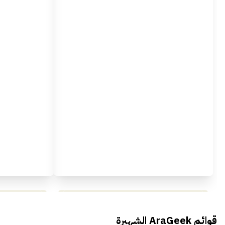
محمد بدوي من Falak Startups
يتحدث الى أراجيك خلال فعاليات Ai
يتحدثان ال
قوائم AraGeek الشهيرة