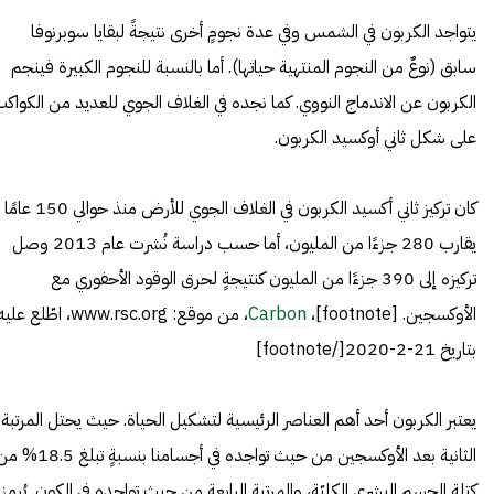
يتواجد الكربون في الشمس وفي عدة نجومٍ أخرى نتيجةً لبقايا سوبرنوفا
سابق (نوعٌ من النجوم المنتهية حياتها). أما بالنسبة للنجوم الكبيرة فينجم
الكربون عن الاندماج النووي. كما نجده في الغلاف الجوي للعديد من الكواك
على شكل ثاني أوكسيد الكربون.
كان تركيز ثاني أكسيد الكربون في الغلاف الجوي للأرض منذ حوالي 150 عامًا
يقارب 280 جزءًا من المليون، أما حسب دراسة نُشرت عام 2013 وصل
تركيزه إلى 390 جزءًا من المليون كنتيجةٍ لحرق الوقود الأحفوري مع
الأوكسجين. [footnote]،
Carbon
، من موقع: www.rsc.org، اطّلع علي
بتاريخ 21-2-2020[/footnote]
يعتبر الكربون أحد أهم العناصر الرئيسية لتشكيل الحياة. حيث يحتل المرتبة
الثانية بعد الأوكسجين من حيث تواجده في أجسامنا بنسبةٍ تبلغ 5
كتلة الجسم البشري الكليّة، والمرتبة الرابعة من حيث تواجده في الكون. يُرمز