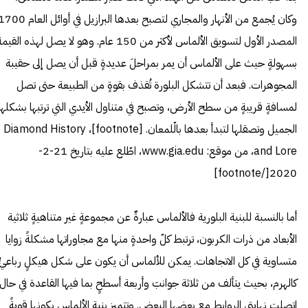
وكان يُجمع من الأنهار والمجاري لتصبح بعدها البرازيل في أوائل العام
المصدر الأول لتسويق الألماس لأكثر من 150 عام. وهو لا يصل لهذه القيم
بسهولةٍ حيث على الألماس أن يمر بمراحلَ عديدةٍ قبل أن يصل إلى حقيبة
المجوهرات. فبعد أن تتشكل البلورة تُقذف بقوةٍ من الطبيعة حتى تصل
لمسافةٍ قريبةٍ من سطح الأرض، وتصبح في متناول الأيدي التي ترتبها بشكلها
الجميل وتصقلها لتبدأ بعدها بالّلمعان. [footnote]،
Diamond History
and Lore
، من موقع: www.gia.edu، اطّلع عليه بتاريخ 21-2-
2020[/footnote]
أما بالنسبة للبنية البلورية فالألماس عبارةٌ عن مجموعةٍ غير متناهيةٍ ثلاثية
الأبعاد من ذرات الكربون، ترتبط كلّ واحدةٍ منها مع مجاوراتها مشكلةً زوايا
متساوية في كل الاتجاهات. يمكن للألماس أن يكون على شكل هيكلٍ رباعيٍّ
كالهرم، بحيث يتألف من ثلاثة جوانبَ وأربعة أسطحٍ بما فيها القاعدة في حال
اتصلت نهايتي الروابط مع بعضها البعض. وتتميز بنية الألماس بكونها قويةً