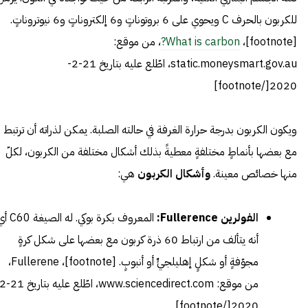
للكربون بالحرف C ويحوي على 6 بروتوناتٍ و6 إلكتروناتٍ و6 نيوتروناتٍ.
[footnote]،
What is carbon?
، من موقع:
static.moneysmart.gov.au، اطّلع عليه بتاريخ 21-2-
2020[/footnote]
ويكون الكربون بدرجة حرارة الغرفة في حالته الصلبة. يمكن لذراته أن ترتبط
مع بعضها بأنماطٍ مختلفةٍ معطيةً بذلك أشكال مختلفة من الكربون، لكلّ
منها خصائص معينة.
وأشكال الكربون
هي:
الفولرين Fullerence:
المعروف بكرة بوكي. له الصيغة
أنه يتألف من ارتباط 60 ذرة كربون مع بعضها على شكل كرةٍ
مجوّفةٍ أو شكلٍ إهليلجيٍّ أو أنبوبٍ. [footnote]،
Fullerene
،
2020[/footnote]