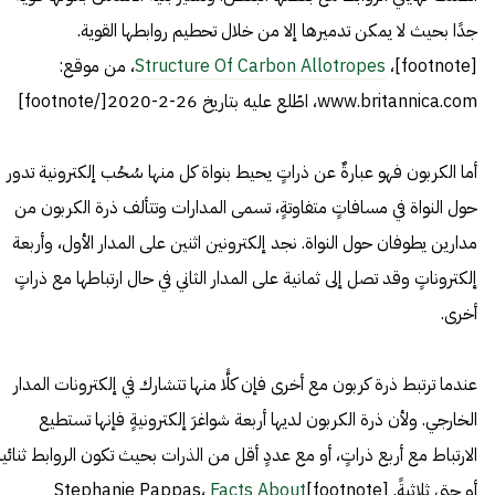
جدًا بحيث لا يمكن تدميرها إلا من خلال تحطيم روابطها القوية.
[footnote]،
Structure Of Carbon Allotropes
، من موقع:
www.britannica.com، اطّلع عليه بتاريخ 26-2-2020[/footnote]
أما الكربون فهو عبارةٌ عن ذراتٍ يحيط بنواة كل منها سُحُب إلكترونية تدور
حول النواة في مسافاتٍ متفاوتةٍ، تسمى المدارات وتتألف ذرة الكربون من
مدارين يطوفان حول النواة. نجد إلكترونين اثنين على المدار الأول، وأربعة
إلكتروناتٍ وقد تصل إلى ثمانية على المدار الثاني في حال ارتباطها مع ذراتٍ
أخرى.
عندما ترتبط ذرة كربون مع أخرى فإن كلًّا منها تتشارك في إلكترونات المدار
الخارجي. ولأن ذرة الكربون لديها أربعة شواغرَ إلكترونيةٍ فإنها تستطيع
الارتباط مع أربع ذراتٍ، أو مع عددٍ أقل من الذرات بحيث تكون الروابط ثنائية
أو حتى ثلاثيةً. [footnote]Stephanie Pappas،
Facts About