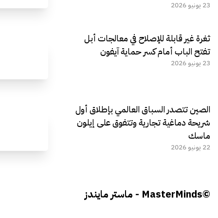
23 يونيو 2026
ثغرة غير قابلة للإصلاح في معالجات أبل
تفتح الباب أمام كسر حماية آيفون
23 يونيو 2026
الصين تتصدر السباق العالمي بإطلاق أول
شريحة دماغية تجارية وتتفوق على إيلون
ماسك
22 يونيو 2026
©MasterMinds - ماستر مايندز