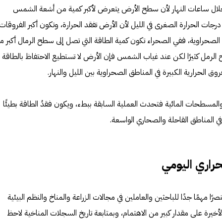
خلال ساعات النهار لأن سطح الأرض يتعرض لأكبر كمية من أشعة الشمس
رجات الحرارة الصغرى في الليل لأن الأرض تفقد الحرارة، وتكون أكبر الفروقات
طق الصحراوية، ففي الصحراء تكون كمية الطاقة التي تصل إلى سطح الرمال أكبر م
رمل كثيرًا لكن عند غياب الشمس فإن الأرض لا تستطيع الاحتفاظ بالطاقة ا
ق الحرارية الكبيرة في المناطق الصحراوية بين الليل والنهار.
والمسطحات المائية فتحدث العملية السابقة ببطء، ويكون فقدُ الطاقة بطيئًا
ي المناطق القاحلة والصحاري الواسعة.
راري اليومي
المدى الحراري اليومي (DTR) عنصرًا مهمًا جدًا للباحثين والعاملين في مجالات الزراعة والمناخ والنظم البيئية
أخيرة على مقدار كبير من الاهتمام، وبمتابعة تاريخ السجلات المناخية لاحظ