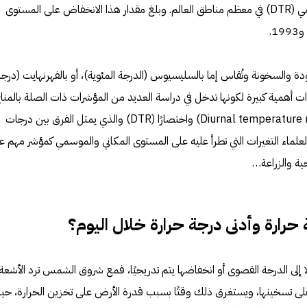
العلماء انخفاض المدى الحراري اليومي (DTR) في معظم مناطق العالم. وبلغ مقدار هذا الانخفاض على المستوى
ودة والسخونة وتُقاس إما بالسليسيوس (الدرجة المئوية)، أو بالفهرنهايت (درجة
 أهمية كبيرة لكونها تدخل في دراسة العديد من المؤشرات ذات الصلة بالمناخ
ومنها المدى الحراري اليومي (Diurnal temperature range) واختصارًا (DTR) والذي يمثل الفرق بين درجات
س العلماء التغيرات التي تطرأ عليه على المستوى المكاني والموسمي كمؤشر مهم ع
حية والزراعة…
رارة وأدنى درجة حرارة خلال اليوم؟
ًا إلى الدرجة القصوى أو انخفاضها يتم تدريجيًا، فمع شروق الشمس ترد الأشعة
ى تسخينها، ويستغرق ذلك وقتًا بسبب قدرة الأرض على تخزين الحرارة، حي