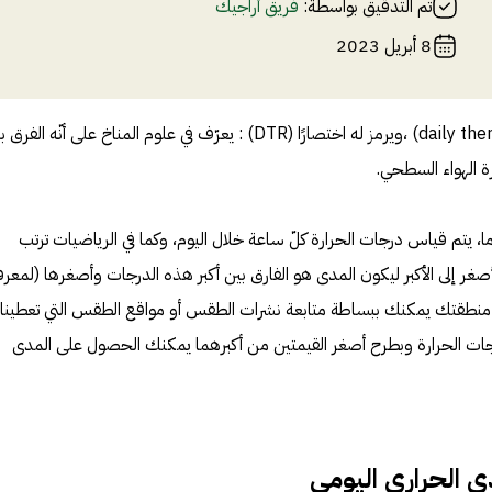
تم التدقيق بواسطة:
فريق أراجيك
8 أبريل 2023
المدى الحراري اليومي (daily thermal range) ،ويرمز له اختصارًا (DTR) : يعرّف في علوم المناخ على أنّه الف
رة الهواء السطحي.
 يتم قياس درجات الحرارة كلّ ساعة خلال اليوم، وكما في الرياضيات ترتب
أصغر إلى الأكبر ليكون المدى هو الفارق بين أكبر هذه الدرجات وأصغرها (لمعرف
و منطقتك يمكنك ببساطة متابعة نشرات الطقس أو مواقع الطقس التي تعطينا
جات الحرارة وبطرح أصغر القيمتين من أكبرهما يمكنك الحصول على المدى
 الحراري اليومي