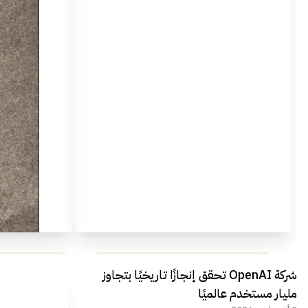
مراجعة شاملة لعملاق الألعاب
استعراض لأ
شركة OpenAI تحقق إنجازًا تاريخيًا بتجاوز
الجديد REDMAGIC 11 AIR
مليار مستخدم عالميًا