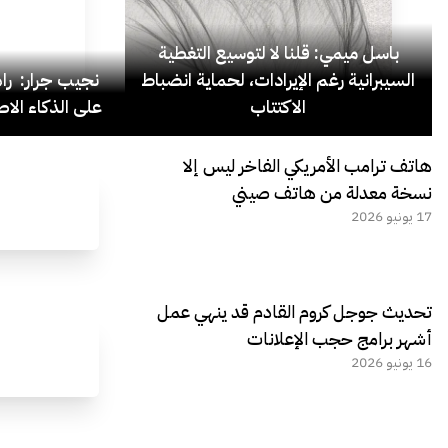
باسل ميمي: قلنا لا لتوسيع التغطية
السيبرانية رغم الإيرادات، لحماية انضباط
نجيب جرار: ر
الاكتتاب
على الذكاء الاص
هاتف ترامب الأمريكي الفاخر ليس إلا
نسخة معدلة من هاتف صيني
17 يونيو 2026
تحديث جوجل كروم القادم قد ينهي عمل
أشهر برامج حجب الإعلانات
16 يونيو 2026