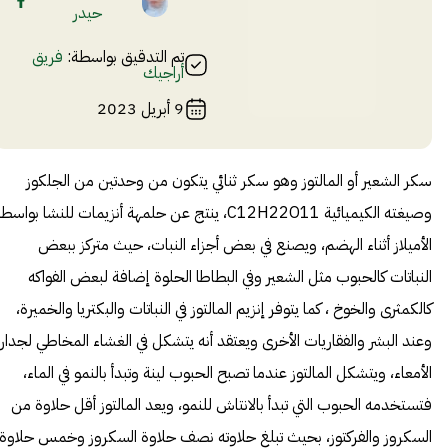
حيدر
تم التدقيق بواسطة:
فريق
أراجيك
9 أبريل 2023
سكر الشعير أو المالتوز وهو سكر ثنائي يتكون من وحدتين من الجلكوز
وصيغته الكيميائية C12H22O11، ينتج عن حلمهة أنزيمات للنشا بواسط
الأميلاز أثناء الهضم، ويصنع في بعض أجزاء النبات، حيث متركز ببعض
النباتات كالحبوب مثل الشعير وفي البطاطا الحلوة إضافة لبعض الفواكه
كالكمثرى والخوخ ، كما يتوفر إنزيم المالتوز في النباتات والبكتريا والخميرة،
وعند البشر والفقاريات الأخرى ويعتقد أنه يتشكل في الغشاء المخاطي لجدار
الأمعاء، ويتشكل المالتوز عندما تصبح الحبوب لينة وتبدأ بالنمو في الماء،
فتستخدمه الحبوب التي تبدأ بالانتاش للنمو، ويعد المالتوز أقل حلاوة من
السكروز والفركتوز، بحيث تبلغ حلاوته نصف حلاوة السكروز وخمس حلاوة