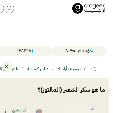
LEAP26
Ai Everything
موسوعة أراجيك
عناصر كيميائية
ما هو سكر الش
ما هو سكر الشعير (المالتوز)؟
ليال شيخ