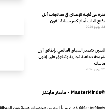
ثغرة غير قابلة للإصلاح في معالجات أبل
تفتح الباب أمام كسر حماية آيفون
23 يونيو 2026
الصين تتصدر السباق العالمي بإطلاق أول
شريحة دماغية تجارية وتتفوق على إيلون
ماسك
22 يونيو 2026
©MasterMinds - ماستر مايندز
MasterMinds© يقرّبك وجهاً لوجه من
شخصيات عربية ومن المنطقة