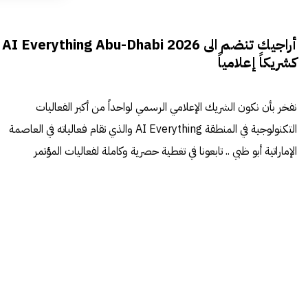
أراجيك تنضم الى AI Everything Abu-Dhabi 2026
كشريكاً إعلامياً
نفخر بأن نكون الشريك الإعلامي الرسمي لواحداً من أكبر الفعاليات
التكنولوجية في المنطقة AI Everything والذي تقام فعالياته في العاصمة
الإماراتية أبو ظبي .. تابعونا في تغطية حصرية وكاملة لفعاليات المؤتمر