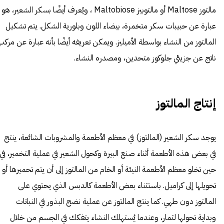
مالتوز Maltose أو مالتوبيز Maltobiose ، ويُعرف أيضًا بسكر الشعير، هو
عبارة عن حبيبات سكر متخمرة، بيضاء اللون وبلورية الشكل. يتم تشكيل
المالتوز من النشاء بواسطة الأميليز. ويمكن تعريفه أيضًا بأنه عبارة عن مركب
ناتج عن جزيئي جلوكوز متحدين، ومصدره النشاء.
إنتاج المالتوز
يوجد سكر الشعير (المالتوز) في معظم الأطعمة والمشروبات الشائعة، ينتج
في بعض هذه الأطعمة أثناء صنع البيرة وكحول الشعير في عملية التخمير، في
حين تخلو معظم الأطعمة النيئة أو الخام من المالتوز إلى أن يتم تحميرها أو
تحويلها إلى كراميل. باستثناء بعض الأطعمة كالدبس الذي يحتوي على
المالتوز دون طهي. كما ينتج المالتوز عن عملية نضج البذور في النباتات
وبداية تحولها لثمار، وعندما يُستهلك النشاء يتفكك في الجسم من خلال