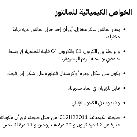
الخواص الكيميائية للمالتوز
يعتبر المالتوز سكر مختزل، أي أن إحد جزئي المالتوز لديه نهاية
مختزلة،
والرابطة بين الكربون C1 والكربون C4 قابلة للحلمهة في وسط
حامضي بواسطة أنزيم الهيدرولاز،
يكون على شكل بودرة أو كريستال فتبلوره على شكل إبر رفيعة.
قابل للزوبان في الماء بسهولة.
ولا يذوب في الكحول الإتيلي.
صيغته الكيميائية C12H22O11، من خلال صيغته نرى أن مكوناته
عبارة عن 12 ذرة كربون و 22 ذرة هيدروجين و 11 ذرة أكسجين