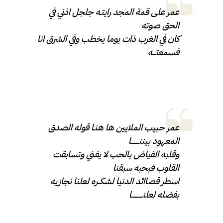
عمر على قمة المجد رايتـه جلجل اذني في
الحق صوته
كان في الغرب ذات يوما يخطب وفي الشرق انا
فسمعتـــه
عمر حبيب الملايين ها هنـا قوله الصدق
المعهود بيننــــــــا
وقلبه الفياض بالحب لا يفني وتسابقت
القلوب فبحبه سبقنا
اسطر قصاائد الدنيا لشكــره لعلنا نجازيه
بفضله لعلنـــــــــــا