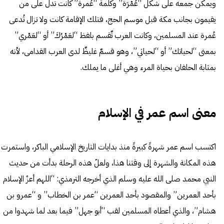
ويمكن جمعه على شكل “عُمْرَة” وكلمة “عُمرة” كانت تدل على من
يقيمون بجانب مكة قبل موسم الحج، فتلك الإقامة كانت ولا تزال تُدعى
عُمرة عند المسلمين، وكانت العرب تٌقسم بلفظ “لعَمْرُكَ” أو “لعَمْري”
بمعنى “لحياتك” أو “لحياتي”، وهو قسمٌ غليظٌ لدى العرب القدامى، لأنه
بمثابة الحلفان بحياة المرء وهي أغلى ما يملك.
معنى اسم عمر في الإسلام
اكتسب اسم عمر شهرةً كبيرةً منذ بدايات التاريخ الإسلامي الباكر، واستمرت
هذه المكانة والشهرة إلى وقتنا هذا، ولعلّ هذه الرحلة بدأت من حديث
النبي محمد صلى الله عليه وسلم الذي أخرجه الترمذي: “اللهم أعزّ الإسلام
بأحد العمرين” والمقصود بأحد العمرين “عمر بن الخطاب” و “عمرو بن
هشام”، والذي أعطاه المسلمين لقب “أبو جهل” فيما بعد لما شهدوا من