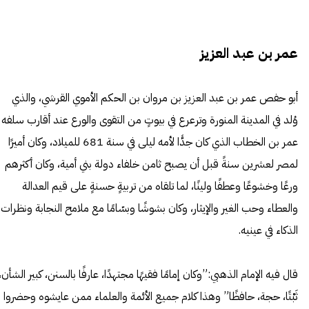
عمر بن عبد العزيز
أبو حفص عمر بن عبد العزيز بن مروان بن الحكم الأموي القرشي، والذي
وُلد في المدينة المنورة وترعرع في بيوتٍ من التقوى والورع عند أقارب سلفه
عمر بن الخطاب الذي كان جدًّا لأمه ليلى في سنة 681 للميلاد، وكان أميرًا
لمصر لعشرين سنةً قبل أن يصبح ثامن خلفاء دولة بني أمية، وكان أكثرهم
ورعًا وخشوعًا وعطفًا ولينًا، لما تلقاه من تربيةٍ حسنةٍ على قيم العدالة
والعطاء وحب الغير والإيثار، وكان بشوشًا وبسّامًا مع ملامح النجابة ونظرات
الذكاء في عينيه.
قال فيه الإمام الذهبي:”وكان إمامًا فقيهًا مجتهدًا، عارفًا بالسنن، كبير الشأن،
ثَبْتًا، حجة، حافظًا” وهذا كلام جميع الأئمة والعلماء ممن عايشوه وحضروا