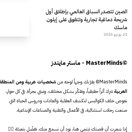
الصين تتصدر السباق العالمي بإطلاق أول
شريحة دماغية تجارية وتتفوق على إيلون
ماسك
22 يونيو 2026
©MasterMinds - ماستر مايندز
MasterMinds© يقرّبك وجهاً لوجه من
شخصيات عربية ومن المنطقة
العربية
تترك أثراً حقيقياً، وتفكّر بشكل مختلف، وتبني بجرأة. في كل حوار،
نغوص خلف الكواليس لنكشف العقلية والعادات ودروس الحياة التي
صنعت رحلات استثنائية، في الأعمال والتقنية والصناعات الإبداعية.
إذا شعرت أن قصتك تنتمي هنا، نود أن نسمع منك. تفضّل بتعبئة 👈🏼