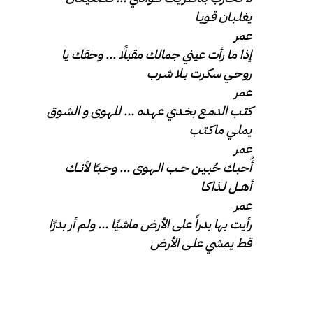
يغلـبـان قـويـا
عمر
إذا ما رأت عيني جمالك مقبلًا … وحقك يا
روحـي سكـرت بـلا شـرب
عمر
كتـب الدمـع بخـدي عهـده … للهـوى و الشـوق
يملـي ماكـتـب
عمر
أُحبـك حُبـيـن حــب الـهـوى … وحـبـًا لأنــك
أهــل لـذاكـا
عمر
رأيت بها بدراً على الأرض ماشيًا … ولم أر بدرًا
قط يمشي علـى الأرض