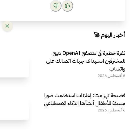
أخبار اليوم 🚀
ثغرة خطيرة في متصفح OpenAI تتيح
للمخترقين استهداف جهات اتصالك على
واتساب
6 أغسطس 2026
فضيحة تهز ميتا: إعلانات استخدمت صورا
مسيئة للأطفال أنشأها الذكاء الاصطناعي
6 أغسطس 2026