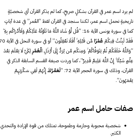
لم يرد اسم عمر في القرآن بشكلٍ صريحٍ، كما لم يذكر القرآن أي شخصيّةٍ
تاريخيةٍ تحمل اسم عمر، لكننا سنجد في القرآن لفظ “العُمر” في عدة آياتٍ
كما في سورة يونس الآية 16: “قُل لَّوْ شَاءَ اللَّهُ مَا تَلَوْتُهُ عَلَيْكُمْ وَلَاأَدْرَاكُم بِهِ ۖ
فَقَدْ لَبِثْتُ فِيكُمْ
عُمُرًا
“وَاللَّهُ خَلَقَكُمْ ثُمَّ يَتَوَفَّاكُمْ ۚ وَمِنكُم مَّن يُرَدُّ إِلَىٰ أَرْذَلِ
الْعُمُرِ
لِكَيْ لَا يَعْلَمَ بَعْدَ
عِلْمٍ شَيْئًا ۚ إِنَّ اللَّهَ عَلِيمٌ قَدِيرٌ”، كما وردت صيغة القسم السابقة الذكر في
القرآن، وذلك في سورة الحجر الآية 72: “
لَعَمْرُكَ
إِنَّهُمْ لَفِي سَكْرَتِهِمْ
يَعْمَهُونَ”.
صفات حامل اسم عمر
شخصية محبوبة وحازمة وطموحة، تمتلك من قوة الإرادة والتحدي
الكثير.