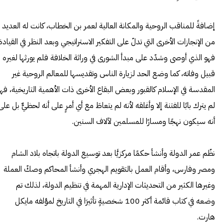
إضافةً للمناقب الروحية والمكانة العالية لعمر بن الخطاب، كانت له العديد
من الإنجازات الأخرى التي تدلّ على التفكير الاستراتيجي وبعد النظر في القيادة
فهو الذي أوصى وشدّد على مبدأ الشورى في وراثة الخلافة فلم يورثها لغيره
قبيل وفاته، كما وضع الحد لزيارة الناس وتقديسها للمعالم الروحية غير
المقدسة في الإسلام كالقبور وبعض البقاع الأخرى ذات الأهمية التاريخية، فه
لم يترك بابًا للفتنة إلا وأغلقه لأنه لم يتعاطَ مع أي أمرٍ على أنه لحظيٌّ بل على
أنه سيكون نهجًا ومسارًا للمسلمين لآلاف السنين.
نظّم عمر الدولة وأنشأ حكمًا مركزيًّا بعد توسيع الدولة باتجاه
بلاد الشام
ومصر وفارس، وأقام العمل بالتقويم الهجري وأنشأ المحاكم وصكّ العملة
وغيرها الكثير من التحديثات الإدارية المهمة في تنظيم الدولة، لذلك تم
وضعه في كتاب قائمة أكثر 100 شخصيةٍ تأثيرَا في التاريخ لمؤلفه مايكل
هارت.