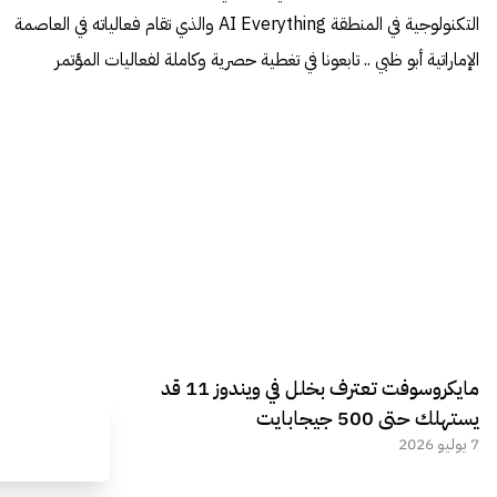
التكنولوجية في المنطقة AI Everything والذي تقام فعالياته في العاصمة
الإماراتية أبو ظبي .. تابعونا في تغطية حصرية وكاملة لفعاليات المؤتمر
مايكروسوفت تعترف بخلل في ويندوز 11 قد
يستهلك حتى 500 جيجابايت
7 يوليو 2026