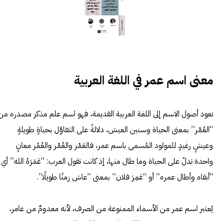
معنى اسم عمر في اللغة العربية
تعود أصول الاسم إلى
اللغة العربية
القديمة، فهو اسم علم مذكر مصدره من
“العُمْر” بمعنى الحياة وسنين العيش، دلالةً على التفاؤل بحياةٍ طويلةٍ
وعيشٍ رغيدٍ للمولود المُسمى باسم عمر، فالعَمْر والعُمْر والعُمُر معانٍ
واحدة تدلّ على الحياة وما طال منها، إذ كانت تقول العرب: “عَمَرَهُ الله” أي
“أبقاه وأطال عمره” أو “عَمِرَ فلان” بمعنى “عاش زمنًا طويلًا”.
يُعتبر اسم عمر من الأسماء
الممنوعة من الصرف
، لأنه معدومٌ من عامر،