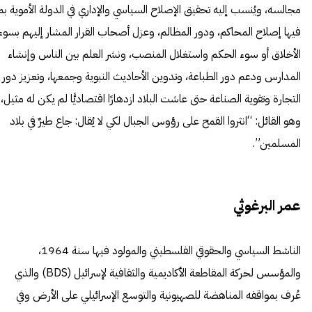
مجالسه، ويُنسب إليه تحقيق الإصلاح السياسي والإداري في الدولة الأموية بم
فيها إصلاح المحاكم، ودور المظالم، وعزل أصحاب القرار المشار إليهم بسوء
الأخلاق أو سوء الحكم واستغلال المنصب، ونشر العلم بين الناس وإنشاء
المدارس ودعم دور الطباعة، وتدوين الأحاديث النبوية وجمعها، وتعزيز دور
التجارة وتقوية الصناعة حتى عاشت البلاد ازدهارًا اقتصاديًّا لم يكن له مثيل،
وهو القائل: “انثروا القمح على رؤوس الجبال لكي لا يُقال: جاع طيرٌ في بلاد
المسلمين”.
عمر البرغوثي
الناشط السياسي والحقوقي الفلسطيني والمولود فيها سنة 1964،
والمؤسس لحركة المقاطعة الأكاديمية والثقافية لإسرائيل (BDS) والذي
عُرف بمواقفه المناهضة للصهيونية والتوسع الإسرائيلي على الأرض وفي