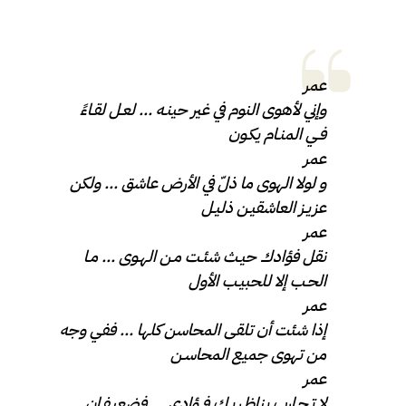
عمر
وإني لأهوى النوم في غير حينـه … لعـل لقـاءً
فـي المنـام يكـون
عمر
و لولا الهوى ما ذلّ في الأرض عاشق … ولكن
عزيـز العاشقيـن ذليـل
عمر
نقل فؤادك حيـث شئـت مـن الهـوى … مـا
الحـب إلا للحبيـب الأول
عمر
إذا شئت أن تلقى المحاسن كلها … ففي وجه
من تهوى جميع المحاسـن
عمر
لا تـحـارب بناظـريـك فــؤادي … فضعيـفـان