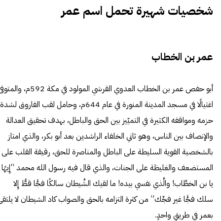
شخصيات شهيرة تحمل اسم عمر
عمر بن الخطاب
أبو حفص
عمر بن الخطاب
العدوي القرشي المولود في مكة 592م، والمتو
اغتيالًا في مسجد المدينة المنورة في عام 644م، وحامل لقب الفاروق لشدة
حزمه ومواقفه الكثيرة في التميّيز بين الحق والباطل، بهدف تحقيق العدالة
والإنصاف بين الناس، وهو ثاني الخلفاء الراشدين بعد أبو بكر، والذي امتاز
بالشخصية القوية السليطة على الباطل والمناصرة للحق، رقيقة القلب على
المستضعف والغليظة على الجنات، والذي قال فيه رسول الله محمد “إِيهًا
يا بن الخطَّاب! والَّذي نفسي بيده! ما لقيك الشَّيطان سالكًا فجًّا قطُّ إِلا
سلك فجًّا غير فجِّك” من كثرة التزامه بالحق والصواب كاد الشيطان لا يلتقى
بعمر في طريقٍ واحدٍ.