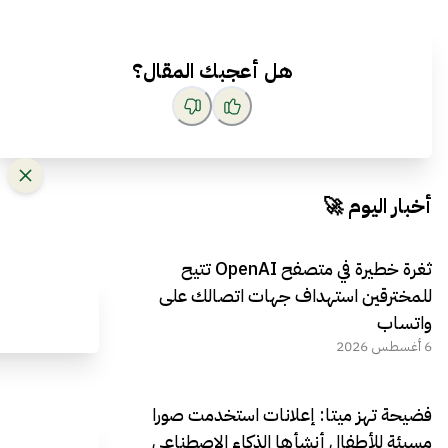
هل أعجبك المقال؟
أخبار اليوم 🚀
ثغرة خطيرة في متصفح OpenAI تتيح
للمخترقين استهداف جهات اتصالك على
واتساب
6 أغسطس 2026
فضيحة تهز ميتا: إعلانات استخدمت صورا
مسيئة للأطفال أنشأها الذكاء الاصطناعي