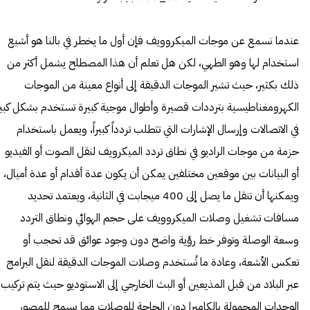
عندما نسمع عن موجات الميكروويف فإن أول ما يخطر في بالنا هو أشيع
استخدام لها وهو الطهي، لكن هل تعلم أن هذا المصطلح يشمل أكثر من
ذلك بكثير، حيث تشير الموجات الدقيقة إلى أنواع معينة من الموجات
الكهرومغناطيسية بترددات قصيرة وأطوال موجية كبيرة تستخدم بشكل كبير
في الاتصالات وإرسال الإشارات التي تتطلب تردداً كبيراً، ويعمل باستخدام
حزمة من موجات الراديو في نطاق تردد الميكرويف لنقل الصوت أو الفيديو
أو البيانات بين موقعين مختلفين يمكن أن يكون عدة أقدام أو عدة أميال،
ويمكنها أن تنقل ما يصل إلى 400 ميجابت في الثانية، ويعتمد تحديد
مسافات تشغيل وصلات الميكروويف على حجم الهوائي ونطاق التردد
وسعة الوصلة وتوفر خط رؤية واضح دون وجود عوائق قد تحجب أو
تعكس الأشعة، وعادة ما تُستخدم وصلات الموجات الدقيقة لنقل البرامج
عبر البلاد من قبل المذيعين أو البث الخارجي إلى الاستوديو حيث يتم تركيب
الوحدات المحمولة بالكاميرا دون الحاجة للوصلات مما يسمح للمصور