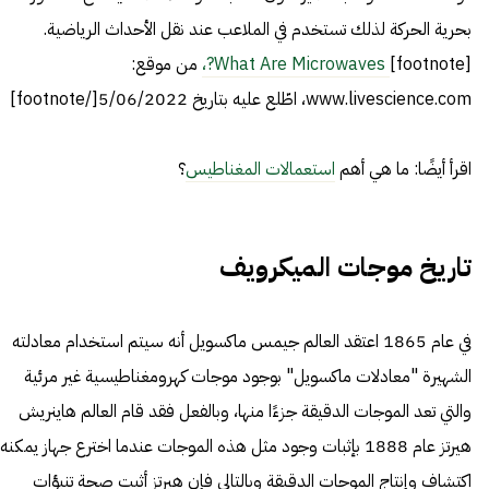
بحرية الحركة لذلك تستخدم في الملاعب عند نقل الأحداث الرياضية.
[footnote]
What Are Microwaves?،
من موقع:
www.livescience.com، اطّلع عليه بتاريخ 5/06/2022[/footnote]
اقرأ أيضًا: ما هي أهم
استعمالات المغناطيس
؟
تاريخ موجات الميكرويف
في عام 1865 اعتقد العالم جيمس ماكسويل أنه سيتم استخدام معادلته
الشهيرة "معادلات ماكسويل" بوجود موجات كهرومغناطيسية غير مرئية
والتي تعد الموجات الدقيقة جزءًا منها، وبالفعل فقد قام العالم هاينريش
هيرتز عام 1888 بإثبات وجود مثل هذه الموجات عندما اخترع جهاز يمكنه
اكتشاف وإنتاج الموجات الدقيقة وبالتالي فإن هيرتز أثبت صحة تنبؤات