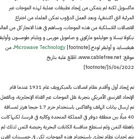
ماكسويل لكنه لم يتمكن من إيجاد تطبيقات عملية لهذه الموجات غير
المرئية التي اكتشفها، وبعد العمل الدؤوب تمكن العلماء من اختراع
الاتصالات اللاسلكية من هذه الموجات، وساهم في هذا الانجاز كل من العال
نيكولا تيسلا و جوليلمو ماركوني و صامويل مورس و ويليام طومسون وأوليف
هيفيسايد و أوليفر لودج.[footnote]
Microwave Technology
، من
موقع: www.cablefree.net، اطّلع عليه بتاريخ
5/06/2022[/footnote]
تم إيجاد أول وأقدم نظام اتصالات بالميكرويف عام 1931 عندما قام
الإتحاد الفرنسي الأمريكي بتجربة نقل الموجات عبر القناة الإنجليزية، وبالفعل
تم ارسال بيانات الهاتف والفاكس باستخدام حزم 1.7 جيجا هرتز لمسافة
40 ميلًا بين منطقة دوفر في المملكة المتحدة وكاليه في فرنسا، لكنها كانت
باهظة الثمن ولم تستطع منافسة الكابلات البحرية رخيصة الثمن لذلك لم
يتم إحداث نظام تجاري باستخدام هذه الموجات، لكن في خمسينات القرن