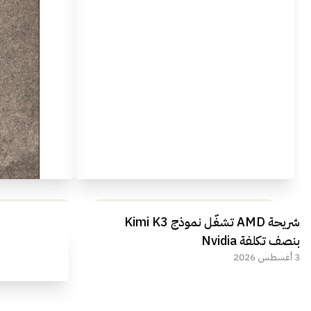
مراجعة شاملة لعملاق الألعاب
استعراض لأ
شريحة AMD تشغّل نموذج Kimi K3
الجديد REDMAGIC 11 AIR
بنصف تكلفة Nvidia
3 أغسطس 2026