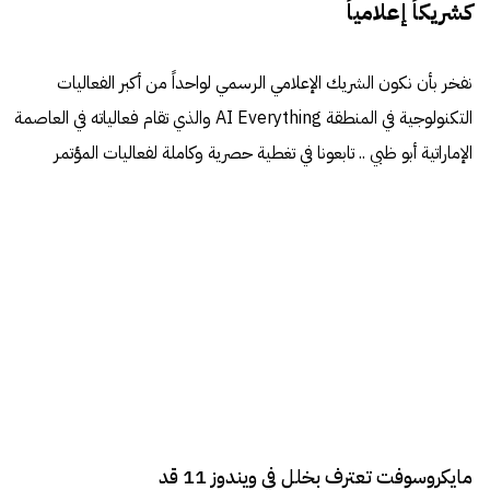
كشريكاً إعلامياً
نفخر بأن نكون الشريك الإعلامي الرسمي لواحداً من أكبر الفعاليات
التكنولوجية في المنطقة AI Everything والذي تقام فعالياته في العاصمة
الإماراتية أبو ظبي .. تابعونا في تغطية حصرية وكاملة لفعاليات المؤتمر
مايكروسوفت تعترف بخلل في ويندوز 11 قد