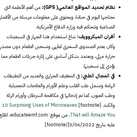
نظام تحديد المواقع العالمي( GPS):
من أهم الأنظمة التي
نحتاجها اليوم في حياتنا، ويحتوي على معلومات مرسلة من الأقمار
الصناعية وتتحكم فيه وزارة الدفاع الأمريكية.
أفران الميكروويف:
شاع استخدام هذا الجهاز في السبعينات
وكان يعتبر الصندوق السحري لطهي وتسخين الطعام دون مصدر
حرارة مرئي، ويعتمد بشكل أساسي على إثارة جزيئات الطعام مما
يؤدي إلى تسخينها.
في المجال الطبي:
في التجفيف الحراري والعديد من التطبيقات
الهامة وتشمل طب القلب وعلم الأورام والعلاجات التجميلية
وطب العيون، كما تم إدخالها في مكافحة السرطان وأورام الرئة
والكبد. [footnote]
10 Surprising Uses of Microwaves
That will Amaze You،
من موقع: educateemf.com، اطّ
عليه بتاريخ 5/06/2022[/footnote]