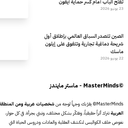
تفتح الباب أمام كسر حماية آيفون
23 يونيو 2026
الصين تتصدر السباق العالمي بإطلاق أول
شريحة دماغية تجارية وتتفوق على إيلون
ماسك
22 يونيو 2026
©MasterMinds - ماستر مايندز
MasterMinds© يقرّبك وجهاً لوجه من
شخصيات عربية ومن المنطقة
العربية
تترك أثراً حقيقياً، وتفكّر بشكل مختلف، وتبني بجرأة. في كل حوار،
نغوص خلف الكواليس لنكشف العقلية والعادات ودروس الحياة التي