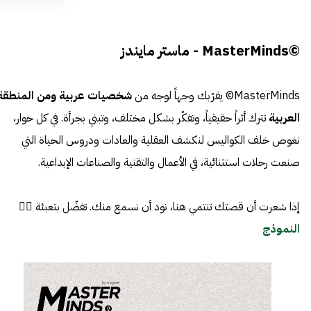
©MasterMinds - ماستر مايندز
MasterMinds© يقرّبك وجهاً لوجه من
شخصيات عربية ومن المنطقة
العربية
تترك أثراً حقيقياً، وتفكّر بشكل مختلف، وتبني بجرأة. في كل حوار،
نغوص خلف الكواليس لنكشف العقلية والعادات ودروس الحياة التي
صنعت رحلات استثنائية، في الأعمال والتقنية والصناعات الإبداعية.
إذا شعرت أن قصتك تنتمي هنا، نود أن نسمع منك. تفضّل بتعبئة 👈🏼
النموذج