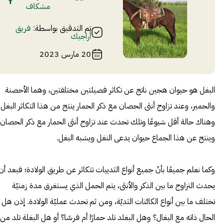
مشكاف
تم التدقيق بواسطة:
فريق
أراجيك
20 مارس 2023
البغل هو حيوان هجين ناتج عن تكاثر فصيلتين مختلفتين، وهما الأحصنة
والحمير، وعند تزاوج أنثى الحصان مع ذكر الحمار ينتج من هذا التكاثر البغل،
وهناك حالة أقل شيوعًا وتلك تحدث عند تزاوج أنثى الحمار مع ذكر الحصان،
وينتج عن هذا الجماع حيوان يدعى النغل ويشبه البغل.
وكما نعلم جميعًا بأنّ جميع أنواع الثدييات تتكاثر عن طريق الولادة؛ فبعد أن
يحدث التزاوج ما بين الذكر والأنثى، يتم الحمل الذي يستغرق مدة زمنيّة
تختلف ما بين أنواع الكائنات الثديّة، ومن ثم تحدث عمليّة الولادة. إذن هل
الحال ذاته مع البغال؟ وهل البغلد تلد حمارًا أم فرسًا؟ أو هل البغلة تلد من