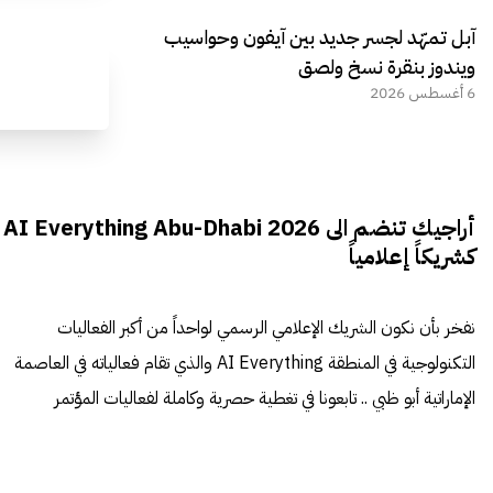
آبل تمهّد لجسر جديد بين آيفون وحواسيب
ويندوز بنقرة نسخ ولصق
6 أغسطس 2026
أراجيك تنضم الى AI Everything Abu-Dhabi 2026
كشريكاً إعلامياً
نفخر بأن نكون الشريك الإعلامي الرسمي لواحداً من أكبر الفعاليات
التكنولوجية في المنطقة AI Everything والذي تقام فعالياته في العاصمة
الإماراتية أبو ظبي .. تابعونا في تغطية حصرية وكاملة لفعاليات المؤتمر