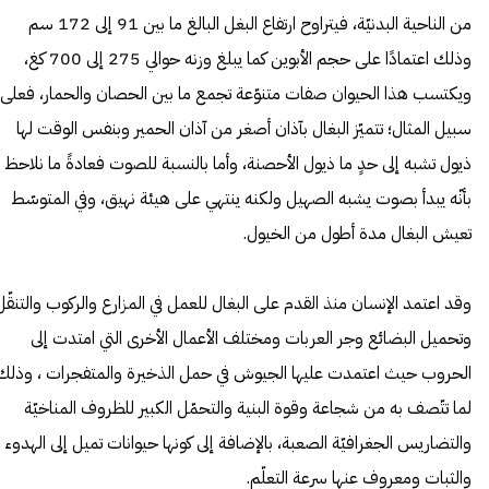
من الناحية البدنيّة، فيتراوح ارتفاع البغل البالغ ما بين 91 إلى 172 سم
وذلك اعتمادًا على حجم الأبوين كما يبلغ وزنه حوالي 275 إلى 700 كغ،
ويكتسب هذا الحيوان صفات متنوّعة تجمع ما بين الحصان والحمار، فعلى
سبيل المثال؛ تتميّز البغال بآذان أصغر من آذان الحمير وبنفس الوقت لها
ذيول تشبه إلى حدٍ ما ذيول الأحصنة، وأما بالنسبة للصوت فعادةً ما نلاحظ
بأنّه يبدأ بصوت يشبه الصهيل ولكنه ينتهي على هيئة نهيق، وفي المتوسّط
تعيش البغال مدة أطول من الخيول.
وقد اعتمد الإنسان منذ القدم على البغال للعمل في المزارع والركوب والتنقّل
وتحميل البضائع وجر العربات ومختلف الأعمال الأخرى التي امتدت إلى
الحروب حيث اعتمدت عليها الجيوش في حمل الذخيرة والمتفجرات ، وذلك
لما تتّصف به من شجاعة وقوة البنية والتحمّل الكبير للظروف المناخيّة
والتضاريس الجغرافيّة الصعبة، بالإضافة إلى كونها حيوانات تميل إلى الهدوء
والثبات ومعروف عنها سرعة التعلّم.