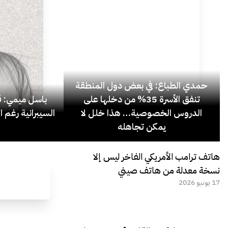
حمدي الطباع: في بعض دول المنطقة
تنفق الأسرة 35% من دخلها على
باسل ميمي: قل
الدروس الخصوصية… هذا خلل لا
السيبرانية رغم ا
يمكن تجاهله
هاتف ترامب الأمريكي الفاخر ليس إلا
نسخة معدلة من هاتف صيني
17 يونيو 2026