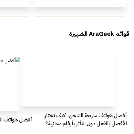
محمد بدوي من Falak Startups
يتحدث الى أراجيك خلال فعاليات Ai
يتحدثان ال
قوائم AraGeek الشهيرة
Egypt
Everything Egypt
أفضل هواتف سريعة الشحن.. كيف تختار
أفضل هواتف التصو
الأفضل بالفعل دون التأثر بأرقام دعائية؟