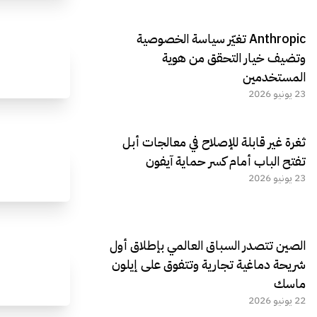
Anthropic تغيّر سياسة الخصوصية
وتضيف خيار التحقق من هوية
المستخدمين
23 يونيو 2026
ثغرة غير قابلة للإصلاح في معالجات أبل
تفتح الباب أمام كسر حماية آيفون
23 يونيو 2026
الصين تتصدر السباق العالمي بإطلاق أول
شريحة دماغية تجارية وتتفوق على إيلون
ماسك
22 يونيو 2026