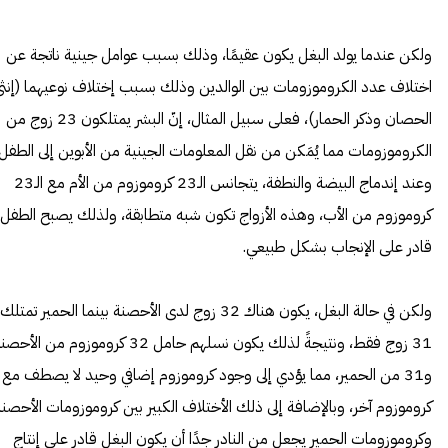
ولكن عندما يولد البغل يكون عقيمًا، وذلك بسبب عوامل جينية ناتجة عن
اختلاف عدد الكروموزومات بين الوالدين وذلك بسبب إختلاف نوعيهما (إنث
الحصان وذكر الحمار)، فعلى سبيل المثال، إنّ البشر يمتلكون 23 زوج من
الكروموزومات مما يُمَكن من نقل المعلومات الجينية من الأبوين إلى الطفل،
وعند إندماج البيضة والنطفة، يتجانس الـ23 كروموزوم من الأم مع الـ23
كروموزوم من الأب، وهذه الأزواج تكون شبه متطابقة، ولذلك يصبح الطفل
قادر على الإنجاب بشكل طبيعي.
ولكن في حالة البغل، يكون هناك 32 زوج لدى الأحصنة بينما الحمير تمتلك
31 زوج فقط، ونتيجةً لذلك يكون نسلهم حامل 32 كروموزوم من الأح
و31 من الحمير، مما يؤدي إلى وجود كروموزوم إضافي وحيد لا يصطف مع
كروموزوم آخر، وبالإضافة إلى ذلك الأختلاف الكبير بين كروموزومات الأحصنة
وكروموزومات الحمير يجعل من النادر جدًا أن يكون البغل قادر على إنتاج