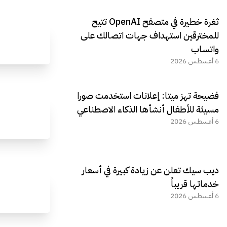
ثغرة خطيرة في متصفح OpenAI تتيح
للمخترقين استهداف جهات اتصالك على
واتساب
6 أغسطس 2026
فضيحة تهز ميتا: إعلانات استخدمت صورا
مسيئة للأطفال أنشأها الذكاء الاصطناعي
6 أغسطس 2026
ديب سيك تعلن عن زيادة كبيرة في أسعار
خدماتها قريباً
6 أغسطس 2026