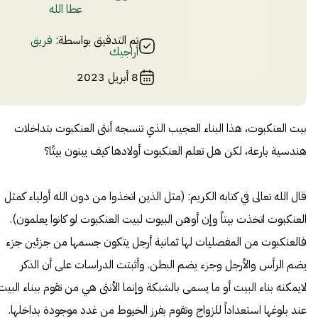
عطا الله
تم التدقيق بواسطة:
فريق
أراجيك
8 أبريل 2023
بيت العنكبوت، هذا البناء العجيب الذي تنسجه أنثى العنكبوت بتداخلات
هندسية بارعة، لكن هل تعلم العنكبوت أولادها كيف يبنون بيتًا؟
قال الله تعالى في كتابه الكريم: (مثل الذين اتخذوا من دون الله أولياء كمثل
العنكبوت اتخذت بيتاً وإن أوهن البيوت لبيت العنكبوت لو كانوا يعلمون).
فالعنكبوت من المفصليات لها ثمانية أرجل يتكون جسمها من جزئين جزء
يضم الرأس والأرجل وجزء يضم البطن. وأثبتت الدراسات على أن الذكر
لايمكنه بناء البيت أو ما يسمى بالشبكة وإنما الأنثى هي من تقوم ببناء البيت
عند بلوغها استعداداً للزواج وتقوم بفرز الخيوط من غدد موجودة بداخلها.