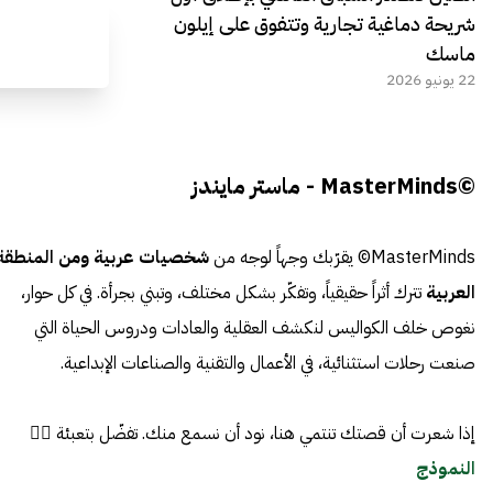
شريحة دماغية تجارية وتتفوق على إيلون
ماسك
22 يونيو 2026
©MasterMinds - ماستر مايندز
MasterMinds© يقرّبك وجهاً لوجه من
شخصيات عربية ومن المنطقة
العربية
تترك أثراً حقيقياً، وتفكّر بشكل مختلف، وتبني بجرأة. في كل حوار،
نغوص خلف الكواليس لنكشف العقلية والعادات ودروس الحياة التي
صنعت رحلات استثنائية، في الأعمال والتقنية والصناعات الإبداعية.
إذا شعرت أن قصتك تنتمي هنا، نود أن نسمع منك. تفضّل بتعبئة 👈🏼
النموذج