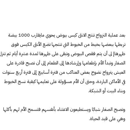
بعد عملية التزواج تنتج الانثى كيس بيوض يحوي مايقارب 1000 بيضة
تربطها ببعضها بخيط من الخيوط التي تنتجها تضع الأنثى الكيس فوق
ظهرهاإ لى أن يتم فقص البيوض وتبقى على ظهرها لمدة عشرة أيام ثم تنزل
الصغار وتبدأ الأم بإطعامها وإرشادها إلى الطعام إلى أن تصبح قادرة على
العيش يترواح نضوج بعض العناكب من فترة أسابيع إلى فترة أربع سنوات
في الأماكن الباردة، وحتى أن الأم مسؤولة على تعليمها كيفية نسج الخيوط
وبناء البيت أو الشبكة.
وتصبح الصغار شبابًا ويستطيعون الاعتناء بأنفسهم فتسمح الأم لهم بأكلها
وهي على قيد الحياة.