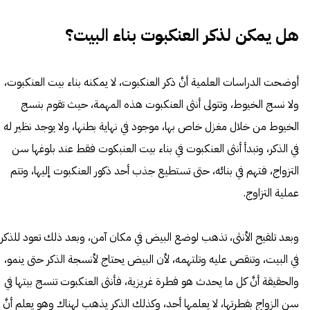
هل يمكن لذكر العنكبوت بناء البيت؟
أوضحت الدراسات العلمية أنَّ ذكر العنكبوت، لا يمكنه بناء بيت العنكبوت،
ولا نسج الخيوط، وتتولى أنثى العنكبوت هذه المهمة، حيث تقوم بنسج
الخيوط من خلال مغزل خاص بها، موجود في نهاية بطنها، ولا يوجد نظير له
في الذكر، وتبدأ أنثى العنكبوت في بناء بيت العنبكوت فقط عند بلوغها سن
التزواج، فتهم في بنائه، حتى تستطيع جذب أحد ذكور العنكبوت إليها، وتتم
عملية التزاوج.
وبعد تلقيح الأنثى، تذهب لوضع البيض في مكان آمن، وبعد ذلك تعود للذكر
في البيت، وتنقص عليه وتلتهمه، لأن البيض يحتاج لأنسجة الذكر حتى ينمو،
والحقيقة أنَّ كل ما يحدث هو فطرة غريزية، فأنثى العنكبوت تنسج بيتها في
سن الزواج بفطرتها، لا يعلمها أحد، وكذلك الذكر يذهب لهناك وهو يعلم أنَّ