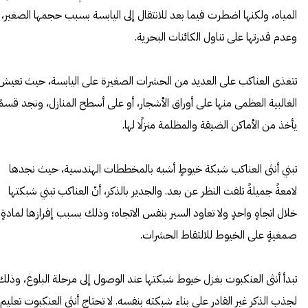
المياه، ولكنها اضطرت فيما بعد للانتقال إلى اليابسة بسبب حجمها الصغير،
وعدم قدرتها على تناول الكائنات البحرية.
تتغذى العناكب على العديد من الحشرات الصغيرة على اليابسة، حيث تعيش
الغالبية العظمى منها على أوراق الأشجار، أو على أسطح المنازل، ونجد قسمً
يأخذ من الأماكن الضيقة والمظلمة منزلًا لها.
تبني أنثى العناكب شبكة خيوطٍ أشبه بالمخططات الهندسية، حيث نجدها
لامعةً جميلةً تلفت النظر عن بعد. والجدير بالذكر، أنّ العناكب تبني شبكتها
خلال اتجاهٍ واحدٍ ولا تعاود السير بنفس الاتجاه؛ وذلك بسبب إفرازها لمادةٍ
صمغيةٍ على الخيوط للالتقاط الحشرات.
تبدأ أنثى العنكبوت بغزل خيوط شبكتها عند الوصول إلى مرحلة البلوغ، وذلك
لجذب الذكر غير القادر على بناء شبكته بنفسه. لا تحتاج أنثى العنكبوت تعليم