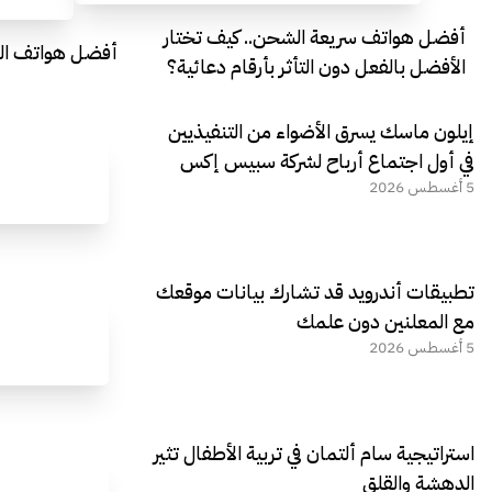
أفضل هواتف سريعة الشحن.. كيف تختار
أفضل هواتف التصو
الأفضل بالفعل دون التأثر بأرقام دعائية؟
إيلون ماسك يسرق الأضواء من التنفيذيين
في أول اجتماع أرباح لشركة سبيس إكس
5 أغسطس 2026
تطبيقات أندرويد قد تشارك بيانات موقعك
مع المعلنين دون علمك
5 أغسطس 2026
استراتيجية سام ألتمان في تربية الأطفال تثير
الدهشة والقلق