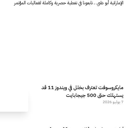
الإماراتية أبو ظبي .. تابعونا في تغطية حصرية وكاملة لفعاليات المؤتمر
مايكروسوفت تعترف بخلل في ويندوز 11 قد
يستهلك حتى 500 جيجابايت
7 يوليو 2026