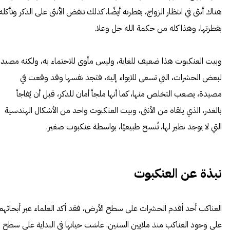
هناك أنثى في انتظار الزواج، بفطرته أيضًا، كذلك تنقض الأنثى على الذكر وتأكله
بفطرتها، وهذا كله من حكمة الله جل وعلا.
وبيت العنكبوت هذا ضعيف للغاية، وليس مأوى للاحتماء به، ولكنه مصيد
لبعض الحشرات، التي تسعى للايواء إليه، فتجد نفسها وقد وقعت في
مصيدة، يصعب التخلص منها، كما أنها ملجأ أمان للذكر، قبل أن يُفاجأ
بالغدر، الذي يلقاه من الأنثى، وبيت العنكبوت واحد من الأشكال الهندسية
التي لا يوجد نظير لها، تُنسج طبيعيًا، بواسطة عنكبوت صغير.
نبذة عن العنكبوت
العناكب أحد أقدم الحشرات على سطح الأرض، فقد أكد العلماء عبر أبحاثهم
على وجود العناكب منذ ملايين السنين. عاشت حياتها في البداية على سطح