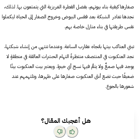
صغارها كيفية بناء بيوتهم، بفضل الفطرة الغريزية التي يتمتعون بها. لذلك،
نجدها تغادر الشبكة بعد فقس البيوض وخروج الصغار إلى الحياة ليكملوا
نفس طريقتها في بناء منازل خاصة بهم.
تبني العناكب بيتها باتجاه عقارب الساعة. وعندما تنتهي من إنشاء شبكتها،
نجد العنكبوت في المنتصف منتظرةً التهام الحشرات العالقة في منطقةٍ لا
يوجد فيها صمغٌ ولا يتمُّ فيها نسج أي خيطٍ. ويعتبر بيت العنكبوت بيتًا
ضعيفًا حيث تضع أنثى العنكبوت صغارها على ظهرها، وتلتهمهم عند
شعورها بالجوع.
هل أعجبك المقال؟