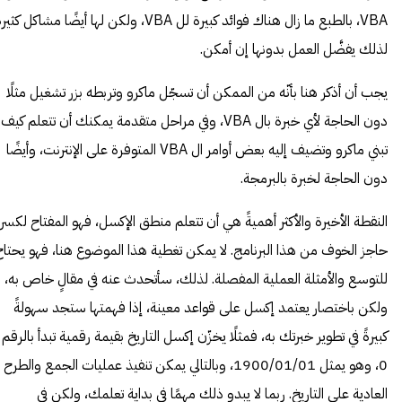
VBA، بالطبع ما زال هناك فوائد كبيرة لل VBA، ولكن لها أيضًا مشاكل كثي
لذلك يفضَّل العمل بدونها إن أمكن.
يجب أن أذكر هنا بأنّه من الممكن أن تسجّل ماكرو وتربطه بزر تشغيل مثلًا
دون الحاجة لأي خبرة بال VBA، وفي مراحل متقدمة يمكنك أن تتعلم كيف
تبني ماكرو وتضيف إليه بعض أوامر ال VBA المتوفرة على الإنترنت، وأيضًا
دون الحاجة لخبرة بالبرمجة.
النقطة الأخيرة والأكثر أهميةً هي أن تتعلم منطق الإكسل، فهو المفتاح لكسر
حاجز الخوف من هذا البرنامج. لا يمكن تغطية هذا الموضوع هنا، فهو يحتاج
للتوسع والأمثلة العملية المفصلة. لذلك، سأتحدث عنه في مقالٍ خاص به،
ولكن باختصار يعتمد إكسل على قواعد معينة، إذا فهمتها ستجد سهولةً
كبيرةً في تطوير خبرتك به، فمثلًا يخزّن إكسل التاريخ بقيمة رقمية تبدأ بالرقم
0، وهو يمثل 1900/01/01، وبالتالي يمكن تنفيذ عمليات الجمع والطرح
العادية على التاريخ. ربما لا يبدو ذلك مهمًا في بداية تعلمك، ولكن في