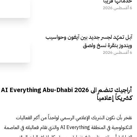
خدماتها قريباً
6 أغسطس 2026
آبل تمهّد لجسر جديد بين آيفون وحواسيب
ويندوز بنقرة نسخ ولصق
6 أغسطس 2026
أراجيك تنضم الى AI Everything Abu-Dhabi 2026
كشريكاً إعلامياً
نفخر بأن نكون الشريك الإعلامي الرسمي لواحداً من أكبر الفعاليات
التكنولوجية في المنطقة AI Everything والذي تقام فعالياته في العاصمة