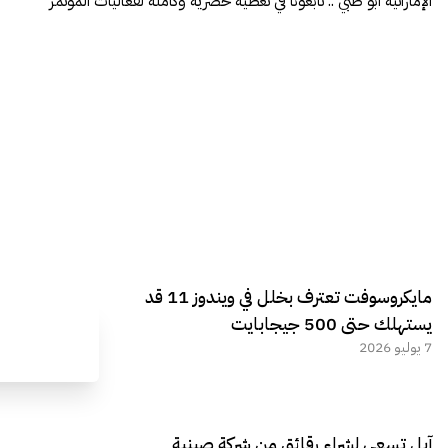
الإماراتية أبو ظبي .. تابعونا في تغطية حصرية وكاملة لفعاليات المؤتمر
مايكروسوفت تعترف بخلل في ويندوز 11 قد
يستهلك حتى 500 جيجابايت
7 يوليو 2026
آبل تسعى لشراء رقائق من شركة صينية