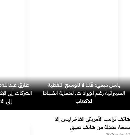
باسل ميمي: قلنا لا لتوسيع التغطية
السيبرانية رغم الإيرادات، لحماية انضباط
الشركات إلى الإ
الاكتتاب
إلى ال
هاتف ترامب الأمريكي الفاخر ليس إلا
نسخة معدلة من هاتف صيني
17 يونيو 2026