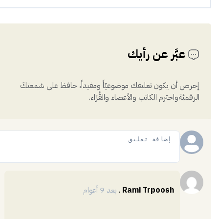
عبَّر عن رأيك
إحرص أن يكون تعليقك موضوعيّاً ومفيداً، حافظ على سُمعتكَ
الرقميَّةواحترم الكاتب والأعضاء والقُرّاء.
إضافة
Rami Trpoosh
.
بعد 9 أعوام