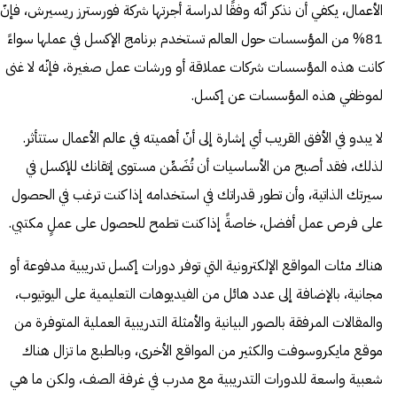
الأعمال، يكفي أن نذكر أنّه وفقًا
لدراسة
أجرتها شركة فورسترز ريسيرش، فإنّ
81% من المؤسسات حول العالم تستخدم برنامج الإكسل في عملها سواءً
كانت هذه المؤسسات شركات عملاقة أو ورشات عمل صغيرة، فإنّه لا غنى
لموظفي هذه المؤسسات عن إكسل.
لا يبدو في الأفق القريب أي إشارة إلى أنّ أهميته في عالم الأعمال ستتأثر.
لذلك، فقد أصبح من الأساسيات أن تُضَمِّن مستوى إتقانك للإكسل في
سيرتك الذاتية، وأن تطور قدراتك في استخدامه إذا كنت ترغب في الحصول
على فرص عمل أفضل، خاصةً إذا كنت تطمح للحصول على عملٍ مكتبي.
هناك مئات المواقع الإلكترونية التي توفر دورات إكسل تدريبية مدفوعة أو
مجانية، بالإضافة إلى عدد هائل من الفيديوهات التعليمية على اليوتيوب،
والمقالات المرفقة بالصور البيانية والأمثلة التدريبية العملية المتوفرة من
موقع مايكروسوفت والكثير من المواقع الأخرى، وبالطبع ما تزال هناك
شعبية واسعة للدورات التدريبية مع مدرب في غرفة الصف، ولكن ما هي