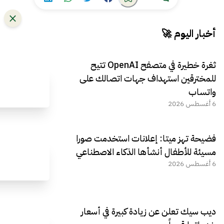
أخبار اليوم 🚀
ثغرة خطيرة في متصفح OpenAI تتيح
للمخترقين استهداف جهات اتصالك على
واتساب
6 أغسطس 2026
فضيحة تهز ميتا: إعلانات استخدمت صورا
مسيئة للأطفال أنشأها الذكاء الاصطناعي
6 أغسطس 2026
ديب سيك تعلن عن زيادة كبيرة في أسعار