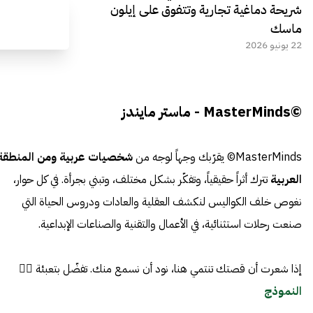
شريحة دماغية تجارية وتتفوق على إيلون
ماسك
22 يونيو 2026
©MasterMinds - ماستر مايندز
MasterMinds© يقرّبك وجهاً لوجه من
شخصيات عربية ومن المنطقة
العربية
تترك أثراً حقيقياً، وتفكّر بشكل مختلف، وتبني بجرأة. في كل حوار،
نغوص خلف الكواليس لنكشف العقلية والعادات ودروس الحياة التي
صنعت رحلات استثنائية، في الأعمال والتقنية والصناعات الإبداعية.
إذا شعرت أن قصتك تنتمي هنا، نود أن نسمع منك. تفضّل بتعبئة 👈🏼
النموذج