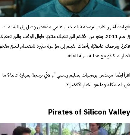
هو أحد أشهر افلام البرمجة فيلم خيال علمي مدهش وصل إلى الشاشات
في عام 2011، وهو من الأفلام التي تبقيك منتبهًا طوال الوقت والتي تحفزك
فكريًا وتربطك عاطفيًا، يأخذك الفيلم إلى مؤامرة مثيرة للاهتمام لتتبع مفجّر
قطار شيكاغو مع عملية سرية للغاية.
اقرأ ايضًا:
مهندس برمجيات بتعليم رسمي أم فنّي برمجة بمهارة عالية؟ ما
هي المشكلة وما هو الخيار الأفضل؟
Pirates of Silicon Valley