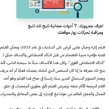
اعرف جمهورك: 7 أدوات مجانية تتيح لك تتبع
ومراقبة تحركات زوار موقعك
فيلم إثارة وخيال علمي عُرِضَ على الشاشات في عام 2015، ويحكي الفيلم
قصة مؤامرة مثيرة للاهتمام من قبل الذكاء الاصطناعي واكتشاف خيالي لـ
“الذكاء الاصطناعي القوي”، وكان هذا الاكتشاف شيئًا ما سيحبه الناس، لأنه
يتيح لك معرفة ما إذا كان الشخص الذي أمامك يعجبك فعليًا أم أنه مزيف،
ويعتبر التصوير السينمائي المبهر سببًا رئيسيًا في نجاح هذا الفيلم وهو أحد
افلام البرمجة الأكثر متعة، ويعرض الفيلم تألق مطوري البرمجيات في خلق
الجمال والمعنى للعالم من حولنا مع الإشارة إلى بعض المخاطر والتحذيرات.