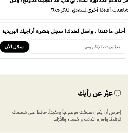
من الأفلام المذكورة أعلاه، أي منها قد أعجبك كمبرمج؟ وهل
شاهدت أفلامًا أخرى تستحق الذكر هنا؟
عبَّر عن رأيك
إحرص أن يكون تعليقك موضوعيّاً ومفيداً، حافظ على سُمعتكَ
الرقميَّةواحترم الكاتب والأعضاء والقُرّاء.