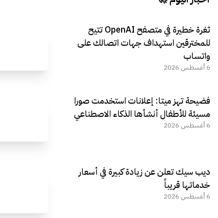
ثغرة خطيرة في متصفح OpenAI تتيح
للمخترقين استهداف جهات اتصالك على
واتساب
6 أغسطس 2026
فضيحة تهز ميتا: إعلانات استخدمت صورا
مسيئة للأطفال أنشأها الذكاء الاصطناعي
6 أغسطس 2026
ديب سيك تعلن عن زيادة كبيرة في أسعار
خدماتها قريباً
6 أغسطس 2026