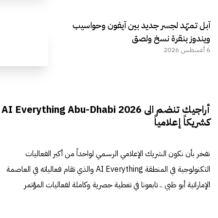
آبل تمهّد لجسر جديد بين آيفون وحواسيب
ويندوز بنقرة نسخ ولصق
6 أغسطس 2026
أراجيك تنضم الى AI Everything Abu-Dhabi 2026
كشريكاً إعلامياً
نفخر بأن نكون الشريك الإعلامي الرسمي لواحداً من أكبر الفعاليات
التكنولوجية في المنطقة AI Everything والذي تقام فعالياته في العاصمة
الإماراتية أبو ظبي .. تابعونا في تغطية حصرية وكاملة لفعاليات المؤتمر