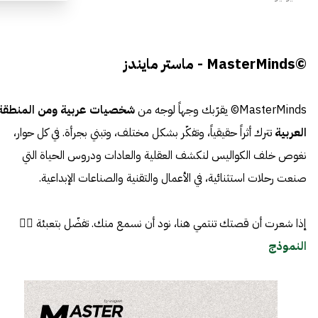
©MasterMinds - ماستر مايندز
MasterMinds© يقرّبك وجهاً لوجه من
شخصيات عربية ومن المنطقة
العربية
تترك أثراً حقيقياً، وتفكّر بشكل مختلف، وتبني بجرأة. في كل حوار،
نغوص خلف الكواليس لنكشف العقلية والعادات ودروس الحياة التي
صنعت رحلات استثنائية، في الأعمال والتقنية والصناعات الإبداعية.
إذا شعرت أن قصتك تنتمي هنا، نود أن نسمع منك. تفضّل بتعبئة 👈🏼
النموذج