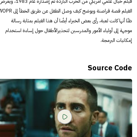
فيلم خيال علمي أمريكي من الحرب الباردة تم إصداره عام 1983، و
الفيلم قصة قراصنة ويوضح كيف وصل الطفل عن طريق الخطأ 
ظنًا أنها كانت لعبة، رأى بعض الخبراء أيضًا أن هذا الفيلم بمثابة رسالة
موجهة إلى أولياء الأمور والمدرسين لتحذيرالأطفال حول إساءة استخدام
إمكانيات البرمجة.
Source Code