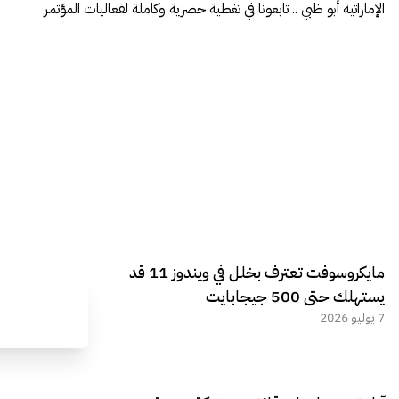
الإماراتية أبو ظبي .. تابعونا في تغطية حصرية وكاملة لفعاليات المؤتمر
مايكروسوفت تعترف بخلل في ويندوز 11 قد
يستهلك حتى 500 جيجابايت
7 يوليو 2026