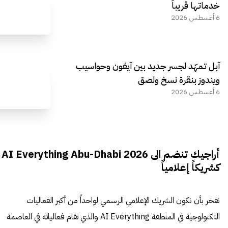
خدماتها قريباً
6 أغسطس 2026
آبل تمهّد لجسر جديد بين آيفون وحواسيب
ويندوز بنقرة نسخ ولصق
6 أغسطس 2026
أراجيك تنضم الى AI Everything Abu-Dhabi 2026
كشريكاً إعلامياً
نفخر بأن نكون الشريك الإعلامي الرسمي لواحداً من أكبر الفعاليات
التكنولوجية في المنطقة AI Everything والذي تقام فعالياته في العاصمة