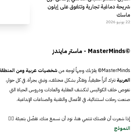
شريحة دماغية تجارية وتتفوق على إيلون
ماسك
22 يونيو 2026
©MasterMinds - ماستر مايندز
MasterMinds© يقرّبك وجهاً لوجه من
شخصيات عربية ومن المنطقة
العربية
تترك أثراً حقيقياً، وتفكّر بشكل مختلف، وتبني بجرأة. في كل حوار،
نغوص خلف الكواليس لنكشف العقلية والعادات ودروس الحياة التي
صنعت رحلات استثنائية، في الأعمال والتقنية والصناعات الإبداعية.
إذا شعرت أن قصتك تنتمي هنا، نود أن نسمع منك. تفضّل بتعبئة 👈🏼
النموذج