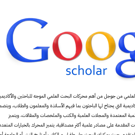
Google  أو الباحث العلمي من جوجل من أهم محركات البحث العلمي الموجه للباحثين والأكاديمي
يمية التي يحتاج لها الباحثون بما فيهم الأساتذة والمعلمون والطلاب، ويتض
علمية المعتمدة والمجلات العلمية والكتب والملخصات والمقالات، ويتميز
 المقدمة على مصادر علمية أكثر مصداقية، يتميز المحرك بالخيارات المتعدد
لمتقدم، حيث يمكنك البحث بواسطة اسم الكاتب أو تاريخ النشر أو الجامعة أو