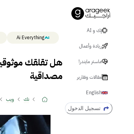
تٍك و AI
Ai Everything
ريادة وأعمال
هل تقلقك موثوقية 
ماستر مايندز!
مصداقية
مقالات وتقارير
English
تك
ويب
تسجيل الدخول