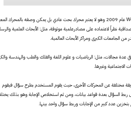
تأسس محرك بحث WolframAlpha عام 2009 وهو لا يعتبر محرك بحث عادي بل يمكن وصفه بالمحرك المع
قية نظراً لاعتماده على مصادرعلمية موثوقة، مثل: الأبحاث العلمية والرسا
 من الجامعات الكبرى ومراكز الأبحاث العالمية.
 عدة مجالات، مثل: الرياضيات و علوم اللغة والفلك والطب والهندسة والكي
ات الاجتماعية وغيرها.
حرك WolframAlpha بطريقة مختلفة عن المحركات الأخرى، حيث يقوم المستخدم بطرح سؤال فيقوم
ل ربط السؤال بعدة قواعد بيانات، ومن ثم استخلاص الإجابة وهو بذلك يختل
بتخزين عدد كبير من الإجابات وربط سؤال واحد بينها.