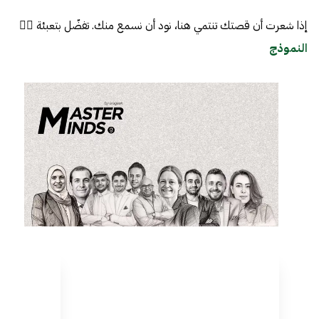
إذا شعرت أن قصتك تنتمي هنا، نود أن نسمع منك. تفضّل بتعبئة 👈🏼
النموذج