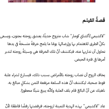
قصةُ الفيلم
“لاكشيمي/أكشاي كومار” شاب متزوج حديثًا، يعشق زوجته بجنون، ويسعى
بكلِّ الطرق للاهتمام بها وإرضائها. يومًا ما يلمح خرقةً متسخةً في يدها
تحاول أن تداريها عنه، فيكتشف أنَّ تلك الخرقة هي وسيلةُ زوجته لتدبر
أمرها في فترة الحيض.
يخاف الزوج أن تصاب زوجته بالأمراض بسبب ذلك، فيسارع لشراء علبة
فوط صحية، ليكتشف أنَّ هذه السلعة مرتفعة الثمن بشكلٍ مبالغ به.
ناهيك عن أنَّ البائعَ قام بلف العلبة وكأنَّه يبيع شيئًا محظورًا.
عاد “لاكشيمي” بهذه الهدية الثمينة لزوجته، فرفضتها رفضًا قاطعًا؛ لأنَّ