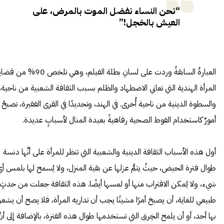
“نحن النساء نفضل الموت بالمرض، على
العيش بالخجل!”
العبارةُ السابقةُ وردت على لسانِ بطلة الفيلم، وهي تلخص 90% من 
المرأة الهندية التي تعاني الاضطهاد والظلم بسبب الثقافة الشعبية من ناحية،
والسطوة الدينية من ناحية أُخرى. في الهند، وتحديدًا في القرى الفقيرة، تصبحُ
أمورٌ كاستخدام الفوط الصحية رفاهيةً بعيدة المنال لأسبابٍ عديدة.
أول هذه الأسباب الثقافة الدينية والشعبية التي تنظر للمرأة على أنَّها دنسة
طوال فترة الحيض، حيثُ يتمُّ عزلها عن بقية المنزل، ولا يُسمح لها بلمس أيّ
شيء، ولا يُمكن الاقتراب منها أو لمسها أيضًا. هذه الثقافة جعلت من حدثٍ
طبيعي للغاية، أن يصبحَ أمرًا مشينًا يجب أن تداريه المرأة، فلا يصح أن يشعر
بها أحد، أو أن يلمح الخِرق التي تستخدمها طوال هذه الفترة، بالإضافة إلى أنَّ