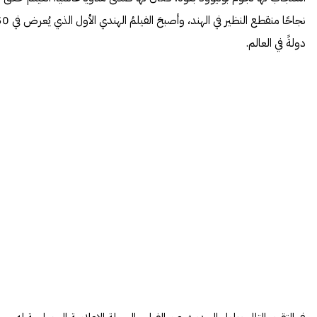
نجاحًا منقطع النظير في الهند، وأصبحَ الفيلمُ الهن
دولةً في العالم.