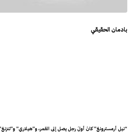
بادمان الحقيقي
“نيل أرمسترونغ” كانَ أولَ رجل يصل إلى القمر، و”هيلاري” و”تنزنغ”