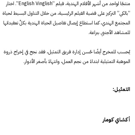
منتجًا لواحد من أشهر الأفلام الهندية، فيلم “English Vinglish”. اختار
“بالكي” التركيز على قضية الفيلم الرئيسية، من خلال التناول البسيط لحياة
المجتمع الهندي، كما استطاع إيصال تفاصيل الحياة الهندية بكلِّ تعقيداتها
للمشاهد الأجنبي ببراعة.
يُحسب للمخرج أيضًا حُسن إدارة فريق التمثيل، فقد نجح في إخراج ذروة
الموهبة التمثيلية ابتداءً من نجم العمل، وانتهاءً بأصغر الأدوار.
التمثيل:
أكشاي كومار