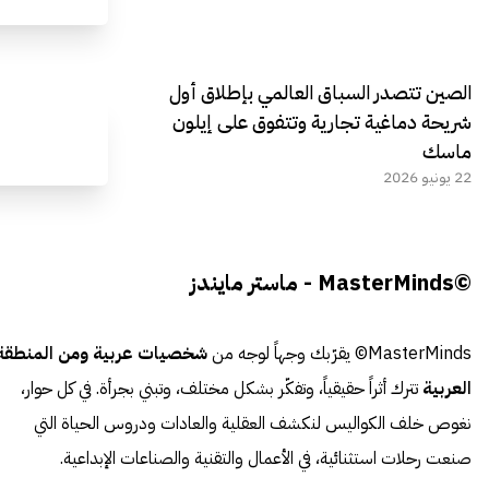
الصين تتصدر السباق العالمي بإطلاق أول
شريحة دماغية تجارية وتتفوق على إيلون
ماسك
22 يونيو 2026
©MasterMinds - ماستر مايندز
MasterMinds© يقرّبك وجهاً لوجه من
شخصيات عربية ومن المنطقة
العربية
تترك أثراً حقيقياً، وتفكّر بشكل مختلف، وتبني بجرأة. في كل حوار،
نغوص خلف الكواليس لنكشف العقلية والعادات ودروس الحياة التي
صنعت رحلات استثنائية، في الأعمال والتقنية والصناعات الإبداعية.