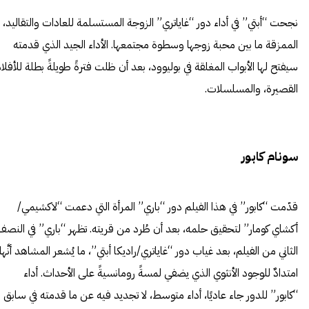
نجحت “أبتي” في أداء دور “غاياتري” الزوجة المستسلمة للعادات والتقاليد،
الممزقة ما بين محبة زوجها وسطوة مجتمعها. الأداء الجيد الذي قدمته
سيفتح لها الأبواب المغلقة في بوليوود، بعد أن ظلت فترةً طويلةً بطلة للأفلا
القصيرة، والمسلسلات.
سونام كابور
قدّمت “كابور” في هذا الفيلم دور “باري” المرأة التي دعمت “لاكشيمي/
أكشاي كومار” لتحقيق حلمه، بعد أن طُرد من قريته. تظهر “باري” في النصف
الثاني من الفيلم، بعد غياب دور “غاياتري/راديكا أبتي”، ما يُشعر المشاهد أنَّها
امتدادٌ للوجود الأنثوي الذي يضفي لمسةً رومانسيةً على الأحداث. أداء
“كابور” للدور جاء عاديًا، أداء متوسط، لا تجديد فيه عن ما قدمته في سابق