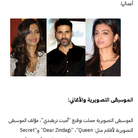
أعمالها.
الموسيقى التصويرية والأغاني:
الموسيقى التصويرية حملت توقيع “أميت تريفيدي”، مؤلف الموسيقى
التصويرية لأفلام مثل: Dear Zindagi” ،”Queen” و”Secret