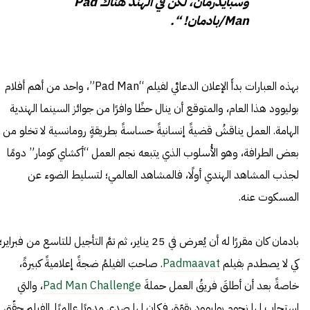
وسبايدرمان، لكن في الهند هناك Pad
Man/بادمان! “.
بهذه العبارات بدأَ الإعلان الدعائي لفيلم “Pad Man”، واحد من أهم أفلام
بوليوود هذا العام، والمتوقع أن ينال حظًا وافرًا من جوائز السينما الهندية
الهامة. العمل يناقشُ قضيةً إنسانيةً حساسةً بطريقةٍ رومانسية لا تخلو من
بعض الطرافة، وهو الأُسلوب الذي يتبعه نجم العمل “أكشاي كومار” دومًا
لجذب المشاهد الهندي أولًا، فالمشاهد العالمي؛ لتسليط الضوء عن
المسكوت عنه.
بادمان كان مقررًا له أن يُعرض في 25 يناير، ثم تمَّ التأجيل للتاسع من فبراير؛
كي لا يصطدم بفيلم
Padmaavat
. صاحبَ الفيلمُ ضجةً إعلاميةً كبيرةً،
خاصةً بعد أن أطلقَ فريقُ العمل حملةَ
Pad Man Challenge
، والتي
استجاب لها نجوم بوليوود بقوّة، فكان لها صدى مدويًا عالميًا. الفيلم حقّق