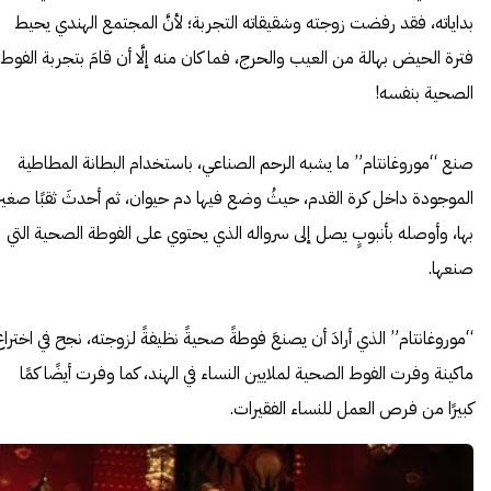
بداياته، فقد رفضت زوجته وشقيقاته التجربة؛ لأنَّ المجتمع الهندي يحيط
فترة الحيض بهالة من العيب والحرج، فما كان منه إلَّا أن قامَ بتجربة الفوط
الصحية بنفسه!
صنع “موروغانتام” ما يشبه الرحم الصناعي، باستخدام البطانة المطاطية
الموجودة داخل كرة القدم، حيثُ وضع فيها دم حيوان، ثم أحدثَ ثقبًا صغيرً
بها، وأوصله بأنبوبٍ يصل إلى سرواله الذي يحتوي على الفوطة الصحية التي
صنعها.
“موروغانتام” الذي أرادَ أن يصنعَ فوطةً صحيةً نظيفةً لزوجته، نجح في اختراع
ماكينة وفرت الفوط الصحية لملايين النساء في الهند، كما وفرت أيضًا كمًا
كبيرًا من فرص العمل للنساء الفقيرات.