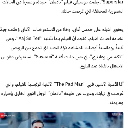
Superstar”. جاءت موسيقى فيلم “بادمان” جيدةً، ومعبرةً عن الحالات
الشعورية المختلفة التي عُرضت خلاله.
يحتوي الفيلم على خمس أغاني، وخلا من الاستعراضات. الأغاني وُظفت جيدًا
لخدمة أحداث الفيلم، فنجد أنَّ الفيلم يبدأ بأغنية “Aaj Se Teri”، وهي
أغنيةٌ رومانسيةٌ أوصلت للمشاهد قوّة الحب التي تجمع بين الزوجين
“لاكشيمي وغاياتري”، في حين جاءت أغنية “Sayaani” لتستعرض طقوس
الاحتفال بالفتاة عند البلوغ.
أمَّا الأغنية الأشهر، فهي “The Pad Man” الأغنية الرئيسية للفيلم، والتي
عُرضت في نهايته، وعبرت عن طبيعة “بادمان” الرجل القوي الخارق بإصراره
وعزيمته.