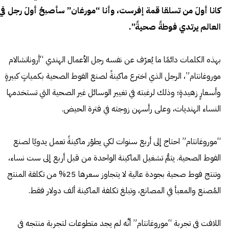
كانا أولَ من تسلقا قمة إفرست، وأنا “مورغان” سأصبحُ أولَ رجل في
العالم يرتدي فوطةً صحيةً”.
بهذه الكلمات دائمًا ما يُعرّف عن نفسه رجل الأعمال الهندي “أروناتشالام
موروغانتام”، الرجل الذي اخترع ماكينةً لصنع الفوط الصحية بكمياتٍ كبيرةٍ
وأسعارٍ زهيدةٍ؛ وذلك لرغبته في تغيير الوسائل غير الصحية التي تستخدمها
النساء الهنديات، وعلى رأسهن زوجته في فترة الحيض.
“موروغانتام” احتاج إلى أربع سنوات لكي يطوّر ماكينةً تعمل يدويًا لصنع
الفوط الصحية. يتمُّ تشغيل الماكينة الواحدة من قبل أربع إلى ست نساء،
وتنتج فوط صحية بجودة عالية لا يتجاوز سعرها 25% من تكلفة المنتج
المُصنع والمعبأ في المصانع، وتبلغ تكلفة الماكينة ألف دولار فقط.
اللافت في تجربة “موروغانتام” أنَّه لم يجد متطوعات لتجربة منتجه في