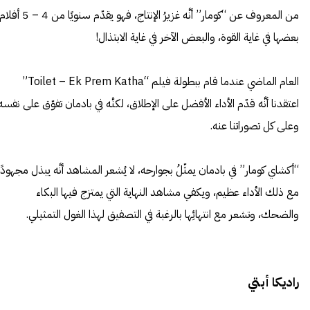
من المعروف عن “كومار” أنَّه غزيرُ الإنتاج، فهو يقدّم سنويًا من 4 
بعضها في غاية القوة، والبعض الآخر في غاية الابتذال!
العام الماضي عندما قام ببطولة فيلم “Toilet – Ek Prem Katha”
اعتقدنا أنَّه قدّم الأداء الأفضل على الإطلاق، لكنَّه في بادمان تفوّق على نفسه
وعلى كل تصوراتنا عنه.
“أكشاي كومار” في بادمان يمثّلُ بجوارحه، لا يُشعر المشاهد أنَّه يبذل مجهودًا
مع ذلك الأداء عظيم، ويكفي مشاهد النهاية التي يمتزج فيها البكاء
والضحك، وتشعر مع انتهائِها بالرغبة في التصفيق لهذا الغول التمثيلي.
راديكا أبتي