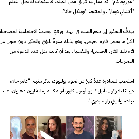
“موروغانتام”، ثم دعا إليه فريق عمل الفيلم، فاستجاب له بطل الفيلم
“أكشاي كومار”، والمنتجة “توينكل خانا”.
يهدفُ التحدّي إلى دعم النساء في الهند، ورفع الوصمة الاجتماعية المصاحبة
لكلِّ ما يخص فترة الحيض، وهو بذلك دعوةٌ للبوْح والحكي دون خجل عن
آلام تلك الفترة الجسدية والنفسية، بعد أن كانت مثل هذه الدعوة من
المحرمات.
استجاب للمبادرة عددٌ كبيرٌ من نجوم بوليوود، نذكر منهم: “عامر خان،
ديبيكا بادوكون، أنيل كابور، أرجون كابور، أنوشكا شارما، فارون دهاوان، عاليا
بهات، وأديتي راو حيدري”.