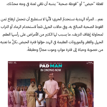
لفظة “حيض” أو “فوطة صحية” يشبه أن تلقي لعنة في وجه محدّثك.
نعم… المرأة الهندية تستخدمُ الخرق؛ لأنَّها لا تستطيع أن تتحمل ارتفاع ثمن
الفوط الصحية المبالغ به، وفي حالات الجهل تلجأ لاستخدام الرماد أو التراب
لمحاولة إيقاف النزيف، ما يسبب لها الكثير من الأمراض على رأسها العقم.
الجهل والفقر والموروثات العقيمة في الهند حوّلوا فترة الحيض بكلِّ ما تعنيه
من خصوبة وحياة إلى فترة مواتٍ وموت مجازًا وحقيقةً.