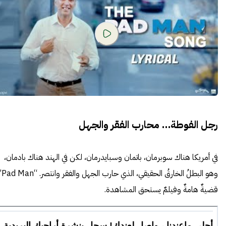
رجل الفوطة… محارب الفقر والجهل
في أمريكا هناك سوبرمان، باتمان وسبايدرمان، لكن في الهند هناك بادمان،
وهو البطلُ الخارقُ الحقيقي
قضيةٌ هامةٌ وفيلمٌ يستحق المشاهدة.