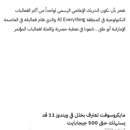
نفخر بأن نكون الشريك الإعلامي الرسمي لواحداً من أكبر الفعاليات
التكنولوجية في المنطقة AI Everything والذي تقام فعالياته في العاصمة
الإماراتية أبو ظبي .. تابعونا في تغطية حصرية وكاملة لفعاليات المؤتمر
مايكروسوفت تعترف بخلل في ويندوز 11 قد
يستهلك حتى 500 جيجابايت
7 يوليو 2026