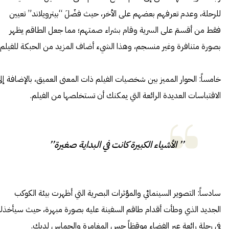
للرحلة، وعدم تعرفهم بعضهم على الأخر، حيث فضّلَ “بيترويلاند” تعيين
فقط من أقسمَ على السرية وقام بشراء صمتهم؛ مما جعل الطاقم يظهر
بصورة متنافرة وغير منسجم، وهذا الشيء أضاف المزيد من الحبكة للفيلم.
خامساً: الحوار المميز بين شخصيات الفيلم ذات المعنى العميق، بالإضافة إل
الاقتباسات العديدة الرائعة التي يمكنك أن تستخلصها من الفيلم.
’’ الأشياء الكبيرة كانت في البداية صغيرة’’
سادساً: التصوير السينمائي والمؤثرات البصرية التي أظهرت بيئة الكوكب
الجديد الذي وطأت أقدام طاقم السفينة عليه بصورة مبهرة، حيث سيأخذ
في رحلة رائعة عبر الفضاء موقظاً حس المغامرة والحماس لديك.