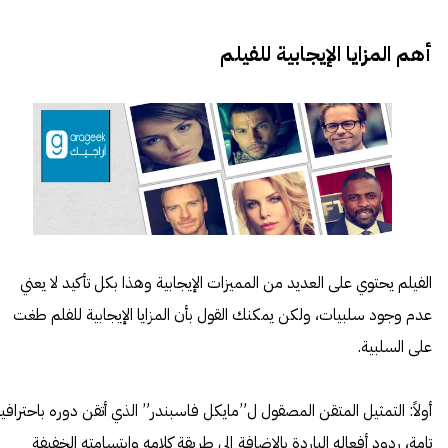
أهم المزايا الإيجابية للفيلم
الفيلم يحتوي على العديد من المميزات الإيجابية وهذا بكل تأكيد لا يعني
عدم وجود سلبيات، ولكن يمكنك القول بأن المزايا الإيجابية للفلم طغت
على السلبية.
أولاً: التمثيل المتقن المصقول ل”مايكل فاسبندر” الذي أتقن دوره باحترافي
تامة، ردود أفعاله الباردة بالإضافة إلى طريقة كلامه وابتسامته الخفيفة