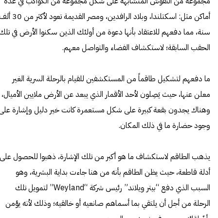
مجموعة من النقوش المتشابهة على شكل مجموعة من الكواكب في عدة
أماكن مثل: اسكتلندا، وبلاد الرافدين، ومصر القديمة تعود لأكثر من 0
سنة، مما دفعهم للاعتقاد بأنها دعوة من أولئك الذين سكنوا الأرض في تلك
الحقب السابقة؛ لاستكشاف الفضاء والتواصل معهم.
ما دفعهم لتشكيل طاقماً من المستكشفين للقيام بالرحلة السرية الغير
معلن عنها، حيث يَصِلون لأحد الأقمار الذي يبعد عن الأرض ملايين الأميال،
وهناك يجدون بقعة كبيرة على شكل مستعمرة كانت خير دليل وإشارة على
وجود حضارة ما في ذلك المكان.
يذهب الطاقم لاستكشاف ما هو أكبر من تلك الإشارة، ذهبوا للحصول على
أدلة قاطعة، حيث يظن الطاقم بأنه من هنا جاءت بداية البشرية، وهو
السبب الذي دفع “بيتر ويلاند” رئيس شركة “Weyland” لتمويل تلك
الرحلة من أجل أن يلتقي بما أسماهم صانعيه أو خالقيه؛ وذلك لأنه يؤمن