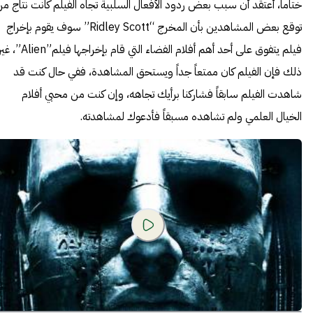
ختاماً، أعتقد أن سبب بعض ردود الأفعال السلبية تجاه الفيلم كانت نتاج م
توقع بعض المشاهدين بأن المخرج “Ridley Scott” سوف يقوم بإخراج
فيلم يتفوق على أحد أهم أفلام الفضاء التي قام بإخراجها فيلم”Alien
ذلك فإن الفيلم كان ممتعاً جداً ويستحق المشاهدة، ففي حال كنت قد
شاهدت الفيلم سابقاً فشاركنا برأيك تجاهه، وإن كنت من محبي أفلام
الخيال العلمي ولم تشاهده مسبقاً فأدعوك لمشاهدته.