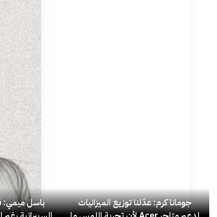
جومانا كرم: عدّلنا توزيع الميزانيات
باسل ميمي: قل
لدعم متاجر Acer لأن تجربة اللمس ما
السيبرانية رغم ا