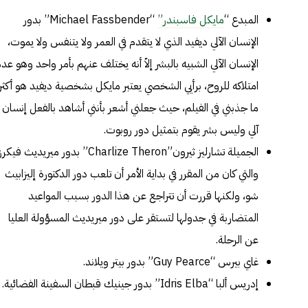
المبدع
“
مايكل فاسبندر”
“Michael Fassbender” بدور
الإنسان الآلي ديفيد الذي لا يتقدم في العمر ولا يتنفس ولا يموت،
الإنسان الآلي الشبيه بالبشر إلاّ أنه يختلف عنهم بأمر واحد وهو عد
امتلاكه للروح، برأيي الشخصي يعتبر مايكل بشخصية ديفيد هو أكثر
ما جذبني في الفيلم، حيث جعلني أشعر بأنني أشاهد بالفعل إنسان
آلي وليس بشر يقوم بتمثيل دور روبوت.
الجميلة تشارليز ثيرون”Charlize Theron” بدور ميريديث فيكرز
والتي كان من المقرر في بداية الأمر أن تلعب دور الدكتورة إليزابيث
شو، ولكنها قررت أن تتراجع عن هذا الدور بسبب المواعيد
المتضاربة في جدولها لتستقر على دور ميريديث المسؤولة العليا
عن الرحلة.
غاي بيرس “Guy Pearce” بدور بيتر ويلاند.
إدريس ألبا “Idris Elba” بدور جينيك قبطان السفينة الفضائية.