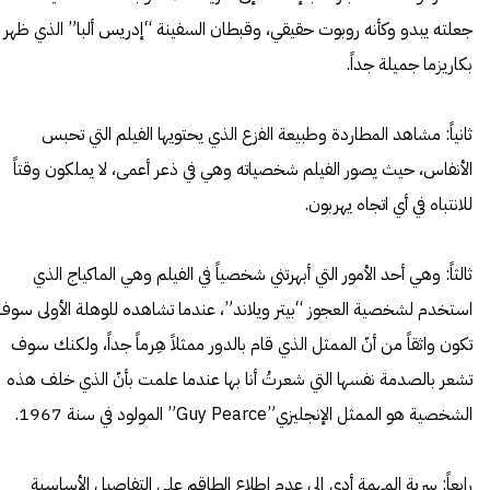
جعلته يبدو وكأنه روبوت حقيقي، وقبطان السفينة “إدريس ألبا” الذي ظهر
بكاريزما جميلة جداً.
ثانياً: مشاهد المطاردة وطبيعة الفزع الذي يحتويها الفيلم التي تحبس
الأنفاس، حيث يصور الفيلم شخصياته وهي في ذعر أعمى، لا يملكون وقتاً
للانتباه في أي اتجاه يهربون.
ثالثاً: وهي أحد الأمور التي أبهرتني شخصياً في الفيلم وهي الماكياج الذي
استخدم لشخصية العجوز “بيتر ويلاند”، عندما تشاهده للوهلة الأولى سوف
تكون واثقاً من أنّ الممثل الذي قام بالدور ممثلاً هِرماً جداً، ولكنك سوف
تشعر بالصدمة نفسها التي شعرتُ أنا بها عندما علمت بأنّ الذي خلف هذه
الشخصية هو الممثل الإنجليزي”Guy Pearce” المولود في سنة 1967.
رابعاً: سرية المهمة أدى إلى عدم اطلاع الطاقم على التفاصيل الأساسية