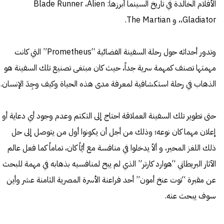
الأفلام الخالدة في تاريخ السينما أبرزها: Blade Runner ،Alien
،Gladiator، و The Martian.
وتدور أحداثه حول رحلة السفينة الفضائية “Prometheus” التي كانت
مهمتها تصنف كمهمة سرية جداً، حيث كان مبتغى تصنيع تلك السفينة هو
الذهاب في رحلة استكشافية لمعرفة مدى هذه الحياة وكيف وجِدَ الإنسان.
حتى تطوير تلك السفينة العملاقة احتاج إلى التكتم وعدم وجود أي دعاية أو
إعلان مهما كان نوعه؛ وذلك من أجل أن يكونوا أول من يتوصل إلى حل
ذلك اللغز المحير، و ألاّ يدخلوا في منافسة مع أيّاً كان، تماماً كما فعل عالم
الآثار البريطاني “هوارد كارتر” الذي لم يبح لمنافسيه بذهابه في مهمة للبحث
عن مقبرة “توت عنخ أمون” أحد فراعنة الأسرة المصرية الثامنة عشر وأين
سوف يبحث عنه.