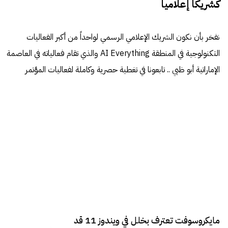
كشريكاً إعلامياً
نفخر بأن نكون الشريك الإعلامي الرسمي لواحداً من أكبر الفعاليات
التكنولوجية في المنطقة AI Everything والذي تقام فعالياته في العاصمة
الإماراتية أبو ظبي .. تابعونا في تغطية حصرية وكاملة لفعاليات المؤتمر
مايكروسوفت تعترف بخلل في ويندوز 11 قد