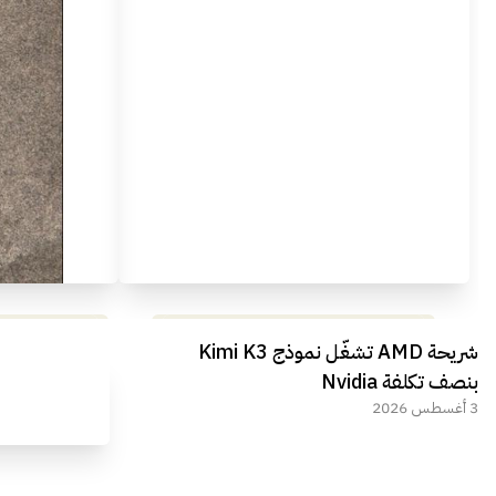
مراجعة شاملة لعملاق الألعاب
استعراض لأ
شريحة AMD تشغّل نموذج Kimi K3
الجديد REDMAGIC 11 AIR
بنصف تكلفة Nvidia
3 أغسطس 2026