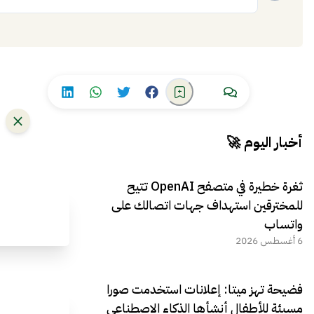
إضافة
أخبار اليوم 🚀
ثغرة خطيرة في متصفح OpenAI تتيح
للمخترقين استهداف جهات اتصالك على
واتساب
6 أغسطس 2026
فضيحة تهز ميتا: إعلانات استخدمت صورا
مسيئة للأطفال أنشأها الذكاء الاصطناعي