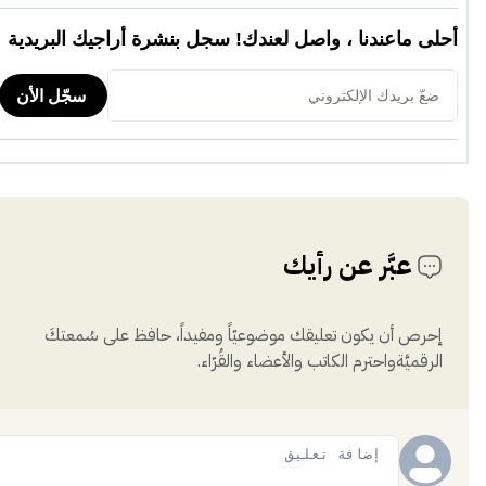
عبَّر عن رأيك
إحرص أن يكون تعليقك موضوعيّاً ومفيداً، حافظ على سُمعتكَ
الرقميَّةواحترم الكاتب والأعضاء والقُرّاء.