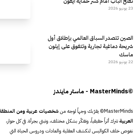
تفتح الباب أمام كسر حماية آيفون
23 يونيو 2026
الصين تتصدر السباق العالمي بإطلاق أول
شريحة دماغية تجارية وتتفوق على إيلون
ماسك
22 يونيو 2026
©MasterMinds - ماستر مايندز
MasterMinds© يقرّبك وجهاً لوجه من
شخصيات عربية ومن المنطقة
العربية
تترك أثراً حقيقياً، وتفكّر بشكل مختلف، وتبني بجرأة. في كل حوار،
نغوص خلف الكواليس لنكشف العقلية والعادات ودروس الحياة التي