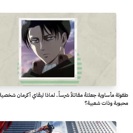
طفولة مأساوية جعلتهُ مقاتلاً شرساً.. لماذا ليڤاي أكرمان شخصية
محبوبة وذات شعبية؟