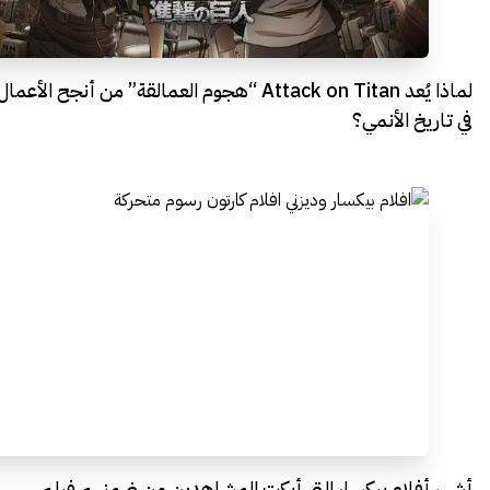
لماذا يُعد Attack on Titan “هجوم العمالقة” من أنجح الأعمال
في تاريخ الأنمي؟
أشهر أفلام بيكسار التي أبكت المشاهدين من ضمنهم فيلم