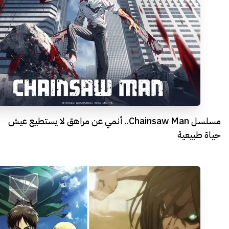
مسلسل Chainsaw Man.. أنمي عن مراهق لا يستطيع عيش
حياة طبيعية