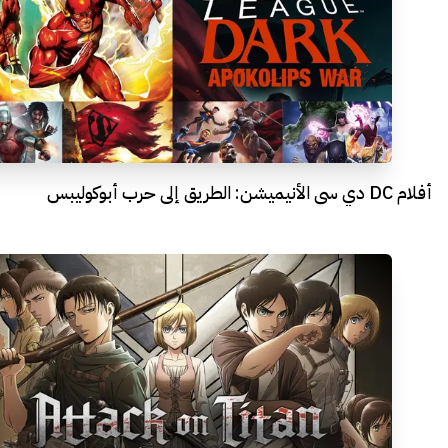
أفلام DC دي سي الأنيميشن: الطريق إلى حرب أبوكوليبس