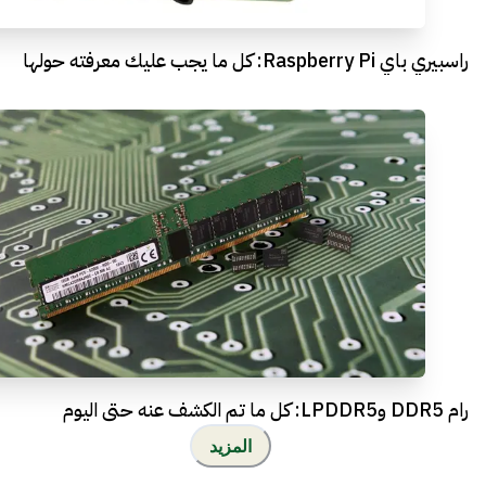
راسبيري باي Raspberry Pi: كل ما يجب عليك معرفته حولها
رام DDR5 وLPDDR5: كل ما تم الكشف عنه حتى اليوم
المزيد