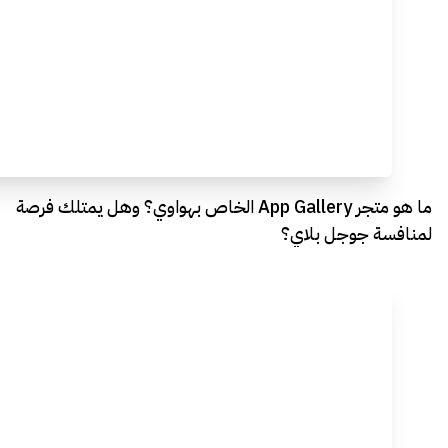
ما هو متجر App Gallery الخاص بهواوي؟ وهل يمتلك فرصة
لمنافسة جوجل بلاي؟