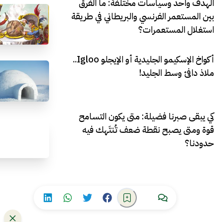
الهدف واحد وسياسات مختلفة: ما الفرق
بين المستعمر الفرنسي والبريطاني في طريقة
استغلال المستعمرات؟
أكواخ الإسكيمو الجليدية أو الإيجلو Igloo..
ملاذ دافئ وسط الجليد!
كي يبقى صبرنا فضيلة: متى يكون التسامح
قوة ومتى يصبح نقطة ضعف تُنتَهك فيه
حدودنا؟