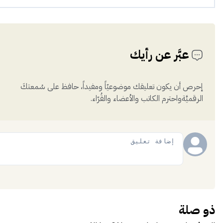
عبَّر عن رأيك
إحرص أن يكون تعليقك موضوعيّاً ومفيداً، حافظ على سُمعتكَ
الرقميَّةواحترم الكاتب والأعضاء والقُرّاء.
إضافة
ذو صلة