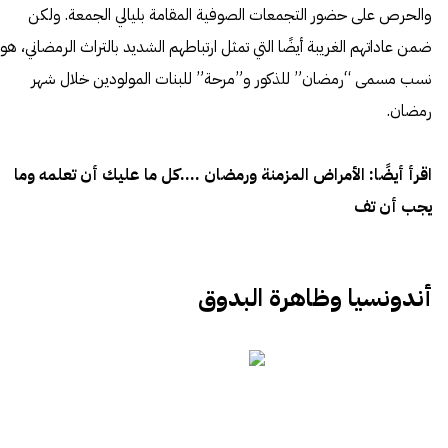
والحرص على حضور التجمعات الصوفية المقامة بليالي الجمعة. ولكن
ضمن عاداتهم الغريبة أيضًا التي تمثل ارتباطهم الشديد بالتراث الرمضاني، هو
نسب مسمى “رمضان” للذكور و”مرحة” للبنات المولودين خلال شهر
رمضان.
اقرأ أيضًا:
الأمراض المزمنة ورمضان ….كل ما عليك أن تعلمه وما
يجب أن تف
أندونسيا وظاهرة البدوق