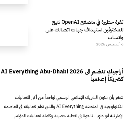
ثغرة خطيرة في متصفح OpenAI تتيح
للمخترقين استهداف جهات اتصالك على
واتساب
6 أغسطس 2026
أراجيك تنضم الى AI Everything Abu-Dhabi 2026
كشريكاً إعلامياً
نفخر بأن نكون الشريك الإعلامي الرسمي لواحداً من أكبر الفعاليات
التكنولوجية في المنطقة AI Everything والذي تقام فعالياته في العاصمة
الإماراتية أبو ظبي .. تابعونا في تغطية حصرية وكاملة لفعاليات المؤتمر