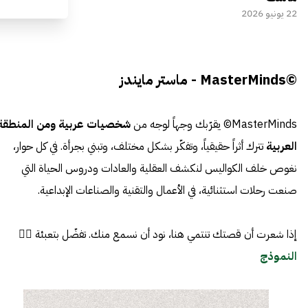
22 يونيو 2026
©MasterMinds - ماستر مايندز
MasterMinds© يقرّبك وجهاً لوجه من
شخصيات عربية ومن المنطقة
العربية
تترك أثراً حقيقياً، وتفكّر بشكل مختلف، وتبني بجرأة. في كل حوار،
نغوص خلف الكواليس لنكشف العقلية والعادات ودروس الحياة التي
صنعت رحلات استثنائية، في الأعمال والتقنية والصناعات الإبداعية.
إذا شعرت أن قصتك تنتمي هنا، نود أن نسمع منك. تفضّل بتعبئة 👈🏼
النموذج