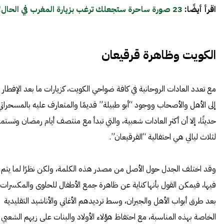
اقرأ أيضًا:
23 صورة ساحرة ستجعلك ترغب بزيارة المغرب في الحال!
الكويت وظاهرة قرقيعان
مع تعدد العادات الروحانية في كافة ضواحي الكويت، كزيارات ما بعد الإفطار
إلى الأهل والأصحاب ووجود “أبو طبيلة” قديمًا والمتعارف عليه بالمسحراتي
حديثًا، إلا أن أكثر العادات شعبية، والتي تبدأ مع منتصف أيام رمضان وتستمر
لثلاث ليالي هي احتفالية “القرقيعان”.
وقد اختلف الجدل حول الأصل من مصدر هذه الكلمة، ولكن نظرًا لما يتم
فيها، فيمكن القول بأنها كناية عن ظاهرة جمع الأطفال للحلوى والمكسرات
بعد طرق أبواب الأهل والجيران، وسط ترديدهم الأغاني والأناشيد التقليدية
الخاصة بهذه المناسبة، مع احتفاظ هؤلاء الأولاد والبنات على زيهم الشعبي