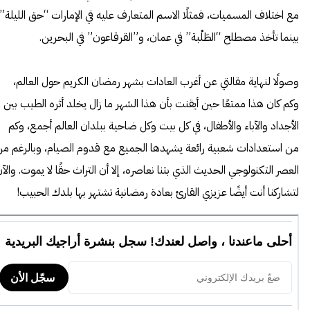
مع اختلاف المسميات، فمثلًا الاسم المتعارف عليه في الإمارات “حق الليلة”،
بينما تأخذ مصطلح “الطَلْبة” في عمان، و”القرقاعون” في البحرين.
وصولًا لنهاية مقالتي عن أغرب العادات بشهر رمضان الكريم حول العالم،
وكم كان هذا ممتعًا حين أيقنت بأن هذا الشهر ما زال يخلد أثره الطيب بين
الأجداد والآباء والأطفال، في كل بيت وكل ضاحية ببلدان العالم أجمع، وكم
من استعدادات شعبية رائعة يشهدها الجميع مع قدوم الصيام، وبالرغم م
العصر التكنولوجي الحديث الذي بتنا نعاصره، إلا أن التراث حقًا لا يموت. والآ
لتشاركنا أنت أيضًا عزيزي القارئ بعادة رمضانية تشتهر بها بلدك الحبيب!