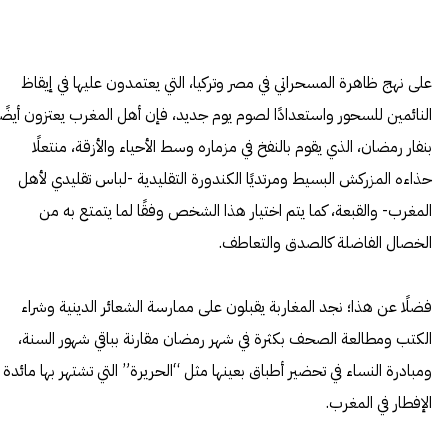
على نهج ظاهرة المسحراتي في مصر وتركيا، التي يعتمدون عليها في إيقاظ
النائمين للسحور واستعدادًا لصوم يوم جديد، فإن أهل المغرب يعتزون أيضًا
بنفار رمضان، الذي يقوم بالنفخ في مزماره وسط الأحياء والأزقة، منتعلًا
حذاءه المزركش البسيط ومرتديًا الكندورة التقليدية -لباس تقليدي لأهل
المغرب- والقبعة، كما يتم اختيار هذا الشخص وفقًا لما يتمتع به من
الخصال الفاضلة كالصدق والتعاطف.
فضلًا عن هذا؛ نجد المغاربة يقبلون على ممارسة الشعائر الدينية وشراء
الكتب ومطالعة الصحف بكثرة في شهر رمضان مقارنة بباقي شهور السنة،
ومبادرة النساء في تحضير أطباق بعينها مثل “الحريرة” التي تشتهر بها مائدة
الإفطار في المغرب.