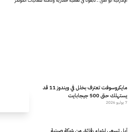
الإماراتية أبو ظبي .. تابعونا في تغطية حصرية وكاملة لفعاليات المؤتمر
مايكروسوفت تعترف بخلل في ويندوز 11 قد
يستهلك حتى 500 جيجابايت
7 يوليو 2026
آبل تسعى لشراء رقائق من شركة صينية