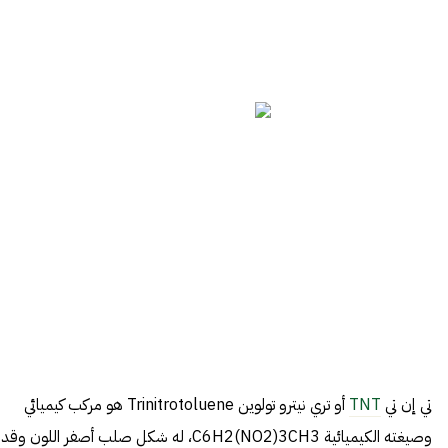
تي إن تي
TNT
أو تري نيترو تولوين Trinitrotoluene هو مركب كيميائي
وصيغته الكيميائية C6H2(NO2)3CH3، له شكل صلب أصفر اللون وقد