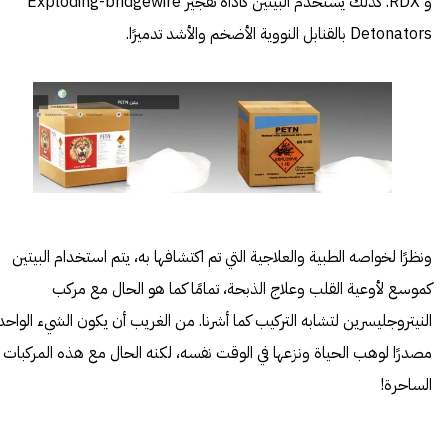
و RDX. كذلك يستخدم البيتين كأداة تفجير Exploding-bridgewire
Detonators بالقنابل النووية الأضخم والأشد تدميرًا.
ونظرًا لخواصه الطبية والعلاجية التي تم اكتشافها به، يتم استخدام البيتين
كموسع لأوعية القلب وعلاج الذبحة، تمامًا كما هو الحال مع مركب
النيتروجليسرين لتشابه التركيب كما أشرنا. من الغريب أن يكون الشيء الواحد
مصدرًا لوهب الحياة ونزعها في الوقت نفسه، لكنه الحال مع هذه المركبات
الساحرة!