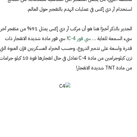
استخدام آر دي إكس في عمليات الهدم بالتفجير حول العالم.
الجدير بالذكر أخيرًا هنا هو أن مركب آر دي إكس يمثل 91% من متفجر آخر
سيء السمعة للغاية …
سي فور C-4
! سي فور مادة شديدة الانفجار ذات
قدرة واسعة على تدمير الدروع، وحسب الخبراء العسكريين فإن العبوة التي
تزن كيلوجرامين من مادة C-4 تعادل في حال انفجارها قوة 10 كيلو جراما
من مادة TNT شديدة الانفجار!