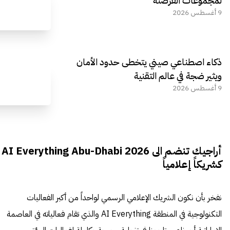
لمجموعات القرصنة
9 أغسطس 2026
ذكاء اصطناعي صيني يتخطى حدود الأمان
ويثير ضجة في عالم التقنية
9 أغسطس 2026
أراجيك تنضم الى AI Everything Abu-Dhabi 2026
كشريكاً إعلامياً
نفخر بأن نكون الشريك الإعلامي الرسمي لواحداً من أكبر الفعاليات
التكنولوجية في المنطقة AI Everything والذي تقام فعالياته في العاصمة