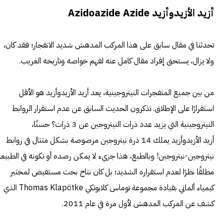
أزيد الأزيدوأزيد Azidoazide Azide
تحدثنا في مقال سابق على هذا المركب المدهش شديد الانفجار؛ فقد كان،
ولا يزال، يستحق إفراد مقال كامل عنه لفهم خواصه وتاريخه الغريب.
من بين جميع المتفجرات النيتروجينية، يعد
أزيد الأزيدوأزيد
هو الأقل
استقرارًا على الإطلاق. تذكرون الحديث السابق عن عدم استقرار الروابط
النيتروجينية التي يزيد عدد ذرات النيتروجين عن 3 ذرات؟ حسنًا،
أزيد الأزيدوأزيد يملك 14 ذرة نيتروجين مرصوصة بشكل متتال في روابط
نيتروجين-نيتروجين! وبالطبع، هذا جزيء لا يمكن رصده أو تكونه في الطبيعة
مطلقًا نظرًا لعدم استقراره الشديد؛ بل كان نتاج بحث مستفيض لمختبر
كيمياء ألماني بقيادة مجموعة توماس كلابوتكي Thomas Klapötke الذي
كشف عن المركب المدهش لأول مرة في عام 2011.