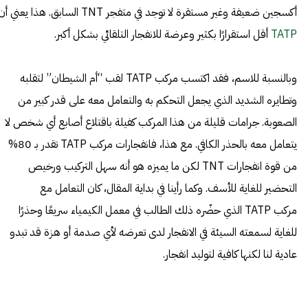
أكسجين ضعيفة وغير مستقرة لا توجد في متفجر TNT السابق. هذا يعني أن
TATP
أقل استقرارًا بكثير وعرضة للانفجار التلقائي بشكل أكبر.
وبالنسبة للاسم، فقد اكتسب مركب TATP لقب “أم الشيطان” لتقلبه
وتطايره الشديد الذي يجعل التحكم به والتعامل معه على قدر كبير من
الصعوبة. جرامات قليلة من هذا المركب كفيلة باقتلاع أصابع أي شخص لا
يتعامل معه بالحذر الكافي. مع هذا، فانفجارات مركب TATP تقدر بـ 80%
من قوة انفجارات TNT لكن ما يميزه هو أنه سهل التركيب ورخيص
التحضير للغاية للأسف. وكما رأينا في بداية المقال، كان التعامل مع
مركب TATP الذي حضّره ذلك الطالب في معمل الكيمياء سريعًا وحذرًا
للغاية لسمعته السيئة في الانفجار لدى تعرضه لأي صدمة أو هزة قد تبدو
عادية لنا لكنها كافية لتوليد انفجار.