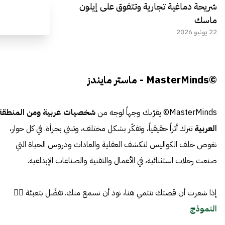
شريحة دماغية تجارية وتتفوق على إيلون
ماسك
22 يونيو 2026
©MasterMinds - ماستر مايندز
MasterMinds© يقرّبك وجهاً لوجه من
شخصيات عربية ومن المنطقة
العربية
تترك أثراً حقيقياً، وتفكّر بشكل مختلف، وتبني بجرأة. في كل حوار،
نغوص خلف الكواليس لنكشف العقلية والعادات ودروس الحياة التي
صنعت رحلات استثنائية، في الأعمال والتقنية والصناعات الإبداعية.
إذا شعرت أن قصتك تنتمي هنا، نود أن نسمع منك. تفضّل بتعبئة 👈🏼
النموذج