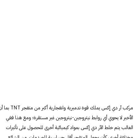
مركب آر دي إكس يملك قوة تدميرية وانفجارية أكبر من متفجر NT
الأخير لا يحوي أي روابط نيتروجين-نيتروجين غير مستقرة؛ ومع هذا ففي
الغالب يتم خلط الآر دي إكس بمواد كيميائية أخرى للحصول على تأثيرات
مختلفة أخرى، كأن يجعل المتفجر أقل حساسية للصدمات. من الشائع