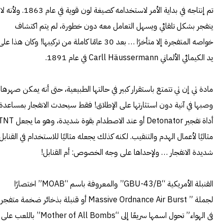
تم إنتاجه في بداية الأمر لاستخدامه كصيغة لون قوية في عام 1863. ولأنه لا
ينفجر بشكل تلقائي ويسهل التعامل معه دون خطورة، لم يتم اكتشاف
خواصه المتفجرة إلا متأخرًا … بعد 30 عامًا كاملة من تركيبها! وكان هذا عل
يد الكيمائي الألماني Carll Häussermann في عام 1891.
مادة تي إن تي تتمتع باستقرار كبير في حالتها الطبيعية، حتى أنه يمكن صهرها
وصبها في آنية دون استثارتها على الإطلاق! فقط سيحدث الانفجار بمساعدة
أداة تفجير Detonator أو عند الاصطدام بقوة شديدة، وهو ما 
مثاليًا لأعمال الهدم والتنقيب. لكنه كذلك يجعله مثاليًا للاستخدام في القنابل
شديدة الانفجار … ولإحداها على وجه الخصوص: أم القنابل!
القنبلة الأمريكية “GBU-43/B” والمعروفة باسم “MOAB” اختصارًا
لجملة ” Massive Ordnance Air Burst أو قنبلة بذخائر ضخمة متفج
فى الهواء” تحول اسمها سريعًا إلى “Mother of All Bombs” باللعب على