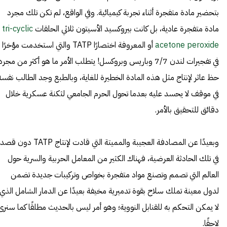
بتحضير مادة متفجرة أثناء تجربة كيميائية. وفي الواقع، لم تكن تلك مجرد
مادة متفجرة عادية، بل كانت بيروكسيد الأسيتون ثلاثي الحلقات
tri-cyclic
acetone peroxide
أو المعروفة اختصارًا TATP والتي استخدمت مؤخرًا
في تفجيرات لندن 7/7 وباريس وبروكسل! يتطلب الأمر ما هو أكثر من مجرد
حظ عاثر لإنتاج مثل هذه المادة الخطيرة للغاية، وبالطبع وجد الطالب نفسه
في موقف لا يحسد عليه بعدما تحول الحرم الجامعي لثكنة عسكرية خلال
دقائق للتحقيق بالأمر.
وبعيدًا عن المصادفة العجيبة والمميتة التي قادت لإنتاج TATP دون قصد
في تلك الحادثة العرضية، فهناك الكثير من المعامل الحربية والسرية حول
العالم التي تصمم وتصنع مواد متفجرة بخواص وتركيبات جديدة تضمن
لدول معينة تملك سلاح بقوة تدميرية مخيفة بعيدًا عن الدمار الشامل الذي
لا يمكن التحكم به للقنابل النووية؛ وهو أمر ليس بالحديث مطلقًا كما سنرى
لاحقًا.