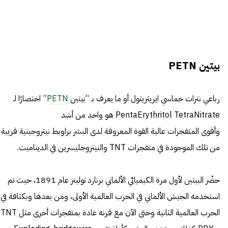
بيتين PETN
رباعي نترات خماسي ايريثريتول أو ما يعرف بـ “بيتين
PETN
” اختصارًا لـ
PentaErythritol TetraNitrate هو واحد من أشد
وأقوى المتفجرات عالية القوة المعروفة لدى البشر براوبط نيتروجينية قريبة
من تلك الموجودة في متفجرات TNT والنيتروجليسرين في الديناميت.
حضّر البيتين لأول مرة الكيميائي الألماني برنارد تولينز عام 1891، حيث تم
استخدمه الجيش الألماني في الحرب العالمية الأولى، ومن بعدها وبكثافة في
الحرب العالمية الثانية وحتى الآن مع قرنه عادة بمتفجرات أخرى مثل TNT