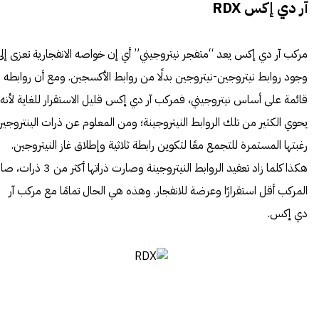
آر دي إكس RDX
مركب آر دي إكس يعد “متفجر نيتروجيني” أي إن خواصه الانفجارية تعزى إلى
وجود روابط نيتروجين-نيتروجين بدلًا من روابط الأكسجين. ومع أن روابطه
قائمة على أساس نيتروجيني، فمركب آر دي إكس قليل الاستقرار للغاية لأنه
يحوي الكثير من تلك الروابط النيتروجينة؛ ومن المعلوم عن ذرات الينتروجي
رغبتها المستمرة للتجمع معًا لتكوين رابطة ثلاثية وإطلاق غاز النيتروجين.
هكذا كلما زاد تعقيد الروابط النيتروجينة وصارت ذراتها أكثر من 3 ذرات،
المركب أقل استقرارًا وعرضة للانفجار. وهذه هي الحال تمامًا مع مركب آر
دي إكس.