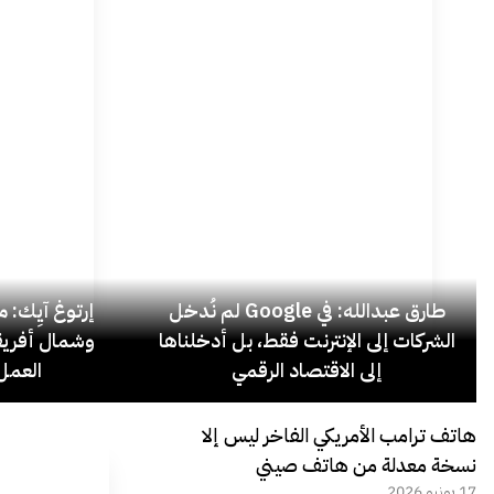
طارق عبدالله: في Google لم نُدخل
إرتوغ آيِك: 
الشركات إلى الإنترنت فقط، بل أدخلناها
وشمال أفريق
إلى الاقتصاد الرقمي
العمل 
هاتف ترامب الأمريكي الفاخر ليس إلا
نسخة معدلة من هاتف صيني
17 يونيو 2026