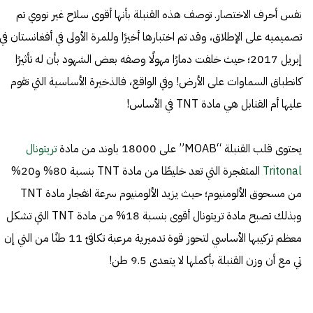
نفس أحرف الاختصار. توصف هذه القنبلة بأنها أقوى سلاح غير نووي تم
تصميميه على الإطلاق، وقد تم اختبارها أخيرًا وللمرة الأولى في أفغانستان في
إبريل 2017؛ حيث خلفت دمارًا مهولًا وصفه بعض الشهود بأن له تأثيرًا
كانطباق السماوات على الأرض! وفي الواقع، فالذخيرة الأساسية التي تقوم
عليها أم القنابل هي مادة TNT في الأساس!
يحتوى قلب القنبلة “MOAB” على 18000 باوند من مادة
تريتونال
Tritonal
المتفجرة التي تعد خليطًا من مادة TNT بنسبة 80% و20%
من مسحوق الألومنيوم؛ حيث يزيد الألومنيوم سرعة انفجار مادة TNT
وبذلك تصبح مادة تريتونال أقوى بنسبة 18% من مادة TNT التي تشكل
معظم تركيبها الأساسي لتحوز قوة تدميرية مرعبة تكافئ 11 طنًا من التي إن
تي مع أن وزن القنبلة بأكملها لا يتعدى 9.5 طن!