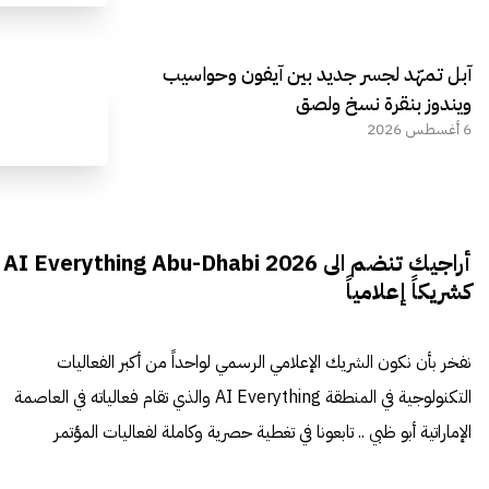
آبل تمهّد لجسر جديد بين آيفون وحواسيب
ويندوز بنقرة نسخ ولصق
6 أغسطس 2026
أراجيك تنضم الى AI Everything Abu-Dhabi 2026
كشريكاً إعلامياً
نفخر بأن نكون الشريك الإعلامي الرسمي لواحداً من أكبر الفعاليات
التكنولوجية في المنطقة AI Everything والذي تقام فعالياته في العاصمة
الإماراتية أبو ظبي .. تابعونا في تغطية حصرية وكاملة لفعاليات المؤتمر