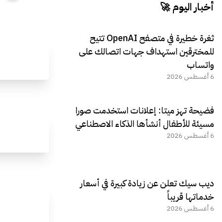
أخبار اليوم 🚀
ثغرة خطيرة في متصفح OpenAI تتيح
للمخترقين استهداف جهات اتصالك على
واتساب
6 أغسطس 2026
فضيحة تهز ميتا: إعلانات استخدمت صورا
مسيئة للأطفال أنشأها الذكاء الاصطناعي
6 أغسطس 2026
ديب سيك تعلن عن زيادة كبيرة في أسعار
خدماتها قريباً
6 أغسطس 2026