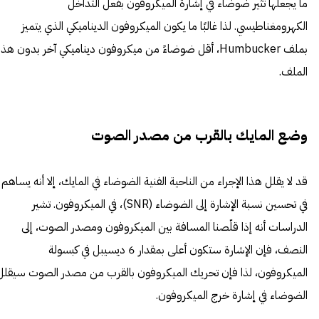
ما يجعلها تثير ضوضاء في إشارة الميكروفون بفعل التداخل
الكهرومغناطيسي. لذا غالبًا ما يكون الميكروفون الديناميكي الذي يتميز
بملف Humbucker، أقل ضوضاءً من ميكروفون ديناميكي آخر بدون هذا
الملف.
وضع المايك بالقرب من مصدر الصوت
قد لا يقلل هذا الإجراء من الناحية الفنية الضوضاء في المايك، إلا أنه يساهم
في تحسين نسبة الإشارة إلى الضوضاء (SNR)، في الميكروفون. تشير
الدراسات أنه إذا قلّصنا المسافة بين الميكروفون ومصدر الصوت، إلى
النصف، فإن الإشارة ستكون أعلى بمقدار 6 ديسيبل في كبسولة
الميكروفون، لذا فإن تحريك الميكروفون بالقرب من مصدر الصوت سيقلل
الضوضاء في إشارة خرج الميكروفون.