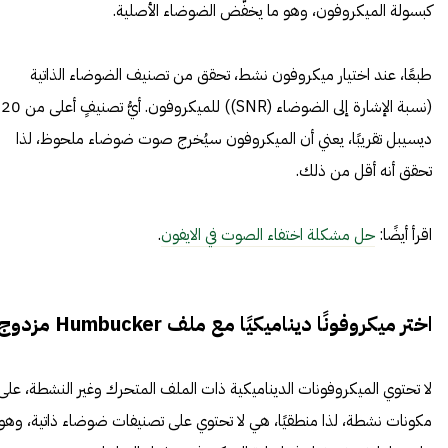
كبسولة الميكروفون، وهو ما يخفّض الضوضاء الأصلية.
طبعًا، عند اختيار ميكروفون نشط، تحقق من تصنيف الضوضاء الذاتية
(نسبة الإشارة إلى الضوضاء (SNR)) للميكروفون. أيُّ تصنيفٍ أعلى من 20
ديسيبل تقريبًا، يعني أن الميكروفون سيُخرج صوت ضوضاء ملحوظ، لذا
تحقق أنه أقل من ذلك.
اقرأ أيضًا:
حل مشكلة اختفاء الصوت في الايفون
.
اختر ميكروفونًا ديناميكيًا مع ملف Humbucker مزدوج
لا تحتوي الميكروفونات الديناميكية ذات الملف المتحرك وغير النشطة، على
مكونات نشطة، لذا منطقيًا، هي لا تحتوي على تصنيفات ضوضاء ذاتية، وهو