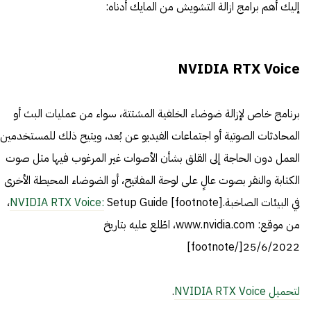
إليك أهم برامج ازالة التشويش من المايك أدناه:
NVIDIA RTX Voice
برنامج خاص لإزالة ضوضاء الخلفية المشتتة، سواء من عمليات البث أو
المحادثات الصوتية أو اجتماعات الفيديو عن بُعد، ويتيح ذلك للمستخدمين
العمل دون الحاجة إلى القلق بشأن الأصوات غير المرغوب فيها مثل صوت
الكتابة والنقر بصوت عالٍ على لوحة المفاتيح، أو الضوضاء المحيطة الأخرى
في البيئات الصاخبة.[footnote]
NVIDIA RTX Voice:
Setup Guide،
من موقع: www.nvidia.com، اطّلع عليه بتاريخ
25/6/2022[/footnote]
لتحميل NVIDIA RTX Voice
.