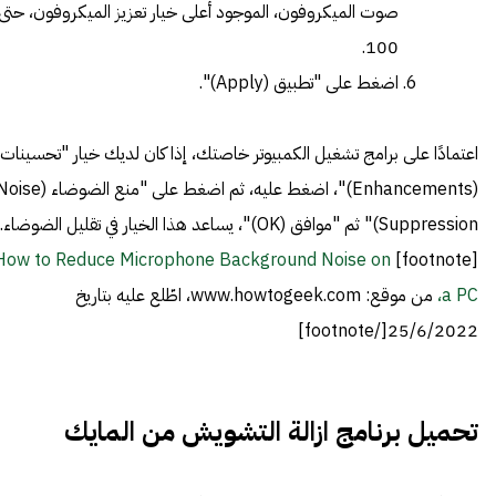
صوت الميكروفون، الموجود أعلى خيار تعزيز الميكروفون، حتى
100.
اضغط على "تطبيق (Apply)".
اعتمادًا على برامج تشغيل الكمبيوتر خاصتك، إذا كان لديك خيار "تحسينات
(Enhancements)"، اضغط عليه، ثم اضغط على "منع الضوضاء (
Suppression)" ثم "موافق (OK)"، يساعد هذا الخيار في تقليل الضوضاء.
How to Reduce Microphone Background Noise on
[footnote]
a PC،
من موقع: www.howtogeek.com، اطّلع عليه بتاريخ
25/6/2022[/footnote]
تحميل برنامج ازالة التشويش من المايك