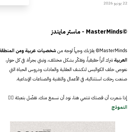
22 يونيو 2026
©MasterMinds - ماستر مايندز
MasterMinds© يقرّبك وجهاً لوجه من
شخصيات عربية ومن المنطقة
العربية
تترك أثراً حقيقياً، وتفكّر بشكل مختلف، وتبني بجرأة. في كل حوار،
نغوص خلف الكواليس لنكشف العقلية والعادات ودروس الحياة التي
صنعت رحلات استثنائية، في الأعمال والتقنية والصناعات الإبداعية.
إذا شعرت أن قصتك تنتمي هنا، نود أن نسمع منك. تفضّل بتعبئة 👈🏼
النموذج