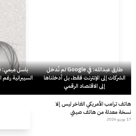
طارق عبدالله: في Google لم نُدخل
باسل ميمي: قل
الشركات إلى الإنترنت فقط، بل أدخلناها
السيبرانية رغم ا
إلى الاقتصاد الرقمي
هاتف ترامب الأمريكي الفاخر ليس إلا
نسخة معدلة من هاتف صيني
17 يونيو 2026