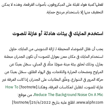
لفظها كمية هواء ثقيلة على الميكروفون، بأصوات الفرقعة، وهذه لا يمكن
التخفيف منها إلا باستخدام مرشح حماية.
استخدم المايك في بيئات هادئة أو عازلة للصوت
يجب أن نقلل الضوضاء المحيطة لـ ازالة التشويش من المايك. حاول
استخدام المايك في مكان معزز بعوازل للصوت؛ أن تكون الجدران مبطنة
بعازل، وذلك لخلق بيئة ميتة صوتيًا. مثلًا، في المباني، سجّل بعيدًا عن
المراوح ومضخات الحرارة والثلاجات، وفي الهواء الطلق، سجّل بعيدًا عن
حركة المرور في الشوارع، وعلّق البطانيات على الجدران إذا كانت الغرفة غير
عازلة للصوت، لتقليل انعكاسات الغرفة، وهكذا.[footnote]
How To
Reduce The Background Noise On A Mic
، من موقع:
www.alphr.com، اطّلع عليه بتاريخ 25/6/2022[/footnote]