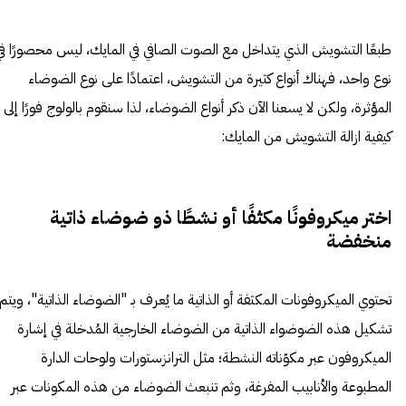
طبعًا التشويش الذي يتداخل مع الصوت الصافي في المايك، ليس محصورًا في
نوع واحد، فهناك أنواع كثيرة من التشويش، اعتمادًا على نوع الضوضاء
المؤثرة، ولكن لا يسعنا الآن ذكر أنواع الضوضاء، لذا سنقوم بالولوج فورًا إلى
كيفية ازالة التشويش من المايك:
اختر ميكروفونًا مكثفًا أو نشطًا ذو ضوضاء ذاتية
منخفضة
تحتوي الميكروفونات المكثفة أو الذاتية ما يُعرف بـ "الضوضاء الذاتية"، ويتم
تشكيل هذه الضوضواء الذاتية من الضوضاء الخارجية المُدخلة في إشارة
الميكروفون عبر مكوّناته النشطة؛ مثل الترانزستورات ولوحات الدارة
المطبوعة والأنابيب المفرغة، وثم تنبعث الضوضاء من هذه المكونات عبر