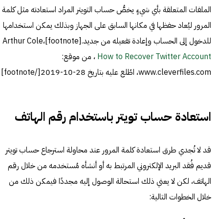
الملفات المتعلقة بأي شيءٍ يخصُّ حساب التويتر المراد استعادته مثل كلمة
المرور ليُعاد حفظها في مكانها السابق على الجهاز وبذلك يمكن استخدامها
للدخول إلى الحساب وإعادة تفعيله من جديد.[footnote]Arthur Cole،
How to Recover Twitter Account
، من موقع:
www.cleverfiles.com، اطّلع عليه بتاريخ 28-10-2019[/footnote]
استعادة حساب تويتر باستخدام رقم الهاتف
قد لا تُجدي طرق استعادة كلمة المرور عند محاولة استرجاع حساب تويتر
قديم فُقد البريد الإلكتروني المرتبط به أو أنشأه مُستخدمه من خلال رقم
الهاتف، لكن لا يعني ذلك استحالة الوصول إليه مجددًا فيمكن ذلك من
خلال الخطوات التالية: