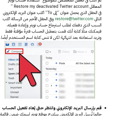
ثم اكتب في الحقل المخصص للموضوع “استعادة حساب تويتر
المعطّل Restore my deactivated Twitter account “
في الحقل الذي يحمل عنوان “إلى To” اكتب عنوان البريد الإلكتروني
التالي
restore@twitter.com
وفي الحقل الأخير من الرسالة اكتب
السبب الذي دفعك لطلب استرجاع حساب تويتر وإعادة تفعيله،
فيمكنك مثلًا كتابة أنك قمت بتعطيل الحساب فترةً مؤقتةً فقط
وتريد استعادته بعد انتهائها؛ لكن لا تنسَ كتابة اسم المستخدم أيضًا.
قم بإرسال البريد الإلكتروني وانتظر حتى يُعاد تفعيل الحساب
حالما تُرسل البريد الإلكتروني سيُدرج موقع تويتر اسمك ضمن قائمة