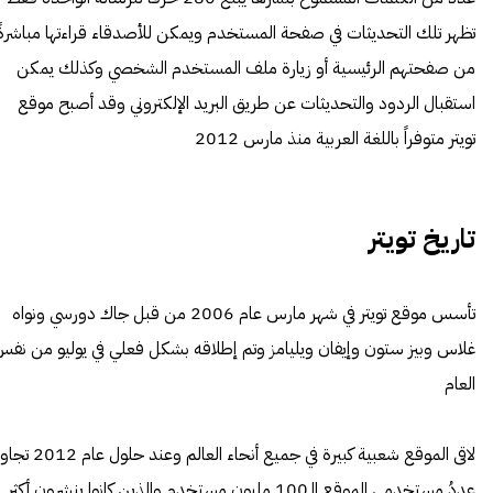
تظهر تلك التحديثات في صفحة المستخدم ويمكن للأصدقاء قراءتها مباشرةً
من صفحتهم الرئيسية أو زيارة ملف المستخدم الشخصي وكذلك يمكن
استقبال الردود والتحديثات عن طريق البريد الإلكتروني وقد أصبح موقع
تويتر متوفراً باللغة العربية منذ مارس 2012
تاريخ تويتر
تأسس موقع تويتر في شهر مارس عام 2006 من قبل جاك دورسي ونواه
غلاس وبيز ستون وإيفان ويليامز وتم إطلاقه بشكل فعلي في يوليو من نف
العام
لاقى الموقع شعبية كبيرة في جميع أنحاء العالم وعند حلول عام 2
عددُ مستخدمي الموقع الـ100 مليون مستخدم والذين كانوا ينشرون أكثر