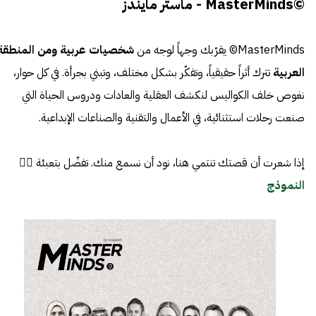
©MasterMinds - ماستر مايندز
MasterMinds© يقرّبك وجهاً لوجه من
شخصيات عربية ومن المنطقة
العربية
تترك أثراً حقيقياً، وتفكّر بشكل مختلف، وتبني بجرأة. في كل حوار،
نغوص خلف الكواليس لنكشف العقلية والعادات ودروس الحياة التي
صنعت رحلات استثنائية، في الأعمال والتقنية والصناعات الإبداعية.
إذا شعرت أن قصتك تنتمي هنا، نود أن نسمع منك. تفضّل بتعبئة 👈🏼
النموذج