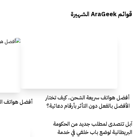
محمد بدوي من Falak Startups
يتحدث الى أراجيك خلال فعاليات Ai
يتحدثان ال
قوائم AraGeek الشهيرة
Egypt
Everything Egypt
أفضل هواتف سريعة الشحن.. كيف تختار
أفضل هواتف التصو
الأفضل بالفعل دون التأثر بأرقام دعائية؟
آبل تتصدى لمطلب جديد من الحكومة
البريطانية لوضع باب خلفي في خدمة