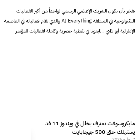
نفخر بأن نكون الشريك الإعلامي الرسمي لواحداً من أكبر الفعاليات
التكنولوجية في المنطقة AI Everything والذي تقام فعالياته في العاصمة
الإماراتية أبو ظبي .. تابعونا في تغطية حصرية وكاملة لفعاليات المؤتمر
مايكروسوفت تعترف بخلل في ويندوز 11 قد
يستهلك حتى 500 جيجابايت
7 يوليو 2026