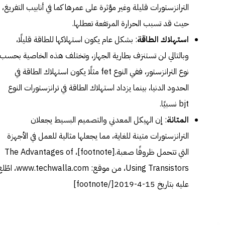
الترانزستورات قليلة وغير مؤثرة على عمرها كما في أنابيب التفريغ،
حيث قد تسبب الحرارة المرتفعة تعطلها.
استهلاك الطاقة
: بشكل عام يكون استهلاكها للطاقة قليلًا،
وبالتالي لن تستنزف بطارية الجهاز، وتختلف هذه الخاصية بحسب
نوع الترانزستور، ففي النوع fet مثلًا يكون استهلاك الطاقة في
الحدود الدنيا، بينما يزداد استهلاك الطاقة في ترانزستورات النوع
bjt نسبيًا.
المتانة
: إن الهيكل المعدني والتصميم البسيط يجعلان
الترانزستورات متينة للغاية، مما يجعلها مثالية للعمل في الأجهزة
التي تتحمل ظروفًا صعبة.[footnote]،
The Advantages of
Using Transistors
، من موقع: www.techwalla.com، ا
عليه بتاريخ 15-4-2019[/footnote]