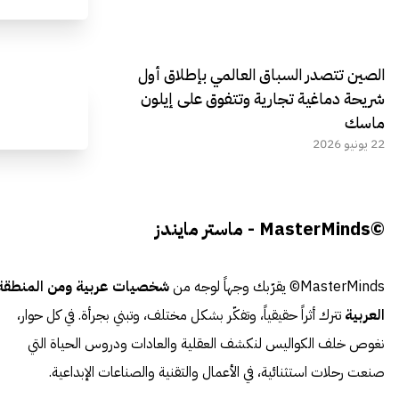
الصين تتصدر السباق العالمي بإطلاق أول
شريحة دماغية تجارية وتتفوق على إيلون
ماسك
22 يونيو 2026
©MasterMinds - ماستر مايندز
MasterMinds© يقرّبك وجهاً لوجه من
شخصيات عربية ومن المنطقة
العربية
تترك أثراً حقيقياً، وتفكّر بشكل مختلف، وتبني بجرأة. في كل حوار،
نغوص خلف الكواليس لنكشف العقلية والعادات ودروس الحياة التي
صنعت رحلات استثنائية، في الأعمال والتقنية والصناعات الإبداعية.