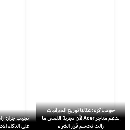
جومانا كرم: عدّلنا توزيع الميزانيات
لدعم متاجر Acer لأن تجربة اللمس ما
نجيب جرار: ر
زالت تحسم قرار الشراء
على الذكاء الاص