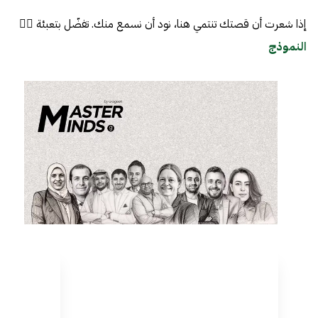
إذا شعرت أن قصتك تنتمي هنا، نود أن نسمع منك. تفضّل بتعبئة 👈🏼
النموذج