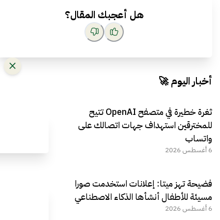
هل أعجبك المقال؟
أخبار اليوم 🚀
ثغرة خطيرة في متصفح OpenAI تتيح
للمخترقين استهداف جهات اتصالك على
واتساب
6 أغسطس 2026
فضيحة تهز ميتا: إعلانات استخدمت صورا
مسيئة للأطفال أنشأها الذكاء الاصطناعي
6 أغسطس 2026