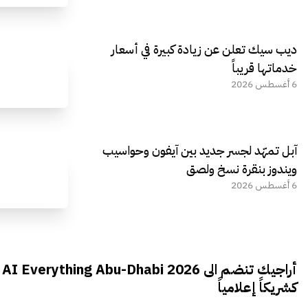
ديب سيك تعلن عن زيادة كبيرة في أسعار
خدماتها قريباً
6 أغسطس 2026
آبل تمهّد لجسر جديد بين آيفون وحواسيب
ويندوز بنقرة نسخ ولصق
6 أغسطس 2026
أراجيك تنضم الى AI Everything Abu-Dhabi 2026
كشريكاً إعلامياً