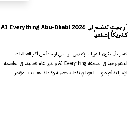
أراجيك تنضم الى AI Everything Abu-Dhabi 2026
كشريكاً إعلامياً
نفخر بأن نكون الشريك الإعلامي الرسمي لواحداً من أكبر الفعاليات
التكنولوجية في المنطقة AI Everything والذي تقام فعالياته في العاصمة
الإماراتية أبو ظبي .. تابعونا في تغطية حصرية وكاملة لفعاليات المؤتمر