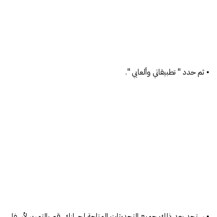
• ثم حدد " تطبيقاتي وألعابي ".
• ستجد بعد ذلك جميع التحديثات المتاحة لجهازك، قم بالتمرير لأسفل