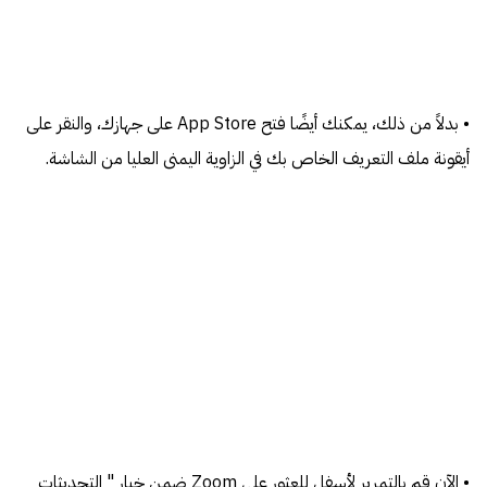
• بدلاً من ذلك، يمكنك أيضًا فتح App Store على جهازك، والنقر على
أيقونة ملف التعريف الخاص بك في الزاوية اليمنى العليا من الشاشة.
• الآن قم بالتمرير لأسفل للعثور على Zoom ضمن خيار " التحديثات