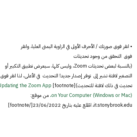
• انقر فوق صورتك / الأحرف الأولى في الزاوية اليمنى العليا، وانقر
فوق التحقق من وجود تحديثات
(بالنسبة لبعض تحديثات Zoom، وليس كلها، سيعرض تطبيق التكبير أو
التصغير لافتة تشير إلى توفر إصدار جديد! التحديث في الأعلى، لذا انقر فوق
تحديث في ذلك لافتة للتحديث)[footnote]
Updating the Zoom App
on Your Computer (Windows or Mac)،
من موقع:
it.stonybrook.edu، اطّلع عليه بتاريخ 23/06/2022[/footnote]