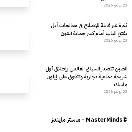
23 يونيو 2026
ثغرة غير قابلة للإصلاح في معالجات أبل
تفتح الباب أمام كسر حماية آيفون
23 يونيو 2026
الصين تتصدر السباق العالمي بإطلاق أول
شريحة دماغية تجارية وتتفوق على إيلون
ماسك
22 يونيو 2026
©MasterMinds - ماستر مايندز