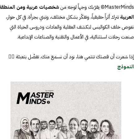
MasterMinds© يقرّبك وجهاً لوجه من
شخصيات عربية ومن المنطقة
العربية
تترك أثراً حقيقياً، وتفكّر بشكل مختلف، وتبني بجرأة. في كل حوار،
نغوص خلف الكواليس لنكشف العقلية والعادات ودروس الحياة التي
صنعت رحلات استثنائية، في الأعمال والتقنية والصناعات الإبداعية.
إذا شعرت أن قصتك تنتمي هنا، نود أن نسمع منك. تفضّل بتعبئة 👈🏼
النموذج