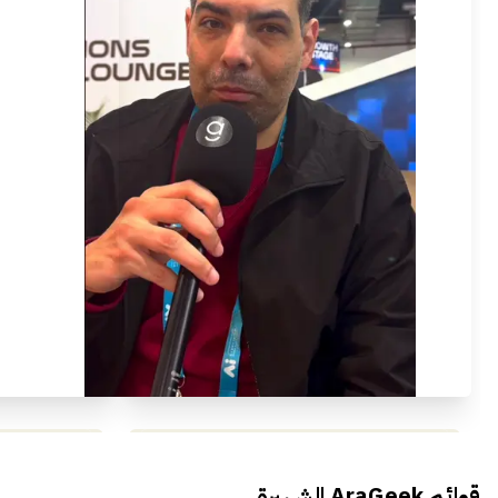
محمد بدوي من Falak Startups
يتحدث الى أراجيك خلال فعاليات Ai
يتحدثان ال
قوائم AraGeek الشهيرة