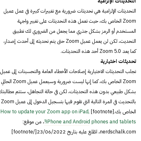
التحديثات الإلزامية
التحديثات الإلزامية هي تحديثات ضرورية مع تغييرات كبيرة في عمل عميل
Zoom الخاص بك، حيث تعمل هذه التحديثات على تغيير واجهة
المستخدم أو الرمز بشكل جذري مما يجعل من الضروري لك تطبيق
التحديث، لكن لن يعمل عميل Zoom حتى يتم تحديثه إلى أحدث إصدار،
كما يعد Zoom 5.0 أحد هذه التحديثات.
تحديثات اختيارية
تجلب التحديثات الاختيارية إصلاحات الأخطاء العامة والتحسينات إلى عميل
Zoom الخاص بك، كما إنها ليست ضرورية وسيعمل عميل Zoom الحالي
بشكل طبيعي بدون هذه التحديثات، لكن في حالة التجاهل، ستتم مطالبت
بالتحديث في المرة التالية التي تقوم فيها بتسجيل الدخول إلى عميل Zoom
الخاص بك.[footnote]
How to update your Zoom app on iPad,
iPhone and Android phones and tablets?
، من موقع:
nerdschalk.com، اطّلع عليه بتاريخ 23/06/2022[/footnote]