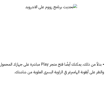
• بدلاً من ذلك، يمكنك أيضًا فتح متجر Play مباشرة على جهازك المحمول
والنقر على أيقونة الهامبرغر في الزاوية اليسرى العلوية من شاشتك.