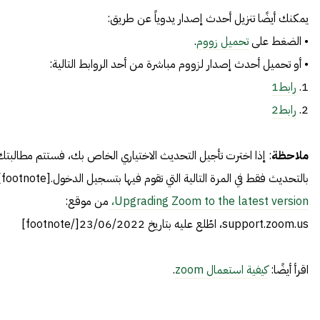
يمكنك أيضًا تنزيل أحدث إصدار يدوياً عن طريق:
• الضغط على
تحميل زووم
.
• أو تحميل أحدث إصدار لزووم مباشرة من أحد الروابط التالية:
1.
رابط1
2.
رابط2
ملاحظة
: إذا اخترت تأجيل التحديث الاختياري الخاص بك، فستتم مطالبتك
بالتحديث فقط في المرة التالية التي تقوم فيها بتسجيل الدخول.[footnote]
Upgrading Zoom to the latest version،
من موقع:
support.zoom.us، اطّلع عليه بتاريخ 23/06/2022[/footnote]
اقرأ أيضًا:
كيفية استعمال zoom
.