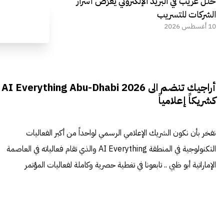
خلل غريب في البريد الإلكتروني يعرّض أسرار
الشركات للتسريب
10 أغسطس 2026
أراجيك تنضم الى AI Everything Abu-Dhabi 2026
كشريكاً إعلامياً
نفخر بأن نكون الشريك الإعلامي الرسمي لواحداً من أكبر الفعاليات
التكنولوجية في المنطقة AI Everything والذي تقام فعالياته في العاصمة
الإماراتية أبو ظبي .. تابعونا في تغطية حصرية وكاملة لفعاليات المؤتمر