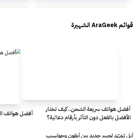
محمد بدوي من Falak Startups
يتحدث الى أراجيك خلال فعاليات Ai
يتحدثان ال
قوائم AraGeek الشهيرة
Egypt
Everything Egypt
أفضل هواتف سريعة الشحن.. كيف تختار
أفضل هواتف التصو
الأفضل بالفعل دون التأثر بأرقام دعائية؟
آبل تمهّد لجسر جديد بين آيفون وحواسيب