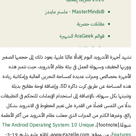
©MasterMinds - ماستر مايندز
مقابلات حصرية
قوائم AraGeek الشهيرة
مراجعات تقنية
تشهد أجهزة الأندرويد اليوم إقبالًا عاليًا عليها، يعود ذلك إلى حجمها الصغير
ووزنها الخفيف وسهولة العمل في بيئة نظام الأندرويد، حيث تتميز هذه
الأجهزة بخصائص وميزات عديدة كمساحة التخزين العالية وإمكانية زيادة
هذه المساحة عن طريق كرت ذاكرة SD، وإضافة لوحة مفاتيح بديلة
وتثبيتها بكل سهولة، بالإضافة إلى استخدام الإيماءات للتحكم في التطبيقات
بدلًا من اللمس فضلًا عن القدرة على تغيير الخطوط في الاندرويد بشكل
رائع، وغيرها الكثير من الميزات الذي جعلت نظام الأندرويد من أكثر الأنظمة
شيوعًا.[footnote]،
The Android Operating System: 10 Unique
Features
، من موقع: www.gazelle.com، اطّلع عليه بتاريخ 19-3-