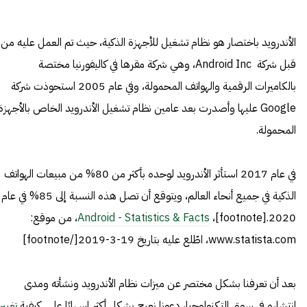
الأندرويد باختصار هو نظام تشغيل للأجهزة الذكية، حيث تم العمل عليه من
قبل شركة Android Inc، وهي شركة مقرها في كاليفورنيا مختصة
بالكاميرات الرقمية والهواتف المحمولة، وفي عام 2005 استحوذت شركة
Google عليها وأصدرت بعد عامين نظام تشغيل الأندرويد الخاص بالأجهزة
المحمولة.
في عام 2017 استأثر الأندرويد لوحده بأكثر من 80% من مبيعات الهواتف
الذكية في جميع أنحاء العالم، ويتوقع أن تصل هذه النسبة إلى 85% في عام
2020.[footnote]،
Android - Statistics & Facts
، من موقع:
www.statista.com، اطّلع عليه بتاريخ 19-3-2019[/footnote]
بعد أن تعرفنا بشكل مختصر عن ميزات نظام الأندرويد ونشأته ومدى
انتشاره في سوق التكنولوجيا، دعونا نعرج بشكل أكثر إسهابًا على كيفية
تغيير