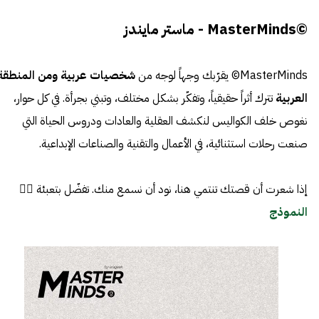
©MasterMinds - ماستر مايندز
MasterMinds© يقرّبك وجهاً لوجه من
شخصيات عربية ومن المنطقة
العربية
تترك أثراً حقيقياً، وتفكّر بشكل مختلف، وتبني بجرأة. في كل حوار،
نغوص خلف الكواليس لنكشف العقلية والعادات ودروس الحياة التي
صنعت رحلات استثنائية، في الأعمال والتقنية والصناعات الإبداعية.
إذا شعرت أن قصتك تنتمي هنا، نود أن نسمع منك. تفضّل بتعبئة 👈🏼
النموذج