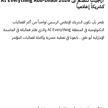
أراجيك تنضم الى AI Everything Abu-Dhabi 2026
كشريكاً إعلامياً
نفخر بأن نكون الشريك الإعلامي الرسمي لواحداً من أكبر الفعاليات
التكنولوجية في المنطقة AI Everything والذي تقام فعالياته في العاصمة
الإماراتية أبو ظبي .. تابعونا في تغطية حصرية وكاملة لفعاليات المؤتمر