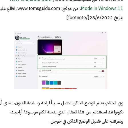
Mode in Windows 11
، من موقع: www.tomsguide.com، اطّلع ع
بتاريخ 28/6/2022[/footnote]
وفي الختام، يعتبر الوضع الداكن افضل نسبياً لراحة وسلامة العيون، نتمنى أن
تكونوا قد استفدتم من هذا المقال الذي بدمته لكم موسوعة أراجيك،
وتعرفتم على تفعيل الوضع الداكن في جوجل.