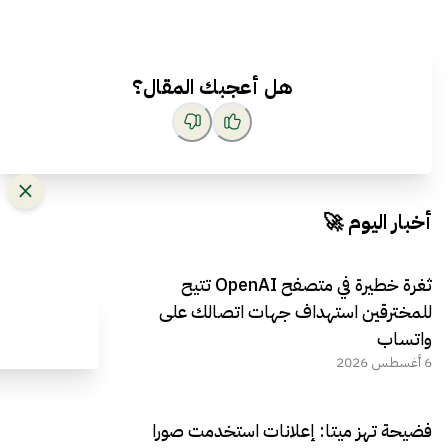
هل أعجبك المقال؟
أخبار اليوم 🚀
ثغرة خطيرة في متصفح OpenAI تتيح
للمخترقين استهداف جهات اتصالك على
واتساب
6 أغسطس 2026
فضيحة تهز ميتا: إعلانات استخدمت صورا