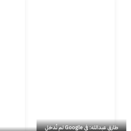
طارق عبدالله: في Google لم نُدخل