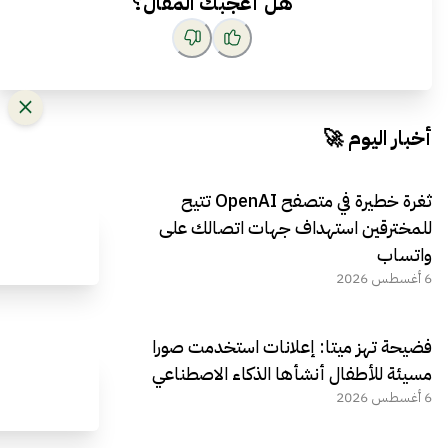
هل أعجبك المقال؟
أخبار اليوم 🚀
ثغرة خطيرة في متصفح OpenAI تتيح
للمخترقين استهداف جهات اتصالك على
واتساب
6 أغسطس 2026
فضيحة تهز ميتا: إعلانات استخدمت صورا
مسيئة للأطفال أنشأها الذكاء الاصطناعي
6 أغسطس 2026