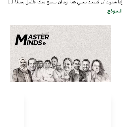
إذا شعرت أن قصتك تنتمي هنا، نود أن نسمع منك. تفضّل بتعبئة 👈🏼
النموذج