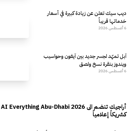
ديب سيك تعلن عن زيادة كبيرة في أسعار
خدماتها قريباً
6 أغسطس 2026
آبل تمهّد لجسر جديد بين آيفون وحواسيب
ويندوز بنقرة نسخ ولصق
6 أغسطس 2026
أراجيك تنضم الى AI Everything Abu-Dhabi 2026
كشريكاً إعلامياً