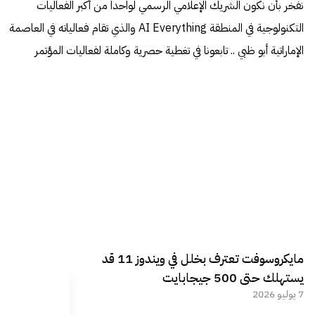
نفخر بأن نكون الشريك الإعلامي الرسمي لواحداً من أكبر الفعاليات
التكنولوجية في المنطقة AI Everything والذي تقام فعالياته في العاصمة
الإماراتية أبو ظبي .. تابعونا في تغطية حصرية وكاملة لفعاليات المؤتمر
مايكروسوفت تعترف بخلل في ويندوز 11 قد
يستهلك حتى 500 جيجابايت
7 يوليو 2026