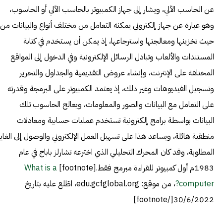
عن الحاسب الآلي، ويشار إلى جهاز الكمبيوتر بالحاسب الآلي أو الحاسوب،
وهو عبارة عن جهاز إلكتروني يمكنه التعامل من مختلف أنواع والبيانات من
حيث تخزينها ومعالجتها واسترجاعها، إذ يمكن أن يستخدم في كتابة
المستندات والألعاب وتبادل الرسائل الإلكترونية وفي الدخول إلى المواقع
المختلفة على الإنترنت، وإنشاء عروض التقديمية والجداول والتحرير
وتسجيل الفيديوهات وغير ذلك، إذ يعتمد الكمبيوتر على البرمجة وقدرته
على التعامل مع البيانات والصور والمعلومات، ويعالج الحاسوب تلك
البيانات بواسطة برامج إلكترونية تستخدم عمليات حسابية ومعادلات
منطقية هائلة، ويساعد هذا على تسهيل العمل الإلكتروني والوصول إلى الغاي
المطلوبة، وقد كان المحرك التحليلي الذي اخترعه تشارلز باباج في عام
1983م أول كمبيوتر للقراءة مبرمج فقط.[footnote]
What is a
computer?
، من موقع: edu.gcfglobal.org، اطّلع عليه بتاريخ
30/6/2022[/footnote]