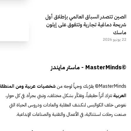
الصين تتصدر السباق العالمي بإطلاق أول
شريحة دماغية تجارية وتتفوق على إيلون
ماسك
22 يونيو 2026
©MasterMinds - ماستر مايندز
MasterMinds© يقرّبك وجهاً لوجه من
شخصيات عربية ومن المنطقة
العربية
تترك أثراً حقيقياً، وتفكّر بشكل مختلف، وتبني بجرأة. في كل حوار،
نغوص خلف الكواليس لنكشف العقلية والعادات ودروس الحياة التي
صنعت رحلات استثنائية، في الأعمال والتقنية والصناعات الإبداعية.