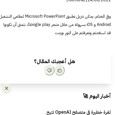
14/06/2022[/footnote]
وفي الختام، يمكن تنزيل تطبيق Microsoft PowerPoint لنظامي التشغي
Android و iOS بسهولة من خلال متجر Google play، نتمنى أن تكونوا
قد استفدتم وتعرفتم على البور بوينت
هل أعجبك المقال؟
أخبار اليوم 🚀
ثغرة خطيرة في متصفح OpenAI تتيح