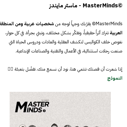
©MasterMinds - ماستر مايندز
MasterMinds© يقرّبك وجهاً لوجه من
شخصيات عربية ومن المنطقة
العربية
تترك أثراً حقيقياً، وتفكّر بشكل مختلف، وتبني بجرأة. في كل حوار،
نغوص خلف الكواليس لنكشف العقلية والعادات ودروس الحياة التي
صنعت رحلات استثنائية، في الأعمال والتقنية والصناعات الإبداعية.
إذا شعرت أن قصتك تنتمي هنا، نود أن نسمع منك. تفضّل بتعبئة 👈🏼
النموذج