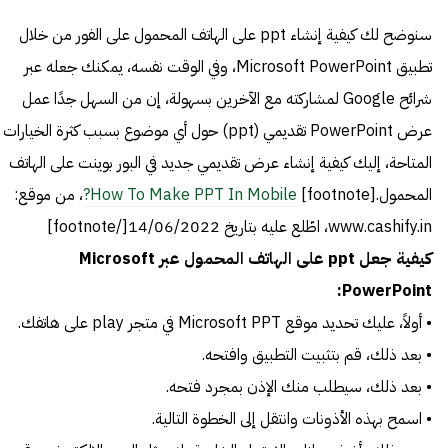
سنوضح لك كيفية إنشاء ppt على الهاتف المحمول على الفور من خلال
تطبيق Microsoft PowerPoint، وفي الوقت نفسه، يمكنك جعله عبر
شرائح Google لمشاركته مع الآخرين بسهولة، إن من السهل جدًا عمل
عرض PowerPoint تقديمي (ppt) حول أي موضوع بسبب كثرة الخيارات
المتاحة، إليك كيفية إنشاء عرض تقديمي جديد في البور بوينت على الهاتف
المحمول.[footnote]
How To Make PPT In Mobile?
، من موقع:
www.cashify.in، اطّلع عليه بتاريخ 14/06/2022[/footnote]
كيفية جعل ppt على الهاتف المحمول عبر Microsoft
PowerPoint:
• أولاً، عليك تحديد موقع Microsoft PPT في متجر play على هاتفك.
• بعد ذلك، قم بتثبيت التطبيق وافتحه.
• بعد ذلك، سيطلب منك الإذن بمجرد فتحه.
• اسمح بهذه الأذونات وانتقل إلى الخطوة التالية.