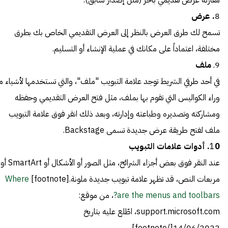
مقارنة عرض تقديمي بآخر (مثل إصدار سابق).
8
. عرض
تسمح لك طرق العرض بالنظر إلى العرض التقديمي الخاص بك بطرق
مختلفة، اعتماداً على مكانك في عملية الإنشاء أو التسليم.
9.
ملف
في أحد طرفي الشريط توجد علامة التبويب "ملف"، والتي تستخدمها لأشياء ما
وراء الكواليس التي تقوم بها بملف، مثل فتح العرض التقديمي وحفظه
ومشاركته وتصديره وطباعته وإدارته، وبعد ذلك انقر فوق علامة التبويب
ملف لفتح طريقة عرض جديدة تسمى Backstage.
0. أدوات علامات التبويب
1
عند النقر فوق بعض أجزاء الشرائح، مثل الصور أو الأشكال أو SmartArt أو
مربعات النص، قد تظهر علامة تبويب جديدة ملونة.[footnote]
Where
are the menus and toolbars?
، من موقع:
support.microsoft.com، اطّلع عليه بتاريخ