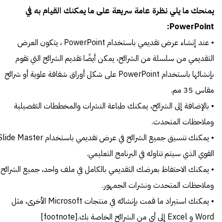
يمنحك ما يلي نظرة عامة سريعة على ما يمكنك القيام به في
PowerPoint:
• عند إنشاء عرض تقديمي باستخدام PowerPoint ، يتكون العرض
التقديمي من سلسلة من الشرائح، يمكن أيضًا تقديم الشرائح التي تقوم
بإنشائها باستخدام PowerPoint على شكل أوراق شفافة علوية أو شرائح
مقاس 35 مم.
• بالإضافة إلى الشرائح، يمكنك طباعة النشرات والمخططات التفصيلية
وملاحظات المتحدث.
• يمكنك تنسيق جميع الشرائح في عرض تقديمي باستخدام ide Master
القوي الذي سيتم تناوله في البرنامج التعليمي.
• يمكنك الاحتفاظ بعرضك التقديمي بالكامل في ملف واحد، جميع الشرائح
وملاحظات المتحدث ونشرات الجمهور.
• يمكنك استيراد ما قمت بإنشائه في منتجات Microsoft الأخرى، مثل
Word و Excel إلى أي من الشرائح الخاصة بك.[footnote]