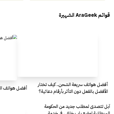
محمد بدوي من Falak Startups
يتحدث الى أراجيك خلال فعاليات Ai
يتحدثان ال
قوائم AraGeek الشهيرة
Egypt
Everything Egypt
أفضل هواتف سريعة الشحن.. كيف تختار
أفضل هواتف التصو
الأفضل بالفعل دون التأثر بأرقام دعائية؟
آبل تتصدى لمطلب جديد من الحكومة
البريطانية لوضع باب خلفي في خدمة