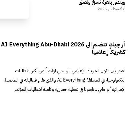
ويندوز بنقرة نسخ ولصق
6 أغسطس 2026
أراجيك تنضم الى AI Everything Abu-Dhabi 2026
كشريكاً إعلامياً
نفخر بأن نكون الشريك الإعلامي الرسمي لواحداً من أكبر الفعاليات
التكنولوجية في المنطقة AI Everything والذي تقام فعالياته في العاصمة
الإماراتية أبو ظبي .. تابعونا في تغطية حصرية وكاملة لفعاليات المؤتمر