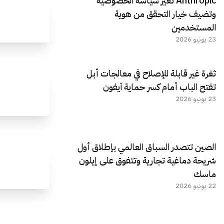
Anthropic تغيّر سياسة الخصوصية
وتضيف خيار التحقق من هوية
المستخدمين
23 يونيو 2026
ثغرة غير قابلة للإصلاح في معالجات أبل
تفتح الباب أمام كسر حماية آيفون
23 يونيو 2026
الصين تتصدر السباق العالمي بإطلاق أول
شريحة دماغية تجارية وتتفوق على إيلون
ماسك
22 يونيو 2026