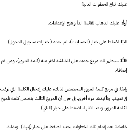
عليك اتباع الخطوات التالية:
أولًا: عليك الذهاب لقائمة ابدأ وفتح الإعدادات.
ثانيًا: اضغط على خيار (الحسابات)، ثم حدد ( خيارات تسجيل الدخول).
ثالثًا: سيظهر لك مربع جديد على للشاشة اختر منه (كلمة المرور)، ومن ثم
إضافة.
رابعًا: في مربع كلمة المرور المخصص لذلك، عليك إدخال الكلمة التي ترغب
في تعيينها وتأكيدها مرة أخرى، في حين أن المربع الثالث يتضمن كلمة تلميح
لكلمة المرور، وبعد الانتهاء اضغط على خيار (التالي).
خامسًا: بعد إتمام تلك الخطوات يجب الضغط على خيار (إنهاء)، وبذلك