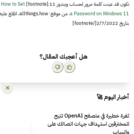
تكون قد عينت كلمة مرور لحساب ويندوز 11.[footnote]
How to Set
a Password on Windows 11،
من موقع: allthings.how، اطّلع علي
بتاريخ 2/7/2022[/footnote]
هل أعجبك المقال؟
أخبار اليوم 🚀
ثغرة خطيرة في متصفح OpenAI تتيح
للمخترقين استهداف جهات اتصالك على
واتساب