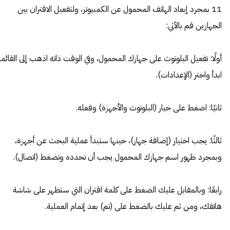
11 بمجرد إبعاد الهاتف المحمول عن الكمبيوتر، ولتفعيل الاقتران بين
الجهازين قم بالآتي:
أولًا: تفعيل البلوتوث على جهازك المحمول، وفي الوقت ذاته اذهب إلى القائمة
ابدأ واختر (الإعدادات).
ثانيًا: اضغط على خيار (البلوتوث والأجهزة) وفعله.
ثالثًا: يجب اختيار (إضافة جهاز)، حينها ستبدأ عملية البحث عن أجهزة،
وبمجرد ظهور اسم جهازك المحمول يجب أن تحدده وتضغط (اتصال).
رابعًا: وبالمقابل عليك الضغط على كلمة اقتران التي ستظهر على شاشة
هاتفك، ومن ثم عليك بالضغط على (تم) بعد إتمام العملية.