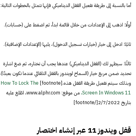
أما بالنسبة إلى طريقة تفعيل القفل الديناميكي فإنها تتمثل بالخطوات التالية:
أولًا: اذهب إلى الإعدادات من خلال قائمة ابدأ، ثم اضغط على (حسابات).
ثانيًا: ادخل إلى خيار (خيارات تسجيل الدخول)، يليها (الإعدادات الإضافية).
ثالثًا: سيظهر لك (القفل الديناميكي) عندها يجب أن تختاره، ثم ضع اشارة
تحديد ضمن مربع خيار (السماح لويندوز بالقفل التلقائي عندما تكون بعيدًا)،
وبذلك سيتم تفعيل طريقة القفل هذه.[footnote]
How To Lock The
Screen In Windows 11،
من موقع: www.alphr.com، اطّلع عليه
بتاريخ 2/7/2022[/footnote]
قفل ويندوز 11 عبر إنشاء اختصار