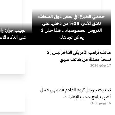
حمدي الطباع: في بعض دول المنطقة
تنفق الأسرة 35% من دخلها على
الدروس الخصوصية… هذا خلل لا
نجيب جرار: ر
يمكن تجاهله
على الذكاء الاص
هاتف ترامب الأمريكي الفاخر ليس إلا
نسخة معدلة من هاتف صيني
17 يونيو 2026
تحديث جوجل كروم القادم قد ينهي عمل
أشهر برامج حجب الإعلانات
16 يونيو 2026