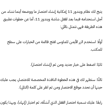
يتيح لك نظام ويندوز 11 إمكانية إنشاء اختصار ما ووضعه أينما تشاء، من
أجل استخدامه فيما بعد لقفل شاشة ويندوز 11، أما عن خطوات تطبيق
هذه الطريقة فهي تتمثل بالآتي:
أولًا: استخدم الزر الأيمن للماوس لفتح قائمة من الخيارات على سطح
للمكتب.
ثانيًا: اضغط على خيار جديد ومن ثم (إنشاء اختصار).
ثالثًا: ستظهر لك في هذه الخطوة النافذة المخصصة للاختصار، يجب عليك
حينها أن تحدد موقع الاختصار ومن ثم انقر على كلمة (التالي).
رابعًا: عليك تسمية اختصار القفل الذي أنشأته، ثم اختيار (إنهاء)، وبهذا يكون