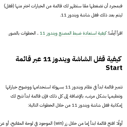
فبمجرد أن تضغطها معًا ستظهر لك قائمة من الخيارات اختر منها (قفل)
ليتم بعد ذلك قفل شاشة ويندوز 11.
اقرأ أيضًا:
كيفية استعادة ضبط المصنع ويندوز 11
.. الخطوات بالصور.
كيفية قفل الشاشة ويندوز 11 عبر قائمة
Start
تتميز قائمة ابدأ في نظام ويندوز 11 بسهولة استخدامها ووضوح خياراتها
وتنظيمها بشكل مرتب، بالإضافة إلى كل ذلك فإن قائمة ابدأ تتيح لك
إمكانية قفل شاشة ويندوز 11 من خلال الخطوات التالية:
أولًا: افتح قائمة ابدأ إما من خلال زر (win) الموجود في لوحة المفاتيح، أو ع