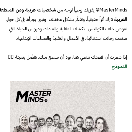
MasterMinds© يقرّبك وجهاً لوجه من
شخصيات عربية ومن المنطقة
العربية
تترك أثراً حقيقياً، وتفكّر بشكل مختلف، وتبني بجرأة. في كل حوار،
نغوص خلف الكواليس لنكشف العقلية والعادات ودروس الحياة التي
صنعت رحلات استثنائية، في الأعمال والتقنية والصناعات الإبداعية.
إذا شعرت أن قصتك تنتمي هنا، نود أن نسمع منك. تفضّل بتعبئة 👈🏼
النموذج