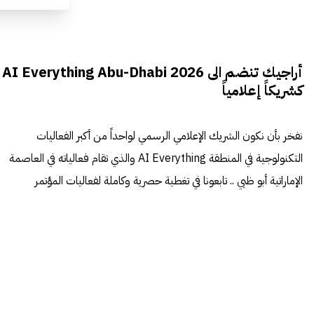
أراجيك تنضم الى AI Everything Abu-Dhabi 2026
كشريكاً إعلامياً
نفخر بأن نكون الشريك الإعلامي الرسمي لواحداً من أكبر الفعاليات
التكنولوجية في المنطقة AI Everything والذي تقام فعالياته في العاصمة
الإماراتية أبو ظبي .. تابعونا في تغطية حصرية وكاملة لفعاليات المؤتمر