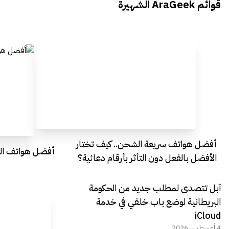
قوائم AraGeek الشهيرة
Egypt
Everything Egypt
أفضل هواتف سريعة الشحن.. كيف تختار
أفضل هواتف التصو
الأفضل بالفعل دون التأثر بأرقام دعائية؟
آبل تتصدى لمطلب جديد من الحكومة
البريطانية لوضع باب خلفي في خدمة
iCloud
4 أغسطس 2026