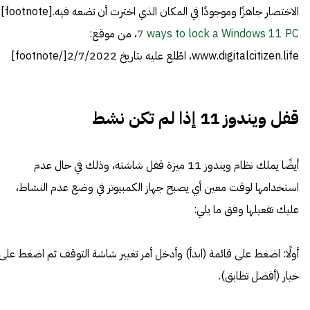
الاختصار جاهزًا وموجودًا في المكان الذي اخترت أن تضعه فيه.[footnote]
7 ways to lock a Windows 11 PC
، من موقع:
www.digitalcitizen.life، اطّلع عليه بتاريخ 2/7/2022[/footnote]
قفل ويندوز 11 إذا لم تكن نشط
أيضًا يملك نظام ويندوز 11 ميزة قفل شاشته، وذلك في حال عدم
استخدامها لوقت معين أي يصبح جهاز الكمبيوتر في وضع عدم النشاط،
عليك تفعيلها وفق ما يلي:
أولًا: اضغط على قائمة (ابدأ) وأدخل أمر تغيير شاشة التوقف ثم اضغط على
خيار (أفضل تطابق).