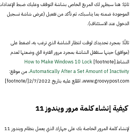
ثانيًا: هنا سيظهر لك المربع الخاص بشاشة التوقف وعليك ضبط الإعدادات
الموجودة ضمنه بما يناسبك، ثم تأكد من تفعيل (عرض شاشة تسجيل
الدخول عند الاستئناف).
ثالثًا: بمجرد تحديدك لوقت انتظار الشاشة الذي ترغب به، اضغط على
(موافق) حينها ستقفل الشاشة بمجرد مرور الفترة التي وضعتها لعدم
النشاط.[footnote]
How to Make Windows 10 Lock
Automatically After a Set Amount of Inactivity،
من موقع:
www.groovypost.com، اطّلع عليه بتاريخ 2/7/2022[/footnote]
كيفية إنشاء كلمة مرور ويندوز 11
لإنشاء كلمة المرور الخاصة بك على جهازك الذي يعمل بنظام ويندوز 11