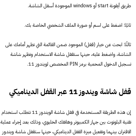
طريق أيقونة start أو windows الموجودة أسفل الشاشة.
ثانيًا: اضغط على اسم أو صورة الملف الشخصي الخاصة بك.
ثالثًا: ابحث عن خيار (قفل) الموجود ضمن القائمة التي تظهر أمامك على
الشاشة، واضغط عليه، حينها ستقفل شاشة الاستخدام وتظهر شاشة
تسجيل الدخول المحمية برمز PIN المخصص لويندوز 11.
قفل شاشة ويندوز 11 عبر القفل الديناميكي
إن هذه الطريقة المستخدمة في قفل شاشة الويندوز 11 تتطلب استخدام
تقنية البلوتوث بين جهاز الكمبيوتر وهاتفك الخليوي، وذلك بعد إجراء عملية
الاقتران بينهما وتفعيل ميزة القفل الديناميكي، حينها ستقفل شاشة ويندوز