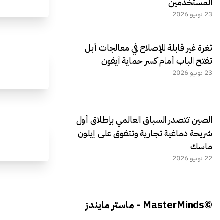
المستخدمين
23 يونيو 2026
ثغرة غير قابلة للإصلاح في معالجات أبل
تفتح الباب أمام كسر حماية آيفون
23 يونيو 2026
الصين تتصدر السباق العالمي بإطلاق أول
شريحة دماغية تجارية وتتفوق على إيلون
ماسك
22 يونيو 2026
©MasterMinds - ماستر مايندز