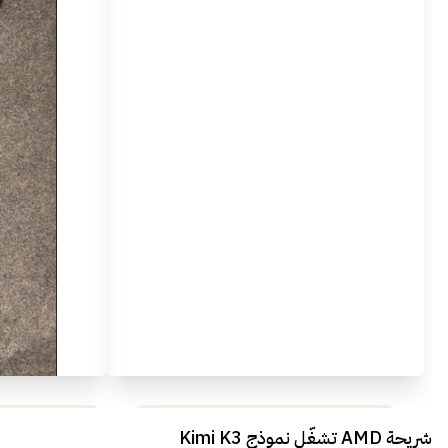
مراجعة شاملة لعملاق الألعاب
استعراض لأ
شريحة AMD تشغّل نموذج Kimi K3