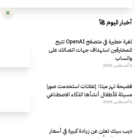
أخبار اليوم 🚀
ثغرة خطيرة في متصفح OpenAI تتيح
للمخترقين استهداف جهات اتصالك على
واتساب
6 أغسطس 2026
فضيحة تهز ميتا: إعلانات استخدمت صورا
مسيئة للأطفال أنشأها الذكاء الاصطناعي
6 أغسطس 2026
ديب سيك تعلن عن زيادة كبيرة في أسعار