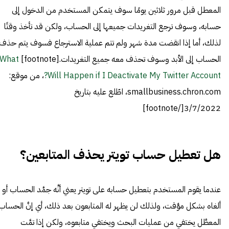
المعطل قبل مرور ثلاثين يومًا سوف يتمكن المستخدم من الدخول إلى
حسابه، وسوف ترجع التغريدات جميعها إلى الحساب، ولكن قد تأخذ وقتًا
لذلك، أما إذا انقضت مدة شهر ولم تتم عملية الاسترجاع فسوف يتم حذف
الحساب إلى الأبد وسوف تحذف معه جميع التغريدات.[footnote]
What
Will Happen if I Deactivate My Twitter Account?
، من موقع:
smallbusiness.chron.com، اطّلع عليه بتاريخ
3/7/2022[/footnote]
هل تعطيل حساب تويتر يحذف المتابعين؟
عندما يقوم المستخدم بتعطيل حسابه على تويتر يعني أنَّه جمَّد الحساب أو
ألغاه بشكل مؤقت، ولذلك لن يظهر له المتابعون بعد ذلك، أي إنَّ الحساب
المعطَّل يختفي من عمليات البحث ويختفي متابعوه، ولكن إذا تمَّت