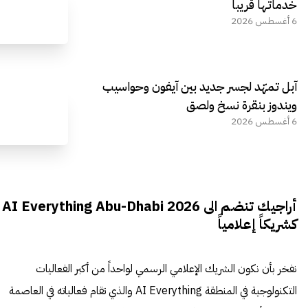
خدماتها قريباً
6 أغسطس 2026
آبل تمهّد لجسر جديد بين آيفون وحواسيب
ويندوز بنقرة نسخ ولصق
6 أغسطس 2026
أراجيك تنضم الى AI Everything Abu-Dhabi 2026
كشريكاً إعلامياً
نفخر بأن نكون الشريك الإعلامي الرسمي لواحداً من أكبر الفعاليات
التكنولوجية في المنطقة AI Everything والذي تقام فعالياته في العاصمة