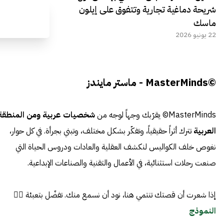
شريحة دماغية تجارية وتتفوق على إيلون
ماسك
22 يونيو 2026
©MasterMinds - ماستر مايندز
MasterMinds© يقرّبك وجهاً لوجه من
شخصيات عربية ومن المنطقة
العربية
تترك أثراً حقيقياً، وتفكّر بشكل مختلف، وتبني بجرأة. في كل حوار،
نغوص خلف الكواليس لنكشف العقلية والعادات ودروس الحياة التي
صنعت رحلات استثنائية، في الأعمال والتقنية والصناعات الإبداعية.
إذا شعرت أن قصتك تنتمي هنا، نود أن نسمع منك. تفضّل بتعبئة 👈🏼
النموذج