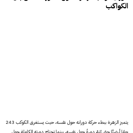
الكواكب
يتميز الزهرة ببطء حركة دورانه حول نفسه، حيث يستغرق الكوكب 243
يومًا أرضيًّا حتى يُتمّ دورةً حول نفسه، بينما تحتاج دورته الكاملة حول