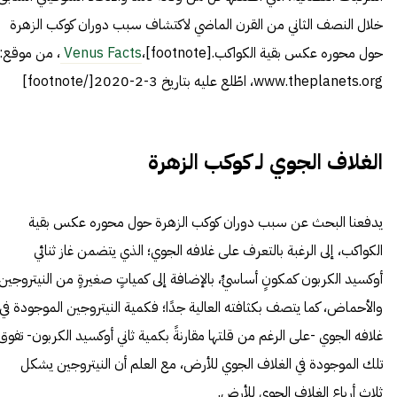
خلال النصف الثاني من القرن الماضي لاكتشاف سبب دوران كوكب الزهرة
حول محوره عكس بقية الكواكب.[footnote]،
Venus Facts
، من موقع:
www.theplanets.org، اطّلع عليه بتاريخ 3-2-2020[/footnote]
الغلاف الجوي لـ كوكب الزهرة
يدفعنا البحث عن سبب دوران كوكب الزهرة حول محوره عكس بقية
الكواكب، إلى الرغبة بالتعرف على غلافه الجوي؛ الذي يتضمن غاز ثنائي
أوكسيد الكربون كمكونٍ أساسيٍّ، بالإضافة إلى كمياتٍ صغيرةٍ من النيتروجين
والأحماض، كما يتصف بكثافته العالية جدًا؛ فكمية النيتروجين الموجودة في
غلافه الجوي -على الرغم من قلتها مقارنةً بكمية ثاني أوكسيد الكربون- تفوق
تلك الموجودة في الغلاف الجوي للأرض، مع العلم أن النيتروجين يشكل
ثلاث أرباع الغلاف الجوي للأرض.