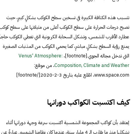
تتسبب هذه الكثافة الكبيرة في تسخين سطح الكوكب بشكلٍ كبيرٍ، حيث
تصبح درجات الحرارة على سطح الكوكب أعلى من مثيلاتها على سطح كوكب
عطارد الأقرب للشمس، وتشكل السحابة الكربونية التي تغطي الكوكب حاجزًا
يمنع رؤية السطح بشكلٍ مباشرٍ، كما يحمي الكوكب من المذنبات الصغيرة
التي تدخل مجاله الجوي.[footnote]،
Venus' Atmosphere:
Composition, Climate and Weather
، من موقع:
www.space.com، اطّلع عليه بتاريخ 3-2-2020[/footnote]
كيف اكتسبت الكواكب دورانها
يُعتقد بأن كواكب المجموعة الشمسية اكتسبت سرعة وجهة دورانها أثناء
تشكلها منذ ما يقارب الـ 4 مليار سنة، عندما كان نظامنا الشمسي عبارةً عن