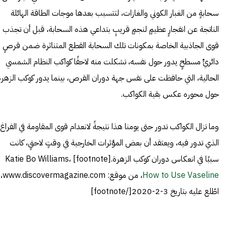
سحابةٍ من الغبار الكوني والغازات، لتتسبب بعدها موجات الطاقة الهائلة
الناتجة عن انفجارٍ عظيمٍ لنجمٍ قريبٍ بتداعي هذه السحابة، قبل أن تجذب
قوى الجاذبية الخاصة بمكونات تلك السحابة القطع المتناثرة ضمن قرصٍ
دائريٍّ مسطحٍ يدور حول نفسه، تشكلت منه لاحقًا كواكب النظام الشمسي
الحالية، التي حافظت على نفس جهة دوران القرص، بينما يدور كوكب الزهرة
حول محوره عكس بقية الكواكب.
وما تزال الكواكب تدور حتى يومنا هذا نتيجةً لانعدام قوى المقاومة في الفراغ
الذي تدور فيه، ويعتقد أن بعض المؤثرات الخارجية في وقتٍ لاحقٍ، كانت
سببًا في انعكاس دوران كوكب الزهرة.[footnote] Katie Bo Williams،
How to Use Vaseline
، من موقع: www.discovermagazine.com،
اطّلع عليه بتاريخ 3-2-2020[/footnote]