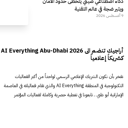
ذكاء اصطناعي صيني يتخطى حدود الأمان
ويثير ضجة في عالم التقنية
9 أغسطس 2026
أراجيك تنضم الى AI Everything Abu-Dhabi 2026
كشريكاً إعلامياً
نفخر بأن نكون الشريك الإعلامي الرسمي لواحداً من أكبر الفعاليات
التكنولوجية في المنطقة AI Everything والذي تقام فعالياته في العاصمة
الإماراتية أبو ظبي .. تابعونا في تغطية حصرية وكاملة لفعاليات المؤتمر