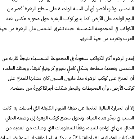
الشمس لوقتٍ أقصر؛ أي أن السنة الواحدة على سطح الزهرة أقصر من
اليوم الواحد على الأرض. كما يدور كوكب الزهرة حول محوره عكس بقية
الكواكب في المجموعة الشمسية؛ حيث تشرق الشمس على الزهرة من جهة
الغرب وتغرب من جهة الشرق.
يُعتبر الزهرة أكثر الكواكب سخونةً في المجموعة الشمسية؛ نتيجةً لقربه من
الشمس وتغطية سطحه بشكلٍ كاملٍ بغيومٍ كربونيةٍ كثيفة، ويعتقد العلماء
أن المناخ على كوكب الزهرة منذ ملايين السنين كان مشابهًا للمناخ على
كوكب الأرض، وأن المحيطات والبحار شكلت أجزاءًا كبيرةً من سطحه.
إلا أن الحرارة العالية الناتجة عن طبقة الغيوم الكثيفة التي أحاطت به؛ كانت
السبب في تبخّر هذه المياه، وتحول سطح كوكب الزهرة إلى وضعه الحالي
الخالي من أي تواجدٍ للمياه، وفقًا للمعلومات التي وصلت من العديد من
المركبات الفضائية، التي أطلقتها كلٌ من وكالة ناسا والاتحاد السوفيتي السابق