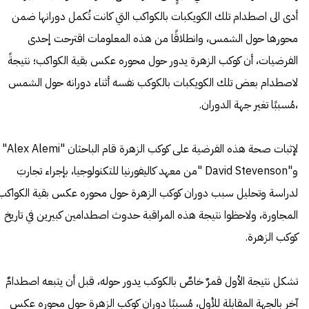
أدى الى اصطدام تلك الكويكبات بالكواكب التي كانت تُكمل دورانها ضمن
محورها حول الشمس، وانطلاقًا من هذه المعلومات اقترحت إحدى
الفرضيات، أن كوكب الزهرة يدور حول محوره عكس بقية الكواكب؛ نتيجةً
لاصطدام بعض تلك الكويكبات بالكوكب نفسه أثناء دورانه حول الشمس
،مُسببًا تغير جهة الدوران.
لإثبات صحة هذه الفرضية على كوكب الزهرة قام الباحثان "Alex Alemi"
و"David Stevenson "من معهد كاليفورنيا للتكنولوجيا، بإجراء تجاربَ
لدراسة وتحليل سبب دوران كوكب الزهرة حول محوره عكس بقية الكواكب
المجاورة، ولاحظوا نتيجة هذه المراقبة حدوث اصطدامين كبيرين في تاريخ
كوكب الزهرة.
تشكل نتيجة الأول قمرٌ خاصٌ بالكوكب يدور حوله، قبل أن يتبعه اصطدامٌ
آخر بالجهة المقابلة للأول، مُسببًا دوران كوكب الزهرة حول محوره عكس