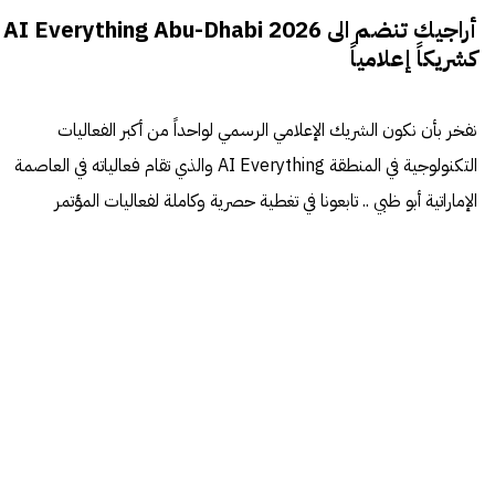
أراجيك تنضم الى AI Everything Abu-Dhabi 2026
كشريكاً إعلامياً
نفخر بأن نكون الشريك الإعلامي الرسمي لواحداً من أكبر الفعاليات
التكنولوجية في المنطقة AI Everything والذي تقام فعالياته في العاصمة
الإماراتية أبو ظبي .. تابعونا في تغطية حصرية وكاملة لفعاليات المؤتمر