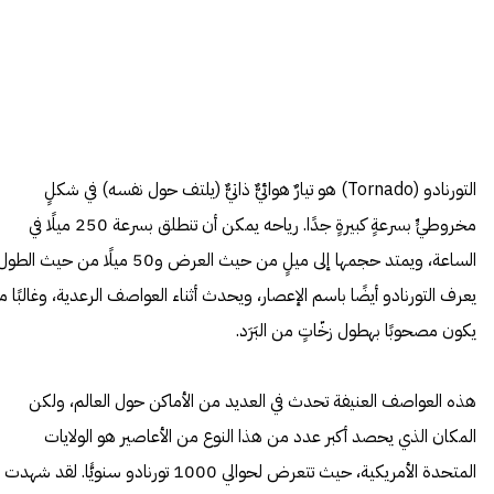
التورنادو (Tornado) هو تيارٌ هوائيٌّ ذاتيٌّ (يلتف حول نفسه) في شكلٍ
مخروطيٍّ بسرعةٍ كبيرةٍ جدًا. رياحه يمكن أن تنطلق بسرعة 250 ميلًا في
الساعة، ويمتد حجمها إلى ميلٍ من حيث العرض و50 ميلًا من حيث الط
يعرف التورنادو أيضًا باسم الإعصار، ويحدث أثناء العواصف الرعدية، وغالبًا ما
يكون مصحوبًا بهطول زخّاتٍ من البَرَد.
هذه العواصف العنيفة تحدث في العديد من الأماكن حول العالم، ولكن
المكان الذي يحصد أكبر عدد من هذا النوع من الأعاصير هو الولايات
المتحدة الأمريكية، حيث تتعرض لحوالي 1000 تورنادو سنويًّا. لقد شهدت