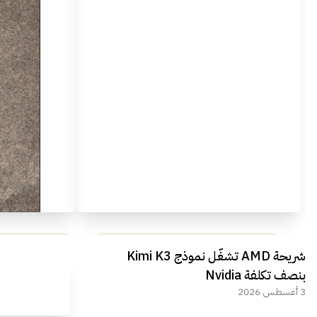
مراجعة شاملة لعملاق الألعاب
استعراض لأ
شريحة AMD تشغّل نموذج Kimi K3
الجديد REDMAGIC 11 AIR
بنصف تكلفة Nvidia
3 أغسطس 2026