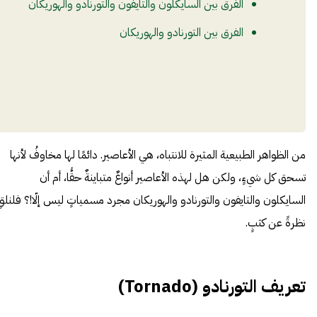
الفرق بين السايكلون والتايفون والتورنادو والهوريكان
الفرق بين التورنادو والهوريكان
من الظواهر الطبيعية المثيرة للانتباه، هي
الأعاصير
. دائمًا لها مخاوفُ لأنها
تسحق كل شيءٍ، ولكن هل لهذه الأعاصير أنواعٌ متباينةٌ حقًّا، أم أن
السايكلون والتايفون والتورنادو والهوريكان مجرد مسمياتٍ ليس إلّا!؟ فلنلقِ
نظرةً عن كثبٍ.
تعريف التورنادو (Tornado)