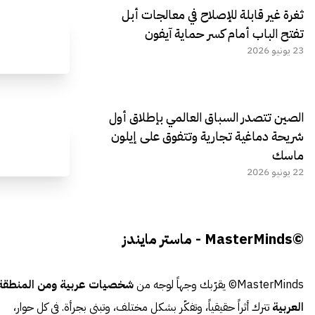
ثغرة غير قابلة للإصلاح في معالجات أبل
تفتح الباب أمام كسر حماية آيفون
23 يونيو 2026
الصين تتصدر السباق العالمي بإطلاق أول
شريحة دماغية تجارية وتتفوق على إيلون
ماسك
22 يونيو 2026
©MasterMinds - ماستر مايندز
MasterMinds© يقرّبك وجهاً لوجه من
شخصيات عربية ومن المنطقة
العربية
تترك أثراً حقيقياً، وتفكّر بشكل مختلف، وتبني بجرأة. في كل حوار،