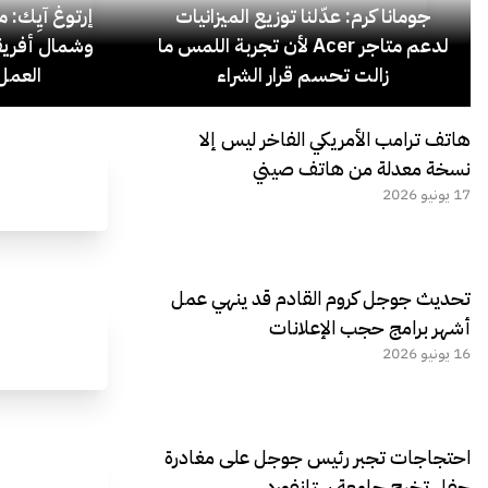
جومانا كرم: عدّلنا توزيع الميزانيات
إرتوغ آيِك: 
لدعم متاجر Acer لأن تجربة اللمس ما
وشمال أفريق
زالت تحسم قرار الشراء
العمل 
هاتف ترامب الأمريكي الفاخر ليس إلا
نسخة معدلة من هاتف صيني
17 يونيو 2026
تحديث جوجل كروم القادم قد ينهي عمل
أشهر برامج حجب الإعلانات
16 يونيو 2026
احتجاجات تجبر رئيس جوجل على مغادرة
حفل تخرج جامعة ستانفورد