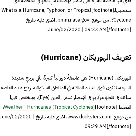
يعني أنها عاصفةٌ قادرةٌ على تدمير وإحداث آثارٍ بالغةٍ في المنطقة التي
ستصيبها.[footnote]
What is a Hurricane, Typhoon, or Tropical
Cyclone?
، من موقع: pmm.nasa.gov، اطّلع عليه بتاريخ
June/02/2020 | 09:33 AM[/footnote].
تعريف الهوريكان (Hurricane)
الهوريكان (Hurricane) هي عاصفةٌ دورانيةٌ كبيرةٌ، تأتي برياحٍ شديدة
السرعة، تتكون فوق المياه الدافئة في المناطق الاستوائية. رياح هذه العاصفة
ساكنة في نقطةٍ مركزيةٍ في الإعصار تسمى العين (Eye)، وينخفض فيها
الضغط.[footnote]
Weather - Hurricanes (Tropical Cyclones)
،
من موقع: www.ducksters.com، اطّلع عليه بتاريخ June/02/2020 
09:29 AM[/footnote].