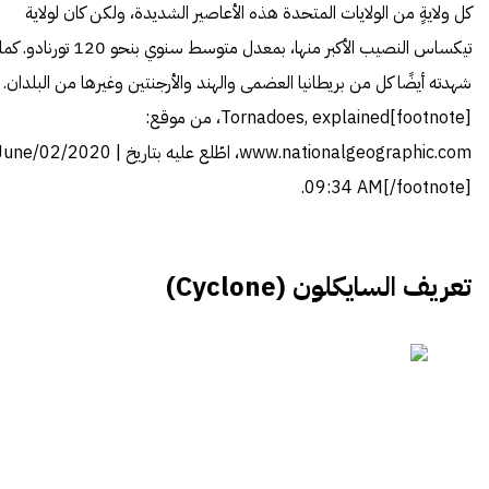
كل ولايةٍ من الولايات المتحدة هذه الأعاصير الشديدة، ولكن كان لولاية
تيكساس النصيب الأكبر منها، بمعدل متوسط سنوي بنحو 120 تورنادو. كما
شهدته أيضًا كل من بريطانيا العضمى والهند والأرجنتين وغيرها من البلدان.
[footnote]
Tornadoes, explained
، من موقع:
www.nationalgeographic.com، اطّلع عليه بتاريخ une/02/2020
09:34 AM[/footnote].
تعريف السايكلون (Cyclone)