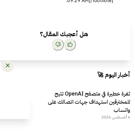
09:29 AM[/footnote].
هل أعجبك المقال؟
أخبار اليوم 🚀
ثغرة خطيرة في متصفح OpenAI تتيح
للمخترقين استهداف جهات اتصالك على
واتساب
6 أغسطس 2026