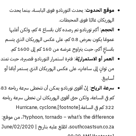
موقع الحدوث
: يحدث التورنادو فوق اليابسة، بينما يحدث
الهوريكان غالبًا فوق المحيطات.
الحجم
: أكبر تورنادو تم رصده كان باتساع 4 كم، ولكن أغلبها
عمومًا يكون بعرض 0.8 كم، على عكس الهوريكان الذي يتسم
باتساعٍ أكبر، حيث يتراوح عرضه من 160 كم إلى 1600 كم.
العمر أو الاستمراريّة
: فترة استمرار التورنادو قصيرة، حيث تمتد
من ثوانٍ إلى ساعاتٍ، على عكس الهوريكان الذي يستمر أيامًا أو
أسابيعَ.
سرعة الرياح
: إنّ أقوى تورنادو يمكن أن تتخطى سرعة
كم في الساعة، ولكن حتى أقوى الهوريكان لن تخطى سرعة رياحه
322 كم في الساعة.[footnote]
Hurricane, cyclone,
typhoon, tornado – what’s the difference?
، من موقع:
southcoastsun.co.za، اطّلع عليه بتاريخ June/02/2020 |