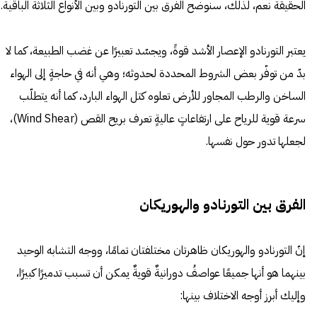
الحقيقة نعم، لذلك، سنوضح الفرق بين التورنادو وبين الأنواع الثلاثة الباقية.
يعتبر التورنادو الإعصار الأشد قوةً، ويجسّد تعبيرًا عن غضب الطبيعة، كما لا
بدّ من توفّر بعض الشروط المحددة لحدوثه؛ وهي أنه في حاجةٍ إلى الهواء
الساخن والرطب المجاور للأرض تعلوه كتل الهواء البارد، كما أنه يتطلّب
سرعة قوية للرياح على ارتفاعاتٍ عاليةٍ تعرف بريح القص (Wind Shear)،
لجعلها تدور حول نفسها.
الفرق بين التورنادو والهوريكان
إنّ التورنادو والهوريكان ظاهرتان مختلفتان تمامًا، ووجه التشابه الوحيد
بينهما هو أنها جميعًا عواصفُ دورانيةٌ قويةٌ يمكن أن تسبب تدميرًا كبيرًا،
وإليك أبرز أوجه الاختلاف بينها: