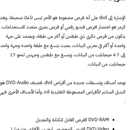
الإشارة إلى dvd على أنه قرص مضغوط هو الآخر ليس ادّعاءً صحيحًا، وهذا
الرمز هو اختصار لقرص فيديو رقمي أو قرص بصري متعدد الاستخدامات،
يتكون من قرص دائري ذي طبقتين أو أكثر من طبقة، ويعتمد على جهة
واحدة أو أكثر في تخزين البيانات، بحيث يتسع مع طبقة واحدة وجهة واحدة
إلى 4.7 جيجابايت من البيانات، ويتسع مع طبقتين وجهتين لنحو 17
جيجابايت من البيانات.
توجد أصناف وتنسيقات عديدة من أقراص dvd، فصنف DVD-Audio هو
البديل المباشر للأقراص المضغوطة التقليدية cd، وأما الأصناف الأخرى فه
:
DVD-RAM القرص القابل للكتابة والتعديل
DVD-Video القرص المخصص لتخزين الأفلام، وتشغيلها