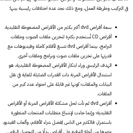
في التركيب وطريقة العمل، ومع ذلك نجد عدة اختلافات رئيسية بينها:
سعة أقراص dvd أكبر بكثير من الأقراص المضغوطة التقليدية.
أقراص CD تُستخدم بكثرة لتخزين ملفات الصوت وملفات
البرامج، بينما أقراص dvd تتسع لأفلام كاملة وفيديوهات مع
قدرتها على تخزين ملفات صوت وبرامج وملفات أخرى.
الهدف الرئيسي وراء ابتكار الأقراص المضغوطة التقليدية، هو
استبدال الأقراص المرنة ذات القدرات الضئيلة للغاية في نقل
البيانات والملفات؛ كونها غير قابلة على احتواء عدد كبير من
الملفات.
أقراص dvd لم تأت لحل مشكلة الأقراص المرنة أو الأقراص
التقليدية؛ وإنما جاءت لإشباع متطلبات المنتجات المتطورة
باستمرار، فالكثير من الناس يُفضل شراء الأفلام، وألعاب الفيديو،
وغيرها من أنواع الترفيه على أقراص بدلًا من التحميل الرقمي