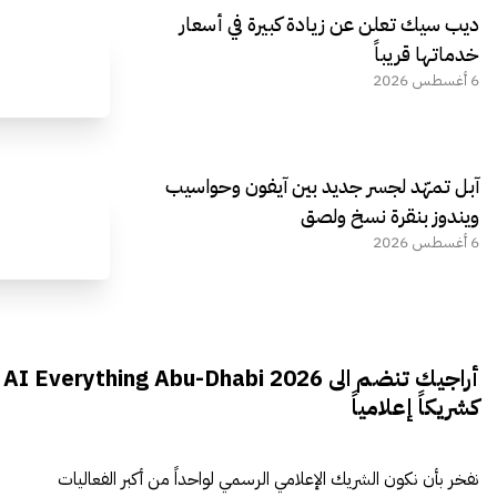
ديب سيك تعلن عن زيادة كبيرة في أسعار
خدماتها قريباً
6 أغسطس 2026
آبل تمهّد لجسر جديد بين آيفون وحواسيب
ويندوز بنقرة نسخ ولصق
6 أغسطس 2026
أراجيك تنضم الى AI Everything Abu-Dhabi 2026
كشريكاً إعلامياً
نفخر بأن نكون الشريك الإعلامي الرسمي لواحداً من أكبر الفعاليات