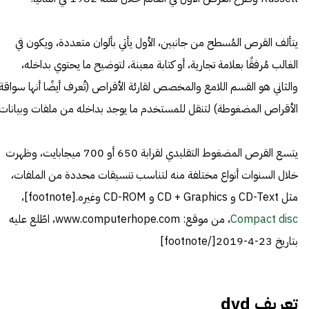
يتألف القرص المُسطح من جانبين، الأول يأتي بألوان متعددة، ويكون في
الغالب مُرفقًا بعلامة تجارية، أو كتابة معينة، لتوضيح ما يحتوي بداخله،
والثاني هو القسم اللامع والمخصص لقارئة الأقراص (تُعرف أيضًا أنها سواقة
الأقراص المضغوطة) لتنقل للمستخدم ما يوجد بداخله من ملفات وبيانات.
يتسع القرص المضغوط التقليدي لقرابة 650 أو 700 ميجابايت، وظهرت
خلال السنوات أنواع مختلفة منه لتناسب تنسيقات محددة من الملفات،
مثل CD-Text و CD + Graphics و CD-ROM وغيره.[footnote]،
Compact disc
، من موقع: www.computerhope.com، اطّلع عليه
بتاريخ 23-4-2019[/footnote]
تعريف dvd