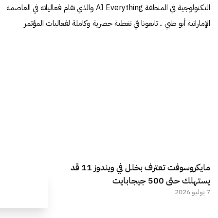
التكنولوجية في المنطقة AI Everything والذي تقام فعالياته في العاصمة
الإماراتية أبو ظبي .. تابعونا في تغطية حصرية وكاملة لفعاليات المؤتمر
مايكروسوفت تعترف بخلل في ويندوز 11 قد
يستهلك حتى 500 جيجابايت
7 يوليو 2026