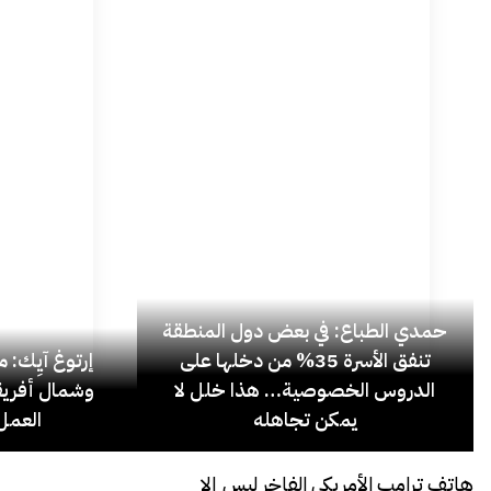
حمدي الطباع: في بعض دول المنطقة
تنفق الأسرة 35% من دخلها على
إرتوغ آيِك: 
الدروس الخصوصية… هذا خلل لا
وشمال أفريق
يمكن تجاهله
العمل 
هاتف ترامب الأمريكي الفاخر ليس إلا