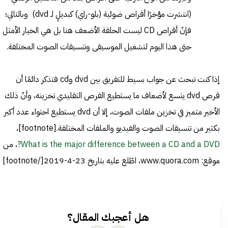
(انتشرت مؤخرًا أقراص ضوئية (بلو-راي) كبديلٍ لـ dvd) وبالتالي؛
فإنّ أقراص CD ليست الحلقة الأضعف هنا بل هي الخيار الأمثل
حتى هذا اليوم لتشغيل الموسيقى وتنسيقات الصوت المختلفة.
إذا كنت تبحث عن جواب بسيط للتفريق بين dvd وcd فتذكر دائمًا أن
قرص dvd يتسع لأضعاف ما يستطيع القرص التقليدي تخزينه، وأنّ ذلك
الأخير متميز في تخزين ملفات الصوت، إلا أن dvd يستطيع احتواء عدد أكبر
بكثير من تنسيقات الصوت والفيديو والملفات المختلفة.[footnote]،
What is the major difference between a CD and a DVD?
، من
موقع: www.quora.com، اطّلع عليه بتاريخ 23-4-2019[/footnote]
هل أعجبك المقال؟