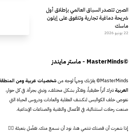
الصين تتصدر السباق العالمي بإطلاق أول
شريحة دماغية تجارية وتتفوق على إيلون
ماسك
22 يونيو 2026
©MasterMinds - ماستر مايندز
MasterMinds© يقرّبك وجهاً لوجه من
شخصيات عربية ومن المنطقة
العربية
تترك أثراً حقيقياً، وتفكّر بشكل مختلف، وتبني بجرأة. في كل حوار،
نغوص خلف الكواليس لنكشف العقلية والعادات ودروس الحياة التي
صنعت رحلات استثنائية، في الأعمال والتقنية والصناعات الإبداعية.
إذا شعرت أن قصتك تنتمي هنا، نود أن نسمع منك. تفضّل بتعبئة 👈🏼