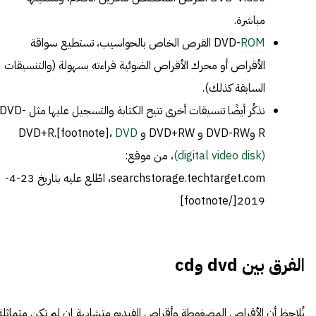
مباشرة.
ROM
DVD-
القرص الخاص بالحواسيب، تستطيع سواقة
الأقراص أو محرك الأقراص الضوئية قراءته بسهولة (والتنسيقات
السابقة كذلك).
نذكُر أيضًا تنسيقات أخرى تتيح الكتابة والتسجيل عليها مثل DVD
R وDVD-RW و DVD+RW و DVD+R.[footnote]،
DVD
(digital video disk)
، من موقع:
searchstorage.techtarget.com، اطّلع عليه بتاريخ 23-4-
2019[/footnote]
الفرق بين dvd وcd
نُلاحظ أن الأقراص المضغوطة وأقراص الفيديو متشابهة إن لم تكن متماثلة