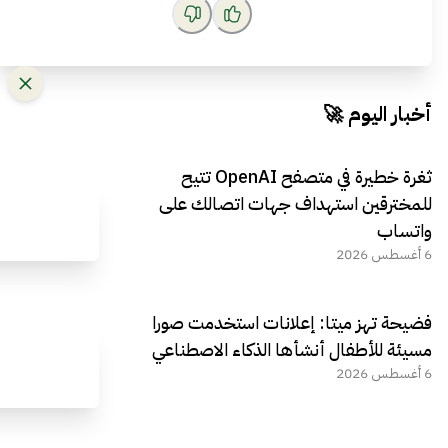
أخبار اليوم 🚀
ثغرة خطيرة في متصفح OpenAI تتيح
للمخترقين استهداف جهات اتصالك على
واتساب
6 أغسطس 2026
فضيحة تهز ميتا: إعلانات استخدمت صورا
مسيئة للأطفال أنشأها الذكاء الاصطناعي
6 أغسطس 2026