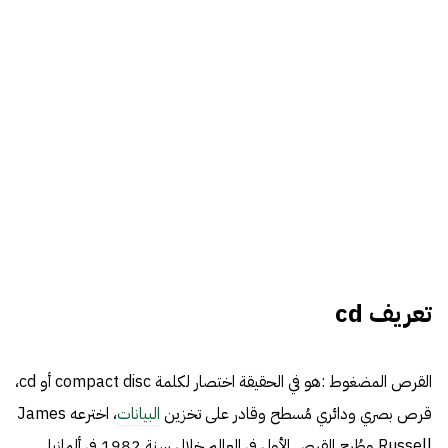
تعريف cd
القرص المضغوط :هو في الحقيقة اختصار لكلمة compact disc أو cd،
قرص بصري ودائري مُسطح وقادر على تخزين
البيانات
، اخترعه James
Russell وطُرح القرص الأول في العالم خلال سنة 1982 في ألمانيا.