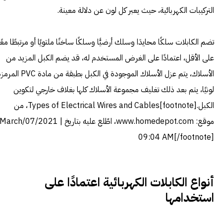
التركيبات الكهربائية، حيث يعبر كل لون عن دلالة معينة.
تضم الكابلات سلكًا محايدَا وسلك أرضيًّا وسلكًا ساخنًا ملتويًا أو مرتبطًا معًا
على الأقل، اعتمادًا على الغرض المستخدم له، قد يضم الكبل المزيد من
الأسلاك، يتم عزل الأسلاك الموجودة في الكبل بطبقة من مادة PVC
لونيًا، يتم بعد ذلك تغليف مجموعة الأسلاك كلها بغلاف خارجي لتكوين
الكبل.[footnote]
Types of Electrical Wires and Cables
، من
موقع: www.homedepot.com، اطّلع عليه بتاريخ March/07/2021 |
09:04 AM[/footnote]
أنواع الكابلات الكهربائية اعتمادًا على
استخدامها