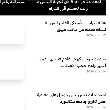
لدعم متاجر Acer لأن تجربة اللمس ما
السيبرانية رغم ا
زالت تحسم قرار الشراء
هاتف ترامب الأمريكي الفاخر ليس إلا
نسخة معدلة من هاتف صيني
17 يونيو 2026
تحديث جوجل كروم القادم قد ينهي عمل
أشهر برامج حجب الإعلانات
16 يونيو 2026
احتجاجات تجبر رئيس جوجل على مغادرة
حفل تخرج جامعة ستانفورد
16 يونيو 2026