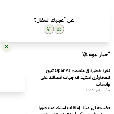
هل أعجبك المقال؟
أخبار اليوم 🚀
ثغرة خطيرة في متصفح OpenAI تتيح
للمخترقين استهداف جهات اتصالك على
واتساب
6 أغسطس 2026
فضيحة تهز ميتا: إعلانات استخدمت صورا