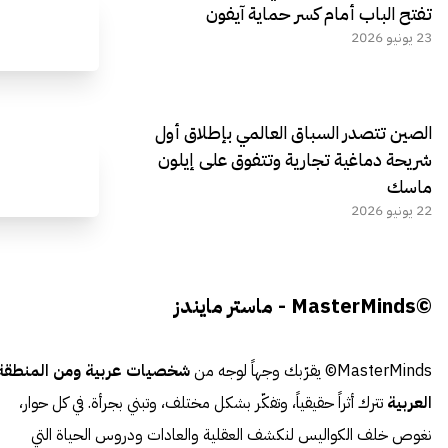
تفتح الباب أمام كسر حماية آيفون
23 يونيو 2026
الصين تتصدر السباق العالمي بإطلاق أول
شريحة دماغية تجارية وتتفوق على إيلون
ماسك
22 يونيو 2026
©MasterMinds - ماستر مايندز
MasterMinds© يقرّبك وجهاً لوجه من
شخصيات عربية ومن المنطقة
العربية
تترك أثراً حقيقياً، وتفكّر بشكل مختلف، وتبني بجرأة. في كل حوار،
نغوص خلف الكواليس لنكشف العقلية والعادات ودروس الحياة التي