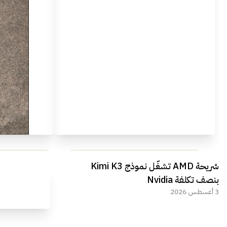
مراجعة شاملة لعملاق الألعاب
استعراض لأ
شريحة AMD تشغّل نموذج Kimi K3
الجديد REDMAGIC 11 AIR
بنصف تكلفة Nvidia
3 أغسطس 2026