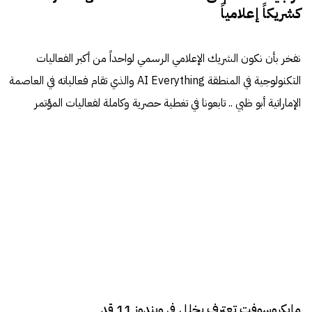
كشريكاً إعلامياً
نفخر بأن نكون الشريك الإعلامي الرسمي لواحداً من أكبر الفعاليات
التكنولوجية في المنطقة AI Everything والذي تقام فعالياته في العاصمة
الإماراتية أبو ظبي .. تابعونا في تغطية حصرية وكاملة لفعاليات المؤتمر
مايكروسوفت تعترف بخلل في ويندوز 11 قد