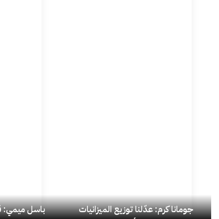
جومانا كرم: عدّلنا توزيع الميزانيات
باسل ميمي: قل