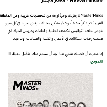
MasterMinds© يقرّبك وجهاً لوجه من
شخصيات عربية ومن المنطقة
العربية
تترك أثراً حقيقياً، وتفكّر بشكل مختلف، وتبني بجرأة. في كل حوار،
نغوص خلف الكواليس لنكشف العقلية والعادات ودروس الحياة التي
صنعت رحلات استثنائية، في الأعمال والتقنية والصناعات الإبداعية.
إذا شعرت أن قصتك تنتمي هنا، نود أن نسمع منك. تفضّل بتعبئة 👈🏼
النموذج