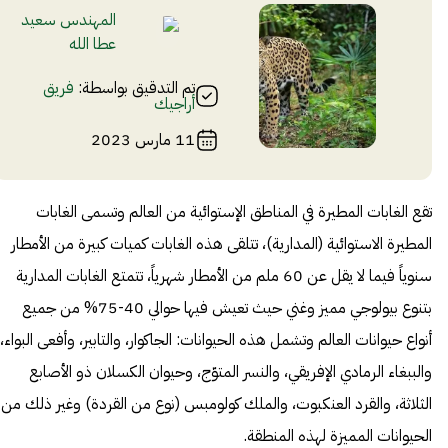
المهندس سعيد
عطا الله
تم التدقيق بواسطة:
فريق
أراجيك
11 مارس 2023
تقع الغابات المطيرة في المناطق الإستوائية من العالم وتسمى الغابات
المطيرة الاستوائية (المدارية)، تتلقى هذه الغابات كميات كبيرة من الأمطار
سنوياً فيما لا يقل عن 60 ملم من الأمطار شهرياً، تتمتع الغابات المدارية
بتنوع بيولوجي مميز وغني حيث تعيش فيها حوالي 40-75% من جميع
أنواع حيوانات العالم وتشمل هذه الحيوانات: الجاكوار، والتابير، وأفعى البواء،
والببغاء الرمادي الإفريقي، والنسر المتوّج، وحيوان الكسلان ذو الأصابع
الثلاثة، والقرد العنكبوت، والملك كولومبس (نوع من القردة) وغير ذلك من
الحيوانات المميزة لهذه المنطقة.