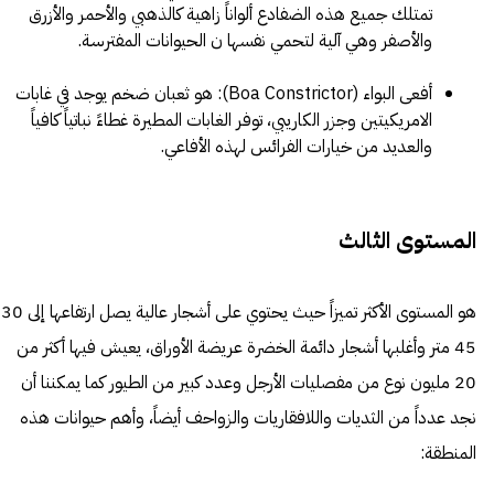
تمتلك جميع هذه الضفادع ألواناً زاهية كالذهبي والأحمر والأزرق
والأصفر وهي آلية لتحمي نفسها ن الحيوانات المفترسة.
أفعى البواء (Boa Constrictor): هو ثعبان ضخم يوجد في غابات
الامريكيتين وجزر الكاريبي، توفر الغابات المطيرة غطاءً نباتياً كافياً
والعديد من خيارات الفرائس لهذه الأفاعي.
المستوى الثالث
هو المستوى ا
45 متر وأغلبها أشجار دائمة الخضرة عريضة الأوراق، يعيش فيها أكثر من
20 مليون نوع من مفصليات الأرجل وعدد كبير من الطيور كما يمكننا أن
نجد عدداً من الثديات واللافقاريات والزواحف أيضاً، وأهم حيوانات هذه
المنطقة: