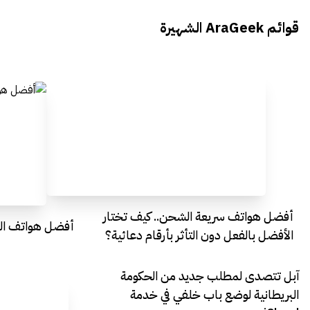
يتحدث الى أراجيك خلال فعاليات Ai
يتحدثان ال
قوائم AraGeek الشهيرة
Egypt
Everything Egypt
أفضل هواتف سريعة الشحن.. كيف تختار
أفضل هواتف التصو
الأفضل بالفعل دون التأثر بأرقام دعائية؟
آبل تتصدى لمطلب جديد من الحكومة
البريطانية لوضع باب خلفي في خدمة