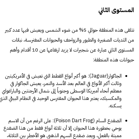
المستوى الثاني
تتلقى هذه المنطقة حوالي 5% من ضوء الشمس ويعيش فيها عدد كبير
من الثديات الصغيرة والطيور والزواحف والحيوانات المفترسة، نباتات
المستوى الثاني عبارة عن شجيرات لا يزيد ارتفاعها عن 10 أقدام وأهم
حيوانات هذه المنطقة:
الجاكوار(Jaguar): هو أكبر أنواع القطط التي تعيش في الأمريكيتين
وثالث أكبر الأنواع في العالم بعد الأسد والنمر، يعيش الجاكوار في
معظم أنحاء أميريكا الوسطى وجنوباً إلى شمال الأرجنتين والباراغواي
والمكسيك، يعتبر هذا الحيوان المفترس الوحيد في النظام البيئي الذي
يسكنه.
الضفدع السام (Poison Dart Frog): على الرغم من أن الاسم
يوحي بخطورة هذا الحيوان إلا أن ثلاثة أنواع فقط من هذا الضفدع
مميتة بالفعل، ويعد ضفدع السهم الذهبي هو الأخطر بين الثلاثة،