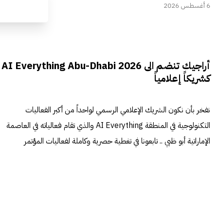
6 أغسطس 2026
أراجيك تنضم الى AI Everything Abu-Dhabi 2026
كشريكاً إعلامياً
نفخر بأن نكون الشريك الإعلامي الرسمي لواحداً من أكبر الفعاليات
التكنولوجية في المنطقة AI Everything والذي تقام فعالياته في العاصمة
الإماراتية أبو ظبي .. تابعونا في تغطية حصرية وكاملة لفعاليات المؤتمر