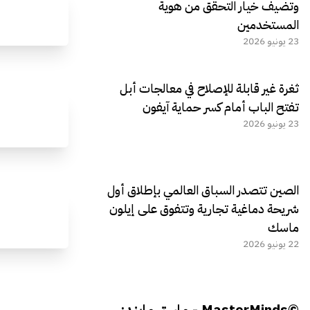
وتضيف خيار التحقق من هوية
المستخدمين
23 يونيو 2026
ثغرة غير قابلة للإصلاح في معالجات أبل
تفتح الباب أمام كسر حماية آيفون
23 يونيو 2026
الصين تتصدر السباق العالمي بإطلاق أول
شريحة دماغية تجارية وتتفوق على إيلون
ماسك
22 يونيو 2026
©MasterMinds - ماستر مايندز