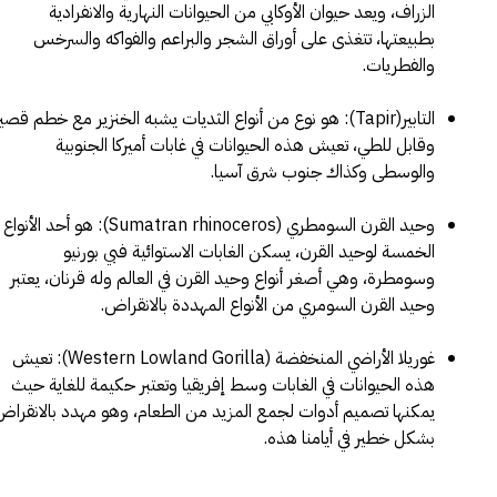
الزراف، ويعد حيوان الأوكابي من الحيوانات النهارية والانفرادية
بطبيعتها، تتغذى على أوراق الشجر والبراعم والفواكه والسرخس
والفطريات.
التابير(Tapir): هو نوع من أنواع الثديات يشبه الخنزير مع خطم قصي
وقابل للطي، تعيش هذه الحيوانات في غابات أميركا الجنوبية
والوسطى وكذاك جنوب شرق آسيا.
وحيد القرن السومطري (Sumatran rhinoceros): هو أحد الأنواع
الخمسة لوحيد القرن، يسكن الغابات الاستوائية فبي بورنيو
وسومطرة، وهي أصغر أنواع وحيد القرن في العالم وله قرنان، يعتبر
وحيد القرن السومري من الأنواع المهددة بالانقراض.
غوريلا الأراضي المنخفضة (Western Lowland Gorilla): تعيش
هذه الحيوانات في الغابات وسط إفريقيا وتعتبر حكيمة للغاية حيث
يمكنها تصميم أدوات لجمع المزيد من الطعام، وهو مهدد بالانقراض
بشكل خطير في أيامنا هذه.