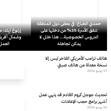
حمدي الطباع: في بعض دول المنطقة
تنفق الأسرة 35% من دخلها على
إرتوغ آيِك: 
الدروس الخصوصية… هذا خلل لا
وشمال أفريق
يمكن تجاهله
العمل 
هاتف ترامب الأمريكي الفاخر ليس إلا
نسخة معدلة من هاتف صيني
17 يونيو 2026
تحديث جوجل كروم القادم قد ينهي عمل
أشهر برامج حجب الإعلانات
16 يونيو 2026