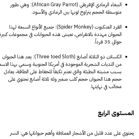
الببغاء الرمادي الإفريقي (African Gray Parrot): وهي طيور
متوسطة الحجم يتراوح لونها بين الرمادي والأسود.
القرد العنكبوت (Spider Monkey): جميع الأنواع السبعة لهذا
الحيوان مهددة بالانقراض، تعيش هذه الحيوانات في مجموعات كبيرة
حوالي 35 فرداً.
الكسلان ذو الثلاثة أصابع (Three toed Sloth): يعد هذا الحيوان
من الثديات الشجرية الموجودة في أمريكا الجنوبية وسمي بهذا الاسم
بسبب مشيته البطيئة والتي تعتبر تكيفاً للحفاظ على الطاقة، يعادل
حجم هذا الحيوان حجم كلب صغير وله ثلاثة أصابع تحتوي على
مخالب في نهايتها.
المستوى الرابع
يحتوي على عدد قليل من الأشجار العملاقة وأهم حيواناتها هي: النسر