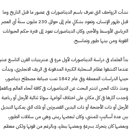
نشأت الزواحف التي تعرف باسم الديناصورات في عصور ما قبل التاريخ وما
قبل ظهور الإنسان، وتعود بشكلٍ عام إلى حوالي 230 مليون سنةً أي العصر
الترياسي الأوسط والأخير، وكان الديناصورات تعود إلى فترة حكم الحيوانات
القوية ومن بينها طيور وتماسيح.
بدأ العلماء في دراسة الديناصورات لأول مرةٍ في عشرينيات القرن التاسع عشر،
عندما اكتشفوا عظام السحلية الكبيرة المدفونة في الريف الانجليزي، وبدأت
حينها الدراسات المعمقة وفي عام 1842 تمت صياغة مصطلح ديناصور،
ومنذ ذلك الحين انتشر البحث عن الديناصورات في كافة أنحاء العالم وبالفع
وُجدت آثارها في كل مكانٍ على اختلاف أنواعها، سواءً ثنائية الأرجل أو رباعية
الأرجل أو ذات الأجنحة أو ذات اليدين القصيرتين أو تلك التي يمكنها التبديل
بين عدة أساليبٍ للمشي، وكان لبعضها ريش وهي من سلالات الطيور،
وبعضها كان يتحرك بسرعةٍ وبعضها ببطءٍ، وبالرغم من قوتها ولكن معظم