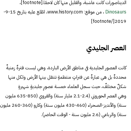
الديناصورات كانت عاشبة، والقليل منها كان لاحمًا.[footnote]،
Dinosaurs
، من موقع: www.history.com، اطّلع عليه بتاريخ 15-9-
2019[/footnote]
العصر الجليدي
كانت العصور الجليدية في مناطق الأرض الباردة، وهي ليست فترةٌ زمنيةٌ
محددةٌ بل هي عبارةٌ عن فتراتٍ منتظمةٍ تتنقل بينها الأرض ولكل منها
شكلٌ مختلفٌ، حيث سجل العلماء خمسة عصورٍ جليديةٍ شهيرةٍ
وهي العصر الحوروني (2.4-2.1 مليار سنة) والقروي (850-635 مليون
سنة) والأنديز-الصحراء (460-430 مليون سنة) وكارو (360-260 مليون
سنة) والرباعي (2.6 مليون سنة - الوقت الحاضر).