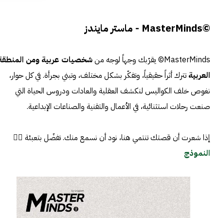
©MasterMinds - ماستر مايندز
MasterMinds© يقرّبك وجهاً لوجه من
شخصيات عربية ومن المنطقة
العربية
تترك أثراً حقيقياً، وتفكّر بشكل مختلف، وتبني بجرأة. في كل حوار،
نغوص خلف الكواليس لنكشف العقلية والعادات ودروس الحياة التي
صنعت رحلات استثنائية، في الأعمال والتقنية والصناعات الإبداعية.
إذا شعرت أن قصتك تنتمي هنا، نود أن نسمع منك. تفضّل بتعبئة 👈🏼
النموذج