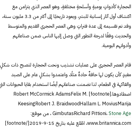
الحجارة كأدواتٍ يوميةٍ وأسلحةٍ مختلفةٍ، وهو العصر الذي يتزامن مع
اكتشاف أول آثار إنسانية للبشر، ويعود تاريخيًا إلى أكثر من 3.3 مليون سنة،
وقد تم تقسيمه إلى عدة فتراتٍ وهي العصر الحجري القديم والمتوسط
والحديث وفقًا لدرجة التطور التي وصل إليها الناس ضمن صناعاتهم
وأدواتهم اليومية.
قام العصر الحجري على عمليات تشذيب ونحت الحجارة لتصبح ذات شكلٍ
مفيدٍ كأن يكون لها حافةٌ حادةٌ مثلًا، واعتمدوا بشكلٍ عام على الصيد
والفاكهة في الطعام، لذا تضمنت صناعاتهم أيضًا استخدام بقايا الحيوانات التي
اصطادوها.[footnote] Robert McCormick AdamsFelix M.
KeesingRobert J. BraidwoodHallam L. MoviusMarija
Stone Age
GimbutasRichard Pittioni،
، من موقع:
www.britannica.com، اطّلع عليه بتاريخ 15-9-2019[/footnote]