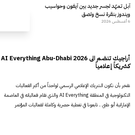
آبل تمهّد لجسر جديد بين آيفون وحواسيب
ويندوز بنقرة نسخ ولصق
6 أغسطس 2026
أراجيك تنضم الى AI Everything Abu-Dhabi 2026
كشريكاً إعلامياً
نفخر بأن نكون الشريك الإعلامي الرسمي لواحداً من أكبر الفعاليات
التكنولوجية في المنطقة AI Everything والذي تقام فعالياته في العاصمة
الإماراتية أبو ظبي .. تابعونا في تغطية حصرية وكاملة لفعاليات المؤتمر