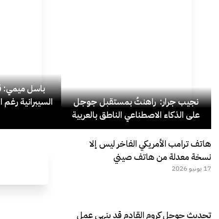
باسل ميمي: قل
نجيب جرار: راهنتُ بمستقبل جوجل
السيبرانية رغم ا
على الذكاء الاصطناعي الناطق بالعربية
هاتف ترامب الأمريكي الفاخر ليس إلا
نسخة معدلة من هاتف صيني
17 يونيو 2026
تحديث جوجل كروم القادم قد ينهي عمل