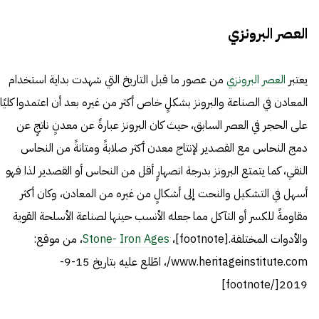
العصر البرونزي
يعتبر
العصر البرونزي
من عصور ما قبل التاريخ التي شهدت بداية استخدام
المعادن في الصناعة والبرونز بشكلٍ خاص أكثر من غيره بعد أن اعتمدوا كليًا
على الحجر في العصر السابق، حيث كان البرونز عبارةً عن معدنٍ ناتجٍ عن
دمج النحاس مع القصدير لإنتاج معدن أكثر صلابةً ومتانةً من النحاس
النقي، كما يتمتع البرونز بدرجة انصهارٍ أقل من النحاس أو القصدير لذا فهو
أسهل في التشكيل والنحت إلى أشكالٍ من غيره من المعادن، وكان أكثر
مقاومةً للكسر أو التآكل مما جعله الأنسب حينها لصناعة الأسلحة القوية
والأدوات المختلفة.[footnote]،
Stone- Iron Ages
، من موقع:
www.heritageinstitute.com/، اطّلع عليه بتاريخ 15-9-
2019[/footnote]