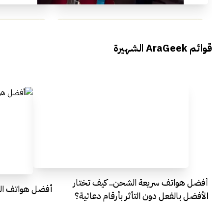
محمد بدوي من Falak Startups
يتحدث الى أراجيك خلال فعاليات Ai
يتحدثان ال
قوائم AraGeek الشهيرة
Egypt
Everything Egypt
أفضل هواتف سريعة الشحن.. كيف تختار
أفضل هواتف التصو
الأفضل بالفعل دون التأثر بأرقام دعائية؟