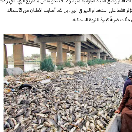
ات الآبار وضخّ المياه الجوفيّة منها، وكذلك نحو بعض مشاريع الري، التي زادت
 تؤثر فقط على استخدام النهر في الري، بل لقد أصابت الأطنان من الأسماك
 مثّلت ضربةً كبيرةً للثروة السمكية.