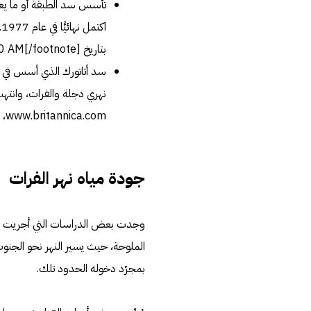
اكتمل نهائيًّا في عام 1977.[footnote]
بتاريخ August/08/2020 | 08:50 AM[/footnote].
سد أتاتورك الذي أسس في ج
نهري دجلة والفرات، وانتهت عملية بن
www.britannica.com، اطّلع عليه بتاريخ August/08/2020 | 08:50 AM[/footnote].
جودة مياه نهر الفرات
الملوحة، حيث يسير النهر نحو الجنوب م
بمجرّد دخوله الحدود تلك.