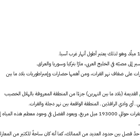
سير إلى مصبّه في
الخليج العربي
، مارًا بتركيا وسوريا والعراق.
ت على ضفاف نهر الفرات، ومن أهمها حضارات وإمبراطوريات بلاد ما بين
القديمة (بلاد ما بين النهرين) جزءًا من المنطقة المعروفة بالهلال الخصيب
يغطي المجرى المائي لنهر الفرات حوالي 193000 ميل مربع، ويعود الفضل في وجود معظم هذه المياه 
ثابة حدّ فصل بين حدود العديد من الممالك، كما أنه كان ساحةً للكثير من المعار