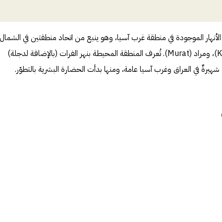
لأنهار الموجودة في منطقة غرب آسيا، وهو ينبع من اتحاد منطقتين في الشمال
الشرقي من تركيا؛ هما كاراسو (Karasu)، ومراد (Murat). تُعرف المنطقة المحيطة بنهر الفرات (بالإضافة لدجلة)
هيرةٌ في العراق وغرب آسيا عامة، ومنها بدأت الحضارة البشرية بالتطوّر.