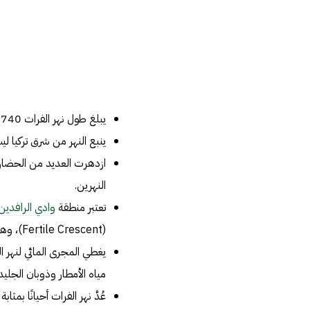
يبلغ طول نهر الفرات 1740 ميلًا، وهو لذلك يعتبر أطول أنهار غرب آسيا.
ينبع النهر من شرق تركيا لي
ازدهرت العديد من الحضارا
النهرين.
تعتبر منطقة
وادي الرافدين
(Fertile Crescent)، وهي ـ أي وادي الرافدَين ـ المنطقة الواقعة بين نهر دجلة والفرات.
مياه الأمطار وذوبان الجليد.
عُدَّ نهر الفرات أحيانًا بم