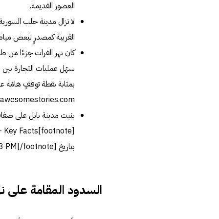
العصور القديمة.
لا تزال مدينة حلب السورية 
القريبة كمصدرٍ لبعض مياه 
كان نهر الفرات جزءًا من طر
سهّل عمليات التجارة بين
بمثابة نقطة توقفٍ هامّة عليه.[note
www.awesomestories.com، اطّلع عليه بتاريخ | 02:28 PM[/footnote
بنيت مدينة بابل على ضفاف
- Key Facts
[footnote]
بتاريخ June/02/2020 | 02:28 PM[/footnote].
السدود المقامة على نه