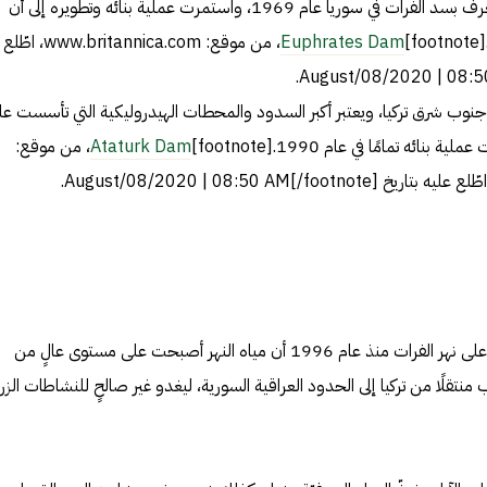
تأسس سد الطبقة أو ما يعرف بسد الفرات في سوريا عام 1969، واستمرت عملية بنائه وتطويره إلى أن
Euphrates Dam
، من موقع: britannica.com
نوب شرق تركيا، ويعتبر أكبر السدود والمحطات الهيدروليكية التي تأسست عل
ائه تمامًا في عام 1990.[footnote]
Ataturk Dam
، من موقع:
وجدت بعض الدراسات التي أجريت على نهر الفرات منذ عام 1996 أن مياه النهر أصبحت على مستوى عالٍ من
نتقلًا من تركيا إلى الحدود العراقية السورية، ليغدو غير صالحٍ للنشاطات الزراع