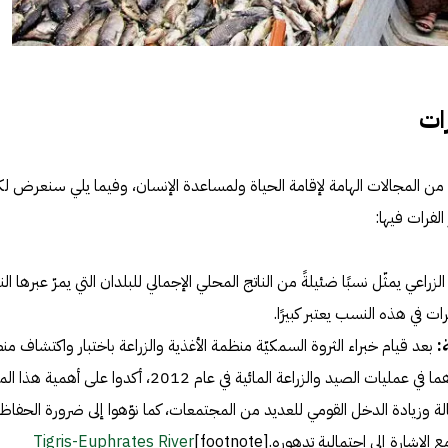
رات
ديد من المجالات الهامة لإقامة الحياة ولمساعدة الإنسان، وفيما يلي سنعرض ل
لفرات فيها:
زراعي يمثّل نسبًا ضئيلةً من الناتج المحلي الإجمالي للبلدان التي يمرّ عبرها النه
رات في هذه النسب يعتبر كبيرًا.
:
بعد قيام خبراء الثروة السمكيّة منظمة الأغذية والزراعة باختبار واكتشاف من
نهري دجلة والفرات، ودورهما في عمليات الصيد والزراعة المائية في عام 2012، أكدوا على أه
ة وزيادة الدخل القومي للعديد من المجتمعات، كما نوّهوا إلى ضرورة الحفاظ
شارة إلى احتمالية تدهوره.[footnote]
Tigris-Euphrates River