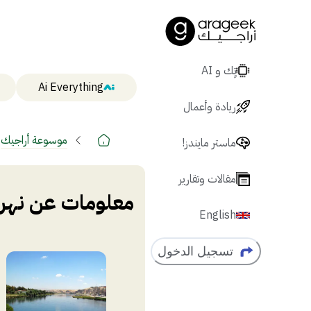
تٍك و AI
Ai Everything
ريادة وأعمال
موسوعة أراجيك
ماستر مايندز!
مقالات وتقارير
معلومات عن نهر 
English
تسجيل الدخول