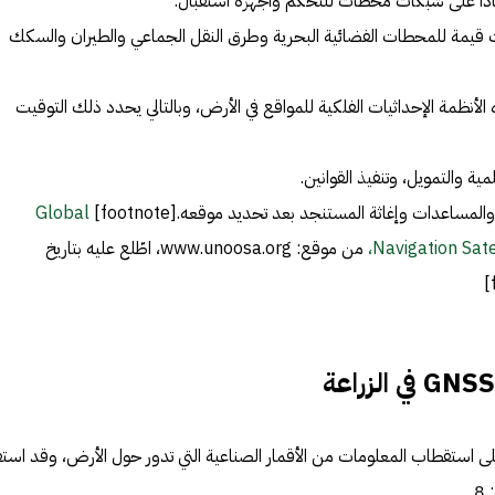
اداً على شبكات محطات للتحكم وأجهزة استقبال.
 قيمة للمحطات الفضائية البحرية وطرق النقل الجماعي والطيران والسكك
لأنظمة الإحداثيات الفلكية للمواقع في الأرض، وبالتالي يحدد ذلك التوقيت
ية والتمويل، وتنفيذ القوانين.
لمساعدات وإغاثة المستنجد بعد تحديد موقعه.[footnote]
Global
Navigation Sate
من موقع: www.unoosa.org، اطّلع عليه بتاريخ
ً على استقطاب المعلومات من الأقمار الصناعية التي تدور حول الأرض، وقد استف