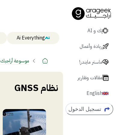
تٍك و AI
Ai Everything
ريادة وأعمال
موسوعة أراجيك
ماستر مايندز!
مقالات وتقارير
نظام GNSS
English
تسجيل الدخول