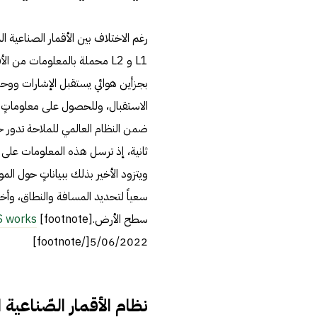
رغم الاختلاف بين الأقمار الصناعية ا
L1 و L2 محملة بالمعلومات من 
بجزأين هوائي يستقبل الإشارات ووحد
ثانية، إذ ترسل هذه المعلومات على ه
ويتزود الأخير بذلك ببياناتٍ حول الم
سعياً لتحديد المسافة والنطاق، وأخ
سطح الأرض.[footnote]
works?،
5/06/2022[/footnote]
نظام الأقمار الصّناعية الأ