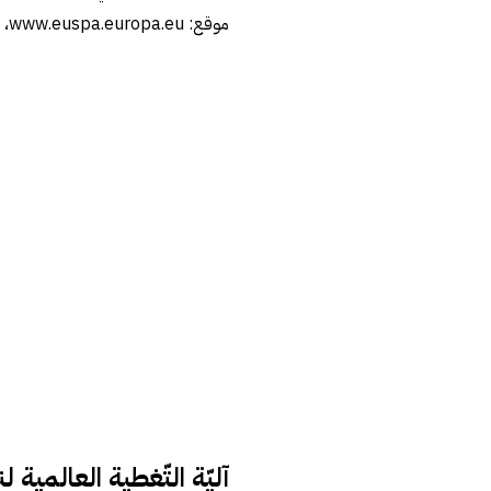
موقع: www.euspa.europa.eu، اطّلع عليه بتاريخ 5/06/2022[/footnote]
آليّة التّغطية العالمية لنظا