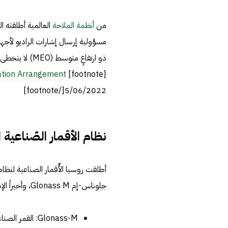
من
أنظمة الملاحة
العالمية أطلقته ا
ation Arrangement،
[footnote]
5/06/2022[/footnote]
نظام الأقمار الصّناعية الرّوس
جلوناس-إم Glonass M، وأخيراً الإصدار الثالث جلوناس-كيه Glonass-K، وفي التفاصيل ما يلي: 4