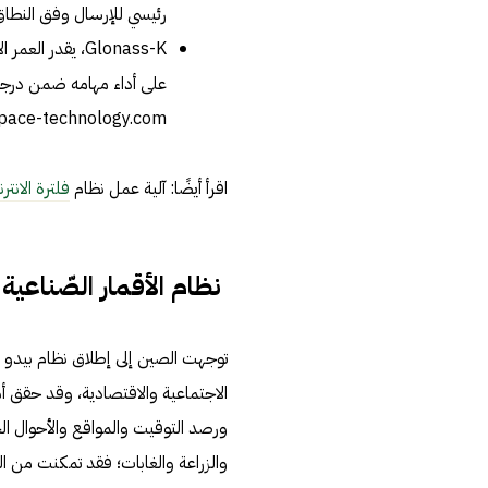
رئيسي للإرسال وفق النطاق L مزود بعاكسات ليزر لرصد المدار
على أداء مهامه ضمن درجة حرارة 0.1 مئوية
www.aerospace-technology.com، اطّلع عليه بتار
اقرأ أيضًا: آلية عمل نظام
فلترة الانتر
نظام الأقمار الصّناعية الصي
توجهت الصين إلى إطلاق نظام بيدو لل
الاجتماعية والاقتصادية، وقد حقق أ
ورصد التوقيت والمواقع والأحوال ال
والزراعة والغابات؛ فقد تمكنت من ال