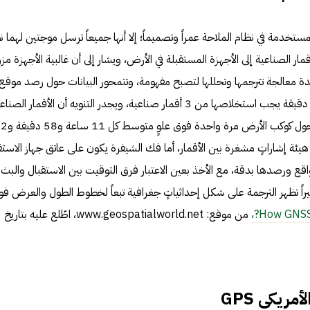
لمستخدمة في نظام الملاحة عمراً وتصميماً؛ إلا أنها جميعاً ترسل موجتين لهما 
الأقمار الصناعية إلى الأجهزة المستقبلة في الأرض، ويشار إلى أن غالبية الأجهزة مز
ة معالجة تترجمها وتحللها لتصبح مفهومة، وتتمحور البيانات حول رصد موقع
الاستقبال، وللحصول على معلوماتٍ دقيقة يجب استخلاصها من 3 أقمار صناعية، ويجدر التنويه أن الأقمار الصن
ضمن النظام العالمي للملاحة تدور حول كوكب الأرض مرة واحدة فوق علوٍ متوسط كل 11 ساعة و58 دقيقة و2
يئة إشاراتٍ مشغرة بين الأقمار، أما فك الشيفرة يكون على عاتق جهاز الاستق
واقع ورصدها بدقة، مع الأخذ بعين الاعتبار فرق التوقيت بين الاستقبال والبث
يراً تظهر الترجمة على شكل إحداثياتٍ جغرافية تبعاً لخطوط الطول والعرض ف
How GNSS 
من موقع: www.geospatialworld.net، اطّلع عليه بتاريخ
مريكي GPS