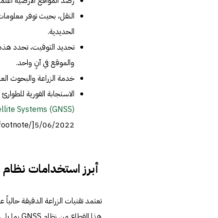
رصد المواقع الأرضية اعتم
النقل، بحيث توفر معلومات
الحديدية.
تحديد التوقيت، تحدد هذه ا
والموقع في آنٍ واحد.
خدمة الزراعة والبحوث العلم
الاستجابة الفورية للطوارئ وا
llite Systems (GNSS)،
5/06/2022[/footnote]
أبرز استخدامات نظام GNSS في الزراعة
تعتمد تقنيات الزراعة الدقيقة حاليا
هذا القطاع من نظام GNSS بما يلي: 8