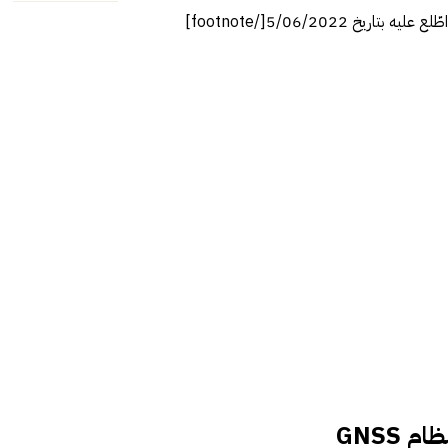
م GNSS