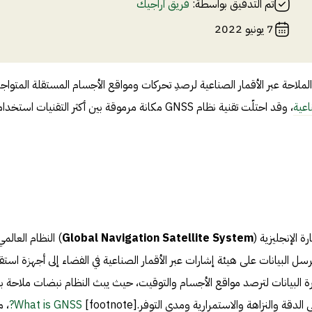
تم التدقيق بواسطة:
فريق أراجيك
7 يونيو 2022
الملاحة عبر الأقمار الصناعية لرصدِ تحركات ومواقع الأجسام المستقلة المتواج
اعية
، وقد احتلّت تقنية نظام GNSS مكانة مرموقة بين أكثر التقنيات استخدام
Global Navigation Satellite System
) النظام العالمي
ُرسل البيانات على هيئة إشارات عبر الأقمار الصناعية في الفضاء إلى أجهزة استق
أخيرة البيانات لترصد مواقع الأجسام والتوقيت، حيث يبث النظام نبضات ملاحة بد
لدقة والنزاهة والاستمرارية ومدى التوفر.[footnote]
What is GNSS?
، 