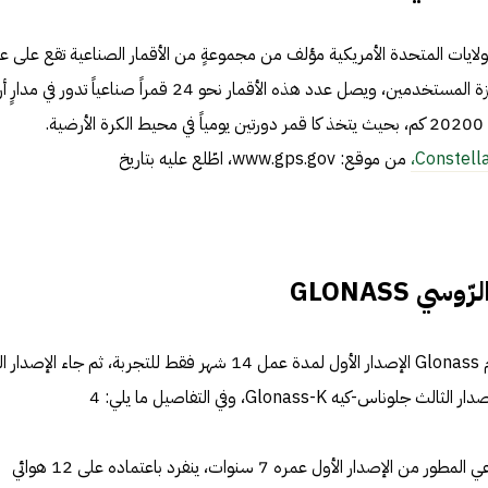
لولايات المتحدة الأمريكية مؤلف من مجموعةٍ من الأقمار الصناعية تقع على عات
مسؤولية إرسال إشارات الراديو لأجهزة المستخدمين، ويصل عدد هذه الأقمار نحو 24 قمراً صناعياً تدور
ذو ارتفاعٍ متوسط (MEO) لا يتخطى 20200 كم، بحيث يتخذ كا قمر دورتين يومياً في محيط الكرة الأرضية.
Constell
من موقع: www.gps.gov، اطّلع عليه بتاريخ
ي GLONASS
أطلقت روسيا الأٌقمار الصناعية لنظام Glonass الإصدار الأول لمدة عمل 14 شهر فقط للتجربة، ثم جاء الإصد
Glonass-M: القمر الصناعي المطور من الإصدار الأول عمره 7 سنوات، ينفرد باعتماده على 12 هوائي