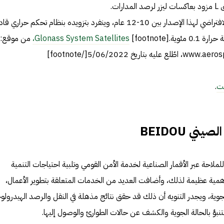
ات.
Glonass-K، يقدر العمر الافتراضي لهذا الإصدار بين 10-12 عام، وينفرد بتزويده بنظام تحكم حراري قا
.[footnote]
Glonass System Satellites،
من موقع:
يخ 5/06/2022[/footnote]
نت
.
ني BEIDOU
ملاحة عبر الأقمار الصناعية لخدمة الأمن القومي وتلبية احتياجات التنمية
همية عظيمة لذلك، وأضافت العديد من الخدمات المتعلقة بتطوير الأعمال،
جوية، ويجدر التنويه أن ذلك قد حقق نتائج مذهلة في النقل والرصد الهيدرولو
تنبؤ بالحالة الجوية والكشف عن حالات الطوارئ والوصول إليها.