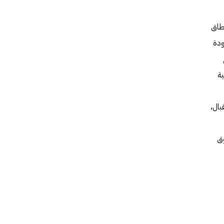
نطاق
ودة
اعية
بال،
وق