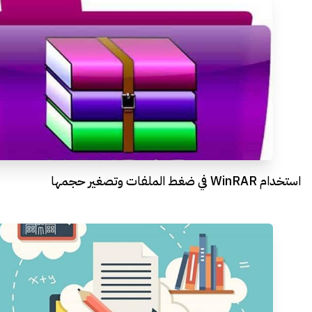
استخدام WinRAR في ضغط الملفات وتصغير حجمها